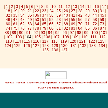
|
1
|
2
|
3
|
4
|
5
|
6
|
7
|
8
|
9
|
10
|
11
|
12
|
13
|
14
|
15
|
16
|
17
|
18
|
19
|
20
|
21
|
22
|
23
|
24
|
25
|
26
|
27
|
28
|
29
|
30
|
31
|
32
|
33
|
34
|
35
|
36
|
37
|
38
|
39
|
40
|
41
|
42
|
43
|
44
|
45
|
46
|
47
|
48
|
49
|
50
|
51
|
52
|
53
|
54
|
55
|
56
|
57
|
58
|
59
|
60
|
61
|
62
|
63
|
64
|
65
|
66
|
67
|
68
|
69
|
70
|
71
|
72
|
73
|
74
|
75
|
76
|
77
|
78
|
79
|
80
|
81
|
82
|
83
|
84
|
85
|
86
|
87
|
88
|
89
|
90
|
91
|
92
|
93
|
94
|
95
|
96
|
97
|
98
|
99
|
100
|
101
|
102
|
103
|
104
|
105
|
106
|
107
|
108
|
109
|
110
|
111
|
112
|
113
|
114
|
115
|
116
|
117
|
118
|
119
|
120
|
121
|
122
|
123
|
124
|
125
|
126
|
127
|
128
|
129
|
130
|
131
|
132
|
133
|
134
|
135
|
136
|
137
|
Москва - Россия - Строительство и ремонт - строительный каталог сайтов и статей
© 2007 Все права защищены.