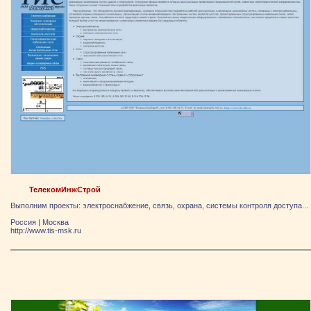
ТелекомИнжСтрой
Выполним проекты: электроснабжение, связь, охрана, системы контроля доступа...
Россия
|
Москва
http://www.tis-msk.ru