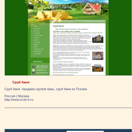
Сруб бани
Сруб бани -продажа срубов бань, сруб бани из Пскова
Россия
|
Москва
http://www.srub-b.ru