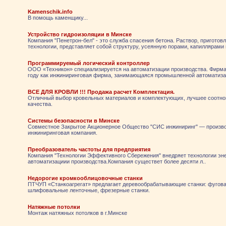
Kamenschik.info
В помощь каменщику...
Устройство гидроизоляции в Минске
Компания "Пенетрон-бел" - это служба спасения бетона. Раствор, приготов
технологии, представляет собой структуру, усеянную порами, капиллярами
Программируемый логический контроллер
ООО «Техникон» специализируется на автоматизации производства. Фирма
году как инжиниринговая фирма, занимающаяся промышленной автоматиза
ВСЕ ДЛЯ КРОВЛИ !!! Продажа расчет Комплектация.
Отличный выбор кровельных материалов и комплектующих, лучшее соотно
качества.
Системы безопасности в Минске
Совместное Закрытое Акционерное Общество "СИС инжиниринг" — произв
инжиниринговая компания.
Преобразователь частоты для предприятия
Компания "Технологии Эффективного Сбережения" внедряет технологии эн
автоматизациии производства.Компания существет более десяти л..
Недорогие кромкооблицовочные станки
ПТЧУП «Станкоагрегат» предлагает деревообрабатывающие станки: фугова
шлифовальные ленточные, фрезерные станки.
Натяжные потолки
Монтаж натяжных потолков в г.Минске