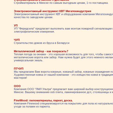
Стройматериалы в Минске по самым выгодным ценам, 1-го поставщика.
Электромонтажный инструмент КВТ Мегатехиндустрия
Электромонтажный инструмент КВТ и оборудование компании Мегатехинду
качества по заводским ценам.
УП
УП "Феридсила" предлагает выполнить вам монтаж пожарной сигнализации 
электрофизические измерения.
ЧУП
Строительство домов из бруса в Беларуси
Металлический забор - как покрасить?
Теплая погода за окнами - это хорошая возможность для того, чтобы самос
металлические ворота или забор. Нам нужна будет для этого немного желан
универсальная эмаль.
ПТЧУП
Мы предлагаем Вам ворота кованые, кованый забор, кованые ограждения по
Художественная ковка от нашей компании - это изящество ковки в традици
мастеров!
ООО
Компания ООО "ЛМЛ Ультра" предлагает вам широкий выбор конструкцион
Минске. Вашему вниманию osb плита, ламинированное дсп, столешницы и к
FineWood: пиломатериалы, паркет, доска.
Компания Finewood специализируется на покрытиях для пола из натурально
уходе за полами из паркета.