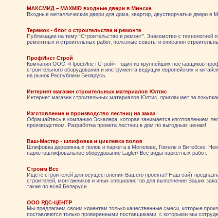
МАКСМИД – MAXMID входные двери в Минске
Входные металлические двери для дома, квартир, двустворчатые двери в М
Теремок - блог о строительстве и ремонте
Публикации на тему “Строительство и ремонт”. Знакомство с технологией 
ремонтных и строительных работ, полезные советы и описания строительн
ПрофИнст Строй
Компания ООО «ПрофИнст Строй» - один из крупнейших поставщиков про
строительного оборудования и инструмента ведущих европейских и китайс
на рынок Республики Беларусь.
Интернет магазин строительных материалов Юлтис
Интернет магазин строительных материалов Юлтис, приглашает за покупка
Изготовление и производство лестниц на заказ
Обращайтесь в компанию Эскалера, которая занимается изготовлением лес
производством. Разработка проекта лестниц в дом по выгодным ценам!
Ваш-Мастер - шлифовка и циклевка полов
Шлифовка деревянных полов и паркета в Могилеве, Гомеле и Витебске. Не
паркетошлифовальное оборудование Lagler/ Все виды паркетных работ.
Строим Все
Ищете строителей для осуществления Вашего проекта? Наш сайт предназн
строителей, монтажников и иных специалистов для выполнения Ваших заказ
также по всей Беларуси.
ООО РДС-ЦЕНТР
Мы предлагаем своим клиентам только качественные смеси, которые произ
поставляются только проверенными поставщиками, с которыми мы сотрудн