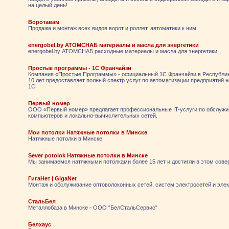
на целый день!
Воротавам
Продажа и монтаж всех видов ворот и роллет, автоматики к ним
energobel.by АТОМСНАБ материалы и масла для энергетики
energobel.by АТОМСНАБ расходные материалы и масла для энергетики
Простые программы - 1С Франчайзи
Компания «Простые Программы» - официальный 1С Франчайзи в Республик
10 лет предоставляет полный спектр услуг по автоматизации предприятий 
1С.
Первый номер
ООО «Первый номер» предлагает профессиональные IT-услуги по обслужи
компьютеров и локально-вычислительных сетей.
Мои потолки Натяжные потолки в Минске
Натяжные потолки в Минске
Sever potolok Натяжные потолки в Минске
Мы занимаемся натяжными потолками более 15 лет и достигли в этом сове
ГигаНет | GigaNet
Монтаж и обслуживание оптоволоконных сетей, систем электросетей и эле
СтальБел
Металлобаза в Минске - ООО "БелСтальСервис"
Белхаус