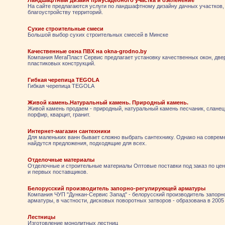
Ландшафтный дизайн приусадебного участка и озеленение
На сайте предлагаются услуги по ландшафтному дизайну дачных участков,
благоустройству территорий.
Сухие строительные смеси
Большой выбор сухих строительных смесей в Минске
Качественные окна ПВХ на okna-grodno.by
Компания МегаПласт Сервис предлагает установку качественных окон, двер
пластиковых конструкций.
Гибкая черепица TEGOLA
Гибкая черепица TEGOLA
Живой камень.Натуральный камень. Природный камень.
Живой камень продаем - природный, натуральный камень песчаник, сланец,
порфир, кварцит, гранит.
Интернет-магазин сантехники
Для маленьких ванн бывает сложно выбрать сантехнику. Однако на совре
найдутся предложения, подходящие для всех.
Отделочные материалы
Отделочные и строительные материалы Оптовые поставки под заказ по це
и первых поставщиков.
Белорусский производитель запорно-регулирующей арматуры
Компания ЧУП "Дункан-Сервис Запад" - белорусский производитель запор
арматуры, в частности, дисковых поворотных затворов - образована в 2005 
Лестницы
Изготовление монолитных лестниц