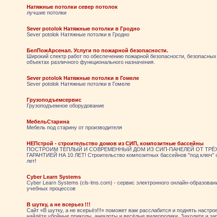
Натяжные потолки север потолок
лучшие потолки
Sever potolok Натяжные потолки в Гродно
Sever potolok Натяжные потолки в Гродно
БелПожАрсенал. Услуги по пожарной безопасности.
Широкий спектр работ по обеспечению пожарной безопасности, безопасных
объектах различного функционального назначения.
Sever potolok Натяжные потолки в Гомеле
Sever potolok Натяжные потолки в Гомеле
Грузоподъемсервис
Грузоподъемное оборудование
МебельСтарина
Мебель под старину от производителя
НЕПстрой - строительство домов из СИП, композитные бассейны
ПОСТРОИМ ТЕПЛЫЙ И СОВРЕМЕННЫЙ ДОМ ИЗ СИП-ПАНЕЛЕЙ ОТ ТРЁХ
ГАРАНТИЕЙ НА 10 ЛЕТ! Строительство композитных бассейнов "под ключ" с
лет!
Cyber Learn Systems
Cyber Learn Systems (cls-lms.com) - сервис электронного онлайн-образован
учебных процессов
В шутку, а не всерьез !!!
Сайт «В шутку, а не всерьёз!!!» поможет вам расслабится и поднять настро
найдёте убойные приколы, анекдоты и весёлые видеоролики. Заходите и за