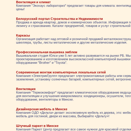
Вентиляция и климат
Компания "Экохаус лабораториз" предлагает товары для климата: вентиляц
цены!
Белорусский портал Строительства и Недвижимости
Продажа и аренда квартир, домов и коммерческих объектов. Информация п
лизингу и страхованию. Каталог предприятий, товаров и услуг строительной
Каркасы
Организация работает над оптовой и розничной продажей металлоконструк
швеллера, трубы, листы металлические и другие металлические изделия.
Профессиональная вышивка эмблем
Вышивальная студия Юлси уже 5 лет активно развивается на рынке РБ. Мы
проектированием и изготовлением высококлассной компьютерной вышивки
оборудовании "Brother" и "Toyota".
Современные монтаж компьютерных локальных сетей
Компания «ЭлектрикГрупп» предлагает электромонтажные работы или серви
заземления, установку солнечных батарей, компьютерных сетей, ветрогене
Вентиляция
Компания "Термокомфорт" предлагает климатическое оборудование ведущ
для вентиляции и улучшения микроклимата: кондиционеры, осушители, теп
оборудование, вентиляторы в Минске.
Дизайнерская мебель в Минске
Компания ОДО «Дельта» делает эксклюзивную мебель из дерева, это: мебел
мебель для гостиной, двери из массива, Выбирайте «Дельту»!
Штучный паркет в Минске
Компания Паркет Центр предлагает все самое нужное для красивой отделки