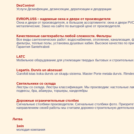
DezControl
Услуги Дезинфекции, дезинсекции, дератизации и деодорации
EVROPLUSS – надежные окна и двери от производителя
Окна и двери от производителя, в большом ассортименте: окна и двери PV
металлические. Заказ на сайте по выгодной цене от производителя.
Качественные сантехработы любой сложности. Фильтры
Все виды сантехнических работ: водоснабжение, отопление, канализация, 
фильтры, теплые полы, установка душевых кабин. Высокое качество по п
Гарантия Santehraboti
LATC
Мобильное оборудование для утилизации твердых бытовых и строительных
Legartis. Durvis un aksesuari
Garofoli istas koka durvis un skapju sistema. Master Porte metala durvis. Rimdesi
Светильники со склада
Люстры со склада. Люстры классификация. Мы производим: настольные ла
подвесы, бра, абажуры, торшеры, канделябры
Дорожные ограничительные столбик
Сигнальные столбики производители. Сигнальные столбики фото. Приорит
направлением своей работы мы считаем дорожно-строительную деятельно
Литва
1win
молодая компания