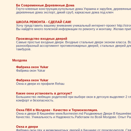
Бк Современные Деревянные Дома
Гнуто-клееные конструкции,купольные дома Украина и зарубеж, деревянные
деревянные дома экспорт, дикий сруб, каркасные дома под ключ
ШКОЛА РЕМОНТА - СДЕЛАЙ САМ!
Хочу представить вашему вниманию уникальный интернет-проект http://stroy
Вы найдёте много полезной информации по ремонту и монтажу. Желаю прия
Производство входных дверей
Самые простые входные двери. Входные стальные двери эконом класса. В
разнообразный ассортимент противопожарных дверей, стальных дверей для
тамбуров.
Молдова
Фабрика окон Yukar
Фабрика окон Yukar
Фабрика окон Yukar
Окна и двери из профиля Rehau
Какие окна установить в детскую?
Большинство любящих родителей при выборе окон в детскую выделяют 2 гл
комфорт и безопасность.
Окна ПВХ в Молдове - Качество и Термоизоляция.
Окна и двери В Кишинёве www.fluxmester.md Раздвижные Двери В Кишинёв
Качество. Уникальность и Надежность.Работаем по Всей Молдове. Опыт Ра
Окна и двери
Фабрика окон пвх и межкомнатных дверей в Кишинве от производителя. Свя