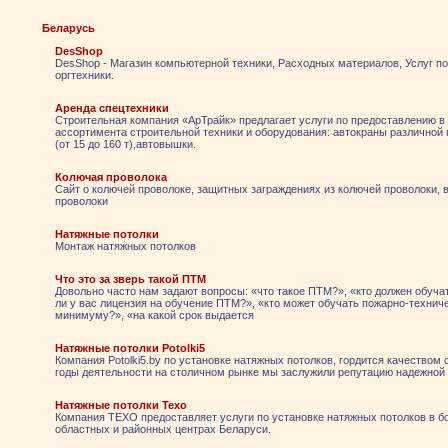
Беларусь
DesShop
DesShop - Магазин компьютерной техники, Расходных материалов, Услуг п
оргтехники.
Аренда спецтехники
Строительная компания «АрТрайк» предлагает услуги по предоставлению в
ассортимента строительной техники и оборудования: автокраны различной
(от 15 до 160 т),автовышки.
Колючая проволока
Сайт о колючей проволоке, защитных заграждениях из колючей проволоки, 
проволоки
Натяжные потолки
Монтаж натяжных потолков
Что это за зверь такой ПТМ
Довольно часто нам задают вопросы: «что такое ПТМ?», «кто должен обуча
ли у вас лицензия на обучение ПТМ?», «кто может обучать пожарно-технич
минимуму?», «на какой срок выдается
Натяжные потолки Potolki5
Компания Рotolki5.by по установке натяжных потолков, гордится качеством 
годы деятельности на столичном рынке мы заслужили репутацию надежной
Натяжные потолки Техо
Компания TEXO предоставляет услуги по установке натяжных потолков в 
областных и районных центрах Беларуси.