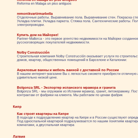
Reforma en Malaga un piso antiguos
remontkvartirmarbella
Отделочные работы. Выравнивание пола. Выравнивание стен. Покраска сте
Укладка плитки. Укладка паркета. Стяжка пола. Сантехнические работы. По
электропроводки.
Купить дом на Майорке!
Partner-Mallorca - это первое агентство недвижимости на Майорке созданно
русскоговорящих покупателей недвижимости.
Nolby Construcción
Строительная компания Nolby Construcción оказывает услуги по строительс
домов, квартир, общественных помещений в Барселоне и Каталонии:
Акриловые ванны и мебель ванной с доставкой по России
В нашем интернет-магазине Вы с легкостью сможете приобрести отличную 
удивительно низкой цене.
Bolgonza SRL - Экспортер испанского мрамора и гранита
Bolgonza SRL - мы огружаем из Испании мрамор, гранит, литокерамику. По
контрактам от фабрики на клиента. Мы работаем по ценам фабрик
Кипр
Как строят квартиры на Кипре
В подходе к подразделению квартир на Кипре и в России существуют опред
Под односпальной квартирой подразумевается по нашим понятиям квартир
комнатами, а двуспальная квартира
Латвия