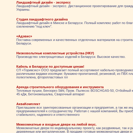
Ландшафтный дизайн - экспресс
Ландшафтный дизайн - экспресс. Дистанционное проектирование для гражд
Украины.
Студия ландшафтного дизайна
Ландшафтный дизайн в Минске и Беларуси. Полный комплекс работ по благ
озеленению "под ключ".
«Адэвис»
Поставка современных и качественных отделочных материалов на строит
Беларуси.
Низковольтные комплектные устройства (НКУ)
Производство электрощитовых изделий в Беларуси. Высокое качество.
Кабель в Беларуси по доступным ценам!
СП «Торимэкс» ООО предлагает полный ассортимент кабельно-проводнико
различными видами изоляции: бумажно-пропитанной, резиновой, из ПВХ пл
полиэтилена, фторопластовых пл
Аренда строительного оборудования и инструмента
Тепловые пушки, Бензорез Stihl, Пром. Пылесос BOSCHGAS-50, Отбойный
45 кДж, Бетономешалка, Сварочный аппарат
АкваКомплект
Приглашаем все заинтересованные организации и предприятия, а так же и
предпринимателей к сотрудничеству. Работая с нашей компанией, Вы прио
стабильного, надежного и ответственного
Межкомнатные и входные двери на любой вкус.
Межкомнатные двери по индивидуальному проекту, как раздвижные, так и 
деревянные или металлические. В продаже готовые межкомнатные двери и 