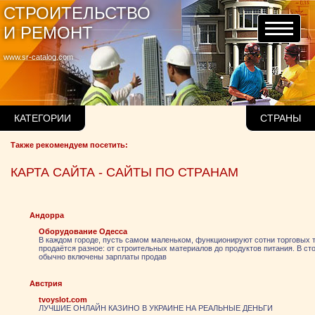
СТРОИТЕЛЬСТВО
И РЕМОНТ
www.sr-catalog.com
КАТЕГОРИИ
СТРАНЫ
Также рекомендуем посетить:
КАРТА САЙТА - САЙТЫ ПО СТРАНАМ
Андорра
Оборудование Одесса
В каждом городе, пусть самом маленьком, функционируют сотни торговых т
продаётся разное: от строительных материалов до продуктов питания. В ст
обычно включены зарплаты продав
Австрия
tvoyslot.com
ЛУЧШИЕ ОНЛАЙН КАЗИНО В УКРАИНЕ НА РЕАЛЬНЫЕ ДЕНЬГИ