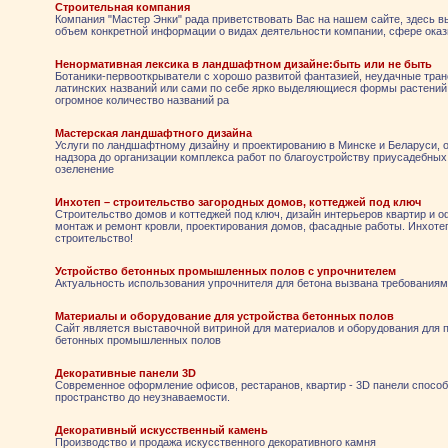
Строительная компания
Компания "Мастер Энки" рада приветствовать Вас на нашем сайте, здесь в
объем конкретной информации о видах деятельности компании, сфере ока
Ненормативная лексика в ландшафтном дизайне:быть или не быть
Ботаники-первооткрыватели с хорошо развитой фантазией, неудачные тран
латинских названий или сами по себе ярко выделяющиеся формы растений 
огромное количество названий ра
Мастерская ландшафтного дизайна
Услуги по ландшафтному дизайну и проектированию в Минске и Беларуси, о
надзора до организации комплекса работ по благоустройству приусадебных
озеленение
Инхотеп – строительство загородных домов, коттеджей под ключ
Строительство домов и коттеджей под ключ, дизайн интерьеров квартир и о
монтаж и ремонт кровли, проектирования домов, фасадные работы. Инхоте
строительство!
Устройство бетонных промышленных полов с упрочнителем
Актуальность использования упрочнителя для бетона вызвана требованиями
Материалы и оборудование для устройства бетонных полов
Сайт является выставочной витриной для материалов и оборудования для 
бетонных промышленных полов
Декоративные панели 3D
Современное оформление офисов, рестаранов, квартир - 3D панели спосо
пространство до неузнаваемости.
Декоративный искусственный камень
Производство и продажа искусственного декоративного камня