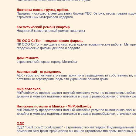
Доставка песка, грунта, щебня.
Продаем и осуществляем доставку блоков ФБС, бетона, песка, гравия и др
строительных материалов недорого.
Косметический ремонт квартир
Недорогой косметический ремонт квартиры
ПК ООО СкТоп - геодезические фирмы.
ПК ООО СкТоп - заходите к нам, если нужны геодезические работы. Мы пр
геодезические фирмы дешево и сердито.
Дом Ремонта
строительный портал города Могилёва
Аллюминий - ограждения.
ALK - ворота откатные это ваша гаринтия в защищенности собственности, 
эстетичные ограждения, ведь это украшение вашего дома.
Мир потолков
MirPotolkov.by предоставляет полный комплекс услуг по выполнению любых
дизайна и монтажа натяжных потолков в самых разнообразных стилевых р
Натяжные потолки в Минске - MirPotolkov.by
MirPotolkov.by предоставляет полный комплекс услуг по выполнению любых
дизайна и монтажа натяжных потолков в самых разнообразных стилевых р
ОДО
ОДО "БелПромСтройСервис" - строительство коттеджей! Индивидуальный 
Компания БелПромСтройСервис вы нашли строительство промышелнных з