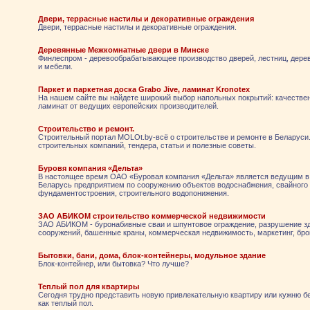
Двери, террасные настилы и декоративные ограждения
Двери, террасные настилы и декоративные ограждения.
Деревянные Межкомнатные двери в Минске
Финлеспром - деревообрабатывающее производство дверей, лестниц, дере
и мебели.
Паркет и паркетная доска Grabo Jive, ламинат Kronotex
На нашем сайте вы найдете широкий выбор напольных покрытий: качествен
ламинат от ведущих европейских производителей.
Строительство и ремонт.
Строительный портал MOLOt.by-всё о строительстве и ремонте в Беларуси.
строительных компаний, тендера, статьи и полезные советы.
Буровя компания «Дельта»
В настоящее время ОАО «Буровая компания «Дельта» является ведущим в
Беларусь предприятием по сооружению объектов водоснабжения, свайного
фундаментостроения, строительного водопонижения.
ЗАО АБИКОМ строительство коммерческой недвижимости
ЗАО АБИКОМ - буронабивные сваи и шпунтовое ограждение, разрушение з
сооружений, башенные краны, коммерческая недвижимость, маркетинг, бро
Бытовки, бани, дома, блок-контейнеры, модульное здание
Блок-контейнер, или бытовка? Что лучше?
Теплый пол для квартиры
Сегодня трудно представить новую привлекательную квартиру или кужню бе
как теплый пол.