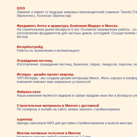
ООО
Ламинат и паркет от ведущих мировых производителей (ламинат Tarkett (Тар
(Кронотекс), Kronostar (Кроностар)
Фундамент, бетон и араматура. Компания Мидеро в Минске.
На строительном рынке Беларуси 5 лет. Основное направление работы - ус
изготовлению фундаментов для частных домов, коттеджей. Осуществляем 
бетона.
Интербелтрейд
Работы по заземлению и молниезащите
Ограждения лестниц
Изготовление :ограждения лестниц, балконов, террас, пандусов, поручни, п
Интерра - дизайн-проект квартир.
ЧУП Интерра - мы создаем дизайн интерьера Минск. Жить хорошо и комфор
компания поможет вам нормально устроиться!
Фабрика окон
Наша компания является лидером в сфере продажи окон пвх в Беларуси уже
Строительные материалы в Минске с доставкой
По телефону и онлайн на сайте, можно заказать стройматериалы.
supermaz
Аренда самосвала МАЗ для доставки стройматериалов и вывоза мысора
Монтаж натяжных потолков в Минске
Натяжные потолки любой сложности за 1-2 дня.