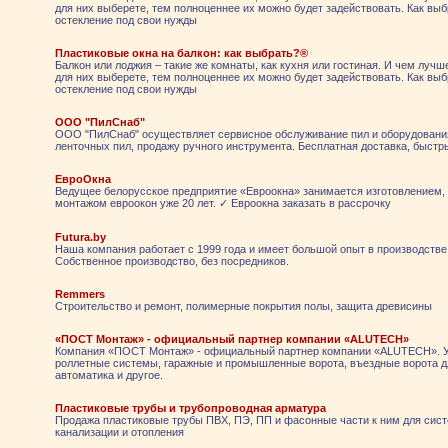
для них выберете, тем полноценнее их можно будет задействовать. Как вы
остекление под свои нужды
Пластиковые окна на балкон: как выбрать?®
Балкон или лоджия – такие же комнаты, как кухня или гостиная. И чем лучш
для них выберете, тем полноценнее их можно будет задействовать. Как вы
остекление под свои нужды
ООО "ПилСнаб"
ООО "ПилСнаб" осуществляет сервисное обслуживание пил и оборудовани
ленточных пил, продажу ручного инструмента. Бесплатная доставка, быстр
ЕвроОкна
Ведущее белорусское предприятие «Евроокна» занимается изготовлением,
монтажом евроокон уже 20 лет. ✓️ Евроокна заказать в рассрочку
Futura.by
Наша компания работает с 1999 года и имеет большой опыт в производстве
Собственное производство, без посредников.
Remmers
Строительство и ремонт, полимерные покрытия полы, защита древисины
«ПОСТ Монтаж» - официальный партнер компании «ALUTECH»
Компания «ПОСТ Монтаж» - официальный партнер компании «ALUTECH». У 
роллетные системы, гаражные и промышленные ворота, въездные ворота д
автоматика и другое.
Пластиковые трубы и трубопроводная арматура
Продажа пластиковые трубы ПВХ, ПЭ, ПП и фасонные части к ним для сис
канализации и отопления