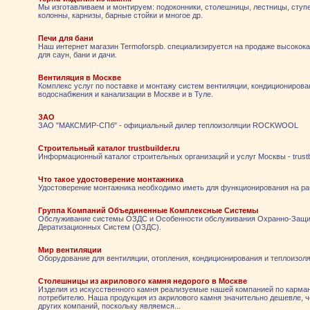
Мы изготавливаем и монтируем: подоконники, столешницы, лестницы, ступ
колонны, карнизы, барные стойки и многое др.
Печи для бани
Наш интернет магазин Termoforspb. специализируется на продаже высокок
для саун, бани и дачи.
Вентиляция в Москве
Комплекс услуг по поставке и монтажу систем вентиляции, кондиционирова
водоснабжения и канализации в Москве и в Туле.
ЗАО
ЗАО "МАКСМИР-СПб" - официальный дилер теплоизоляции ROCKWOOL
Строительный каталог trustbuilder.ru
Информационный каталог строительных организаций и услуг Москвы - trustbu
Что такое удостоверение монтажника
Удостоверение монтажника необходимо иметь для функционирования на ра
Группа Компаний Объединенные Комплексные Системы
Обслуживание системы ОЗДС и Особенности обслуживания Охранно-Защ
Дератизационных Систем (ОЗДС).
Мир вентиляции
Оборудование для вентиляции, отопления, кондиционирования и теплоизоля
Столешницы из акрилового камня недорого в Москве
Изделия из искусственного камня реализуемые нашей компанией по карма
потребителю. Наша продукция из акрилового камня значительно дешевле, 
других компаний, поскольку являемся...