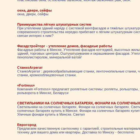
пластиковые окна. остекление балконов, Монтаж балконных рам, окон.
окна, двери, сейфы
окна, двери, сейфы
Преимущества лёгких штукатурных систем
При утеплении зданий наряду с системой вентфасадов и тяжёлых штукату
современного строительства нередко прибегают к лёгким штукатурным сис
связан интерес к ним?
Фасадстройторг - утепление домов, фасадные работы
Фасадные работы в Минске. Утепление фасадов коттеджей, высотных жил
зданий, торговых центров. Оштукатуривание и окрашивание фасадов. Утеп
пенополистиролом, минеральной ватой/
СтанкоАгрегат
СтанкоАгрегат : деревообрабатывающие станки, ленточнопильные станки, 
станки, кромкооблицовочные станки.
«Fortress»
Компания «Fortress» предлагает роллетные системы: роллеты, рольшторы,
рольворота в Минске, Беларуси
СВЕТИЛЬНИКИ НА СОЛНЕЧНЫХ БАТАРЕЯХ, ФОНАРИ НА СОЛНЕЧНЫХ
Светильники на солнечных батареях. Фонари на солнечных батареях. Свет
солнечных батареях купить в Минске. Фонари на солнечных батареях купит
Уличные фонари купить в Минске. Светил
Еврогород
Предлагаем качественную сантехнику с гарантией, строительные материа
технику для вашего дома или квартиры. Доставка по Минску - бесплатно