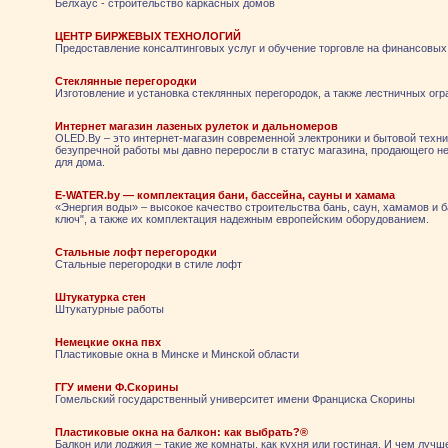
Белхаус - строительство каркасных домов
ЦЕНТР БИРЖЕВЫХ ТЕХНОЛОГИЙ
Предоставление консалтинговых услуг и обучение торговле на финансовых
Стеклянные перегородки
Изготовление и установка стеклянных перегородок, а также лестничных огр
Интернет магазин лазеных рулеток и дальномеров
OLED.By – это интернет-магазин современной электроники и бытовой техник
безупречной работы мы давно переросли в статус магазина, продающего не
для дома.
E-WATER.by — комплектация бани, бассейна, сауны и хамама
«Энергия воды» – высокое качество строительства бань, саун, хамамов и 
ключ", а также их комплектация надежным европейским оборудованием.
Стальные лофт перегородки
Стальные перегородки в стиле лофт
Штукатурка стен
Штукатурные работы
Немецкие окна пвх
Пластиковые окна в Минске и Минской области
ГГУ имени Ф.Скорины
Гомельский государственный университет имени Франциска Скорины
Пластиковые окна на балкон: как выбрать?®
Балкон или лоджия – такие же комнаты, как кухня или гостиная. И чем лучш