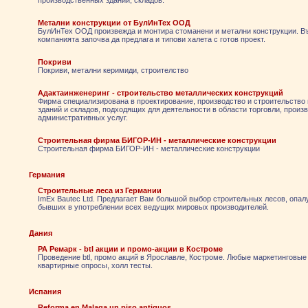
производственных зданий, складов.
Метални конструкции от БулИнТех ООД
БулИнТех ООД произвежда и монтира стоманени и метални конструкции. В
компанията започва да предлага и типови халета с готов проект.
Покриви
Покриви, метални керимиди, строителство
Адактаинженеринг - строительство металлических конструкций
Фирма специализирована в проектирование, производство и строительств
зданий и складов, подходящих для деятельности в области торговли, произ
административных услуг.
Строительная фирма БИГОР-ИН - металлические конструкции
Строительная фирма БИГОР-ИН - металлические конструкции
Германия
Строительные леса из Германии
ImEx Bautec Ltd. Предлагает Вам большой выбор строительных лесов, опал
бывших в употреблении всех ведущих мировых производителей.
Дания
РА Ремарк - btl акции и промо-акции в Костроме
Проведение btl, промо акций в Ярославле, Костроме. Любые маркетинговые
квартирные опросы, холл тесты.
Испания
Reforma en Malaga un piso antiguos