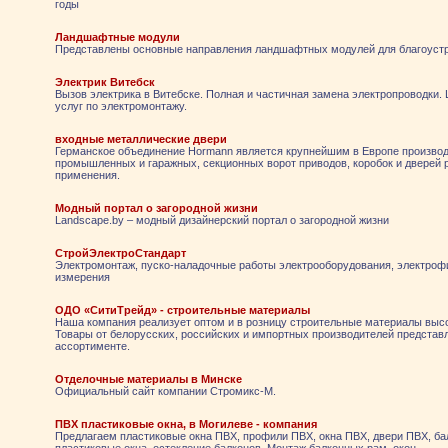
годы
Ландшафтные модули
Представлены основные направления ландшафтных модулей для благоустр
Электрик Витебск
Вызов электрика в Витебске. Полная и частичная замена электропроводки.
услуг по электромонтажу.
входные металлические двери
Германское объединение Hormann является крупнейшим в Европе произво
промышленных и гаражных, секционных ворот приводов, коробок и дверей 
применения.
Модный портал о загородной жизни
Landscape.by – модный дизайнерский портал о загородной жизни
СтройЭлектроСтандарт
Электромонтаж, пуско-наладочные работы электрооборудования, электроф
измерения
ОДО «СитиТрейд» - строительные материалы
Наша компания реализует оптом и в розницу строительные материалы высо
Товары от белорусских, российских и импортных производителей предста
ассортименте.
Отделочные материалы в Минске
Официальный сайт компании Стромикс-М.
ПВХ пластиковые окна, в Могилеве - компания
Предлагаем пластиковые окна ПВХ, профили ПВХ, окна ПВХ, двери ПВХ, б