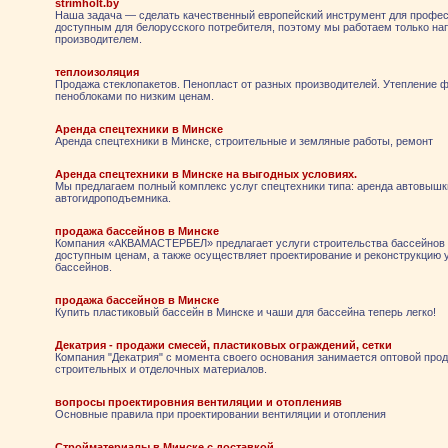
strimholt.by
Наша задача — сделать качественный европейский инструмент для профе
доступным для белорусского потребителя, поэтому мы работаем только на
производителем.
теплоизоляция
Продажа стеклопакетов. Пенопласт от разных производителей. Утепление 
пеноблоками по низким ценам.
Аренда спецтехники в Минске
Аренда спецтехники в Минске, строительные и земляные работы, ремонт
Аренда спецтехники в Минске на выгодных условиях.
Мы предлагаем полный комплекс услуг спецтехники типа: аренда автовышк
автогидроподъемника.
продажа бассейнов в Минске
Компания «АКВАМАСТЕРБЕЛ» предлагает услуги строительства бассейнов 
доступным ценам, а также осуществляет проектирование и реконструкцию
бассейнов.
продажа бассейнов в Минске
Купить пластиковый бассейн в Минске и чаши для бассейна теперь легко!
Декатрия - продажи смесей, пластиковых ограждений, сетки
Компания "Декатрия" с момента своего основания занимается оптовой про
строительных и отделочных материалов.
вопросы проектировния вентиляции и отопленияв
Основные правила при проектировании вентиляции и отопления
Стройматериалы в Минске с доставкой