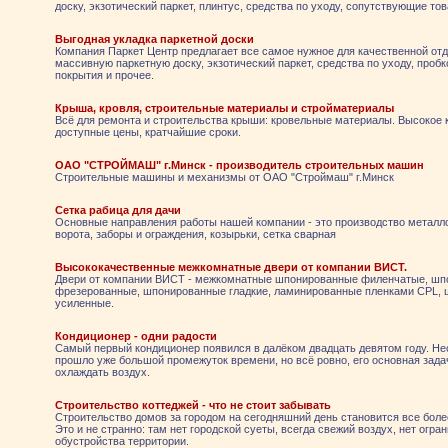
доску, экзотический паркет, плинтус, средства по уходу, сопутствующие тов
Выгодная укладка паркетной доски
Компания Паркет Центр предлагает все самое нужное для качественной отд
массивную паркетную доску, экзотический паркет, средства по уходу, проб
покрытия и прочее.
Крыша, кровля, строительные материалы и стройматериалы
Всё для ремонта и строительства крыши: кровельные материалы. Высокое 
доступные цены, кратчайшие сроки.
ОАО "СТРОЙМАШ" г.Минск - производитель строительных машин
Строительные машины и механизмы от ОАО "Строймаш" г.Минск
Сетка рабица для дачи
Основные направления работы нашей компании - это производство металл
ворота, заборы и ограждения, козырьки, сетка сварная
Высококачественные межкомнатные двери от компании ВИСТ.
Двери от компании ВИСТ - межкомнатные шпонированные филенчатые, ш
фрезерованные, шпонированные гладкие, ламинированные пленками CPL,
усиленные.
Кондиционер - одни радости
Самый первый кондиционер появился в далёком двадцать девятом году. Нес
прошло уже большой промежуток времени, но всё ровно, его основная зада
охлаждать воздух.
Строительство коттеджей - что не стоит забывать
Строительство домов за городом на сегодняшний день становится все бол
Это и не странно: там нет городской суеты, всегда свежий воздух, нет огра
обустройства территории.