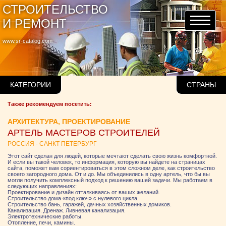
СТРОИТЕЛЬСТВО
И РЕМОНТ
www.sr-catalog.com
КАТЕГОРИИ
СТРАНЫ
Также рекомендуем посетить:
АРХИТЕКТУРА, ПРОЕКТИРОВАНИЕ
АРТЕЛЬ МАСТЕРОВ СТРОИТЕЛЕЙ
РОССИЯ - САНКТ ПЕТЕРБУРГ
Этот сайт сделан для людей, которые мечтают сделать свою жизнь комфортной.
И если вы такой человек, то информация, которую вы найдете на страницах
сайта, поможет вам сориентироваться в этом сложном деле, как строительство
своего загородного дома. От и до. Мы объединились в одну артель, что бы вы
могли получить комплексный подход к решению вашей задачи. Мы работаем в
следующих направлениях:
Проектирование и дизайн отталкиваясь от ваших желаний.
Строительство дома «под ключ» с нулевого цикла.
Строительство бань, гаражей, дачных хозяйственных домиков.
Канализация. Дренаж. Ливневая канализация.
Электротехнические работы.
Отопление, печи, камины.