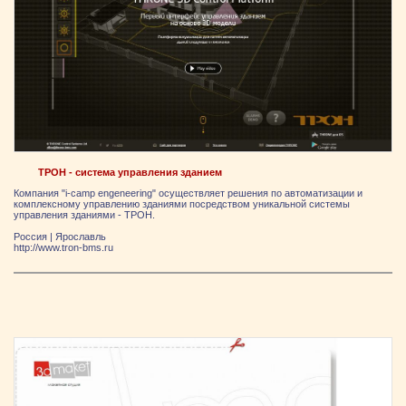
ТРОН - система управления зданием
Компания "i-camp engeneering" осуществляет решения по автоматизации и
комплексному управлению зданиями посредством уникальной системы
управления зданиями - ТРОН.
Россия
|
Ярослaвль
http://www.tron-bms.ru