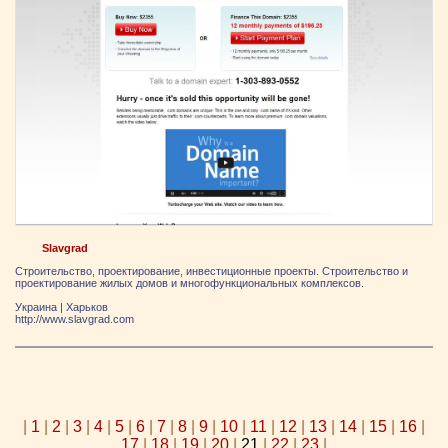
Slavgrad
Строительство, проектирование, инвестиционные проекты. Строительство и
проектирование жилых домов и многофункциональных комплексов.
Украина
|
Харьков
http://www.slavgrad.com
|
1
|
2
|
3
|
4
|
5
|
6
|
7
|
8
|
9
|
10
|
11
|
12
|
13
|
14
|
15
|
16
|
17
|
18
|
19
|
20
|
21
|
22
|
23
|