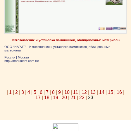
Изготовление и установка памятников, облицовочные материалы
ООО “НАРИТ” - Изготовление и установка памятников, облицовочные
материалы
Россия
|
Москва
http://monument.com.ru/
|
1
|
2
|
3
|
4
|
5
|
6
|
7
|
8
|
9
|
10
|
11
|
12
|
13
|
14
|
15
|
16
|
17
|
18
|
19
|
20
|
21
|
22
|
23
|