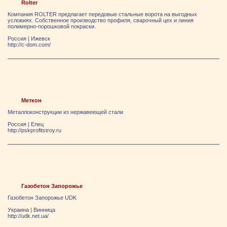
Rolter
Компания ROLTER предлагает передовые стальные ворота на выгодных
условиях. Собственное производство профиля, сварочный цех и линия
полимерно-порошковой покраски.
Россия
|
Ижевск
http://c-dom.com/
Меткон
Металлоконструкции из нержавеющей стали
Россия
|
Елец
http://pskprofitstroy.ru
Газобетон Запорожье
Газобетон Запорожье UDK
Украина
|
Винница
http://udk.net.ua/