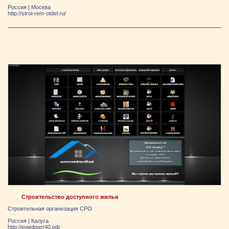
Россия
|
Москва
http://stroi-rem-otdel.ru/
Строительство доступного жилья
Строительная организация СРО.
Россия
|
Калуга
http://комфорт40.рф