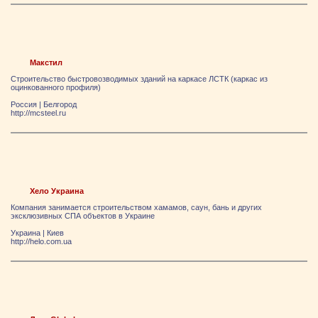
Макстил
Строительство быстровозводимых зданий на каркасе ЛСТК (каркас из
оцинкованного профиля)
Россия
|
Белгород
http://mcsteel.ru
Хело Украина
Компания занимается строительством хамамов, саун, бань и других
эксклюзивных СПА объектов в Украине
Украина
|
Киев
http://helo.com.ua