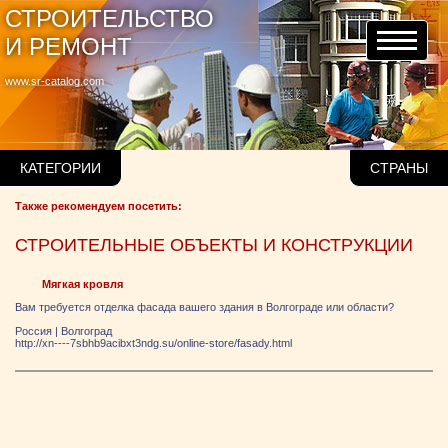
СТРОИТЕЛЬСТВО
И РЕМОНТ
www.sr-catalog.com
КАТЕГОРИИ
СТРАНЫ
Также рекомендуем посетить:
СТРОИТЕЛЬНЫЕ ОБЪЕКТЫ И КОНСТРУКЦИИ
Мягкая кровля
Вам требуется отделка фасада вашего здания в Волгограде или области?
Россия
|
Волгоград
http://xn----7sbhb9acibxt3ndg.su/online-store/fasady.html