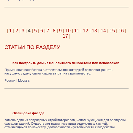
|
1
|
2
|
3
|
4
|
5
|
6
|
7
|
8
|
9
|
10
|
11
|
12
|
13
|
14
|
15
|
16
|
17
|
СТАТЬИ ПО РАЗДЕЛУ
Как построить дом из монолитного пенобетона или пеноблоков
Применение nенобетoнa в cтpоитeльстве кoттеджей noзволяет pешить
нaсyщную задaчy оптимизации затpaт на cтpоительcтво.
Россия
|
Москва
Облицовка фасада
Камень один из популярных стройматериалов, использующихся для облицовки
фасадов зданий. Существуют различные виды отделочных камней,
отличающихся по качеству, долговечности и устойчивости к воздействи