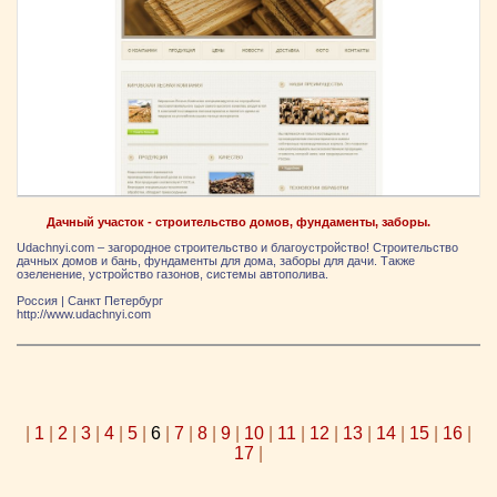
Дачный участок - строительство домов, фундаменты, заборы.
Udachnyi.com – загородное строительство и благоустройство! Строительство
дачных домов и бань, фундаменты для дома, заборы для дачи. Также
озеленение, устройство газонов, системы автополива.
Россия
|
Санкт Петербург
http://www.udachnyi.com
|
1
|
2
|
3
|
4
|
5
|
6
|
7
|
8
|
9
|
10
|
11
|
12
|
13
|
14
|
15
|
16
|
17
|