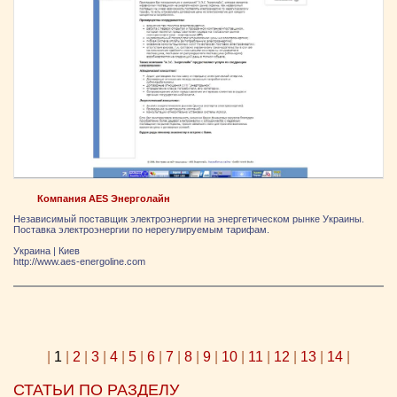
Компания AES Энерголайн
Независимый поставщик электроэнергии на энергетическом рынке Украины.
Поставка электроэнергии по нерегулируемым тарифам.
Украина
|
Киев
http://www.aes-energoline.com
|
1
|
2
|
3
|
4
|
5
|
6
|
7
|
8
|
9
|
10
|
11
|
12
|
13
|
14
|
СТАТЬИ ПО РАЗДЕЛУ