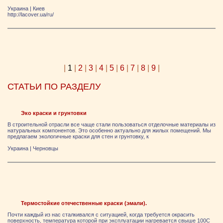
Украина
|
Киев
http://lacover.ua/ru/
|
1
|
2
|
3
|
4
|
5
|
6
|
7
|
8
|
9
|
СТАТЬИ ПО РАЗДЕЛУ
Эко краски и грунтовки
В строительной отрасли все чаще стали пользоваться отделочные материалы из
натуральных компонентов. Это особенно актуально для жилых помещений. Мы
предлагаем экологичные краски для стен и грунтовку, к
Украина
|
Черновцы
Термостойкие отечественные краски (эмали).
Почти каждый из нас сталкивался с ситуацией, когда требуется окрасить
поверхность, температура которой при эксплуатации нагревается свыше 100С