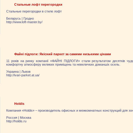
Стальные лофт перегородки
Стальные перегородки в стиле лофт
Беларусь
|
Гродно
http://www.loft-master.by/
Файні підлоги: Якісний паркет за самими низькими цінами
11 років на ринку компанії «ФАЙНІ ПІДЛОГИ» стали результатом десятків чудо
комфортну атмосферу великих приміщень та невеличких доманшіх осель.
Украина
|
Львов
http://ivan-parket.at.ua/
Holdis
Компания «Holdis» – производитель офисных и межкомнатных конструкций для зон
Россия
|
Москва
http://holdis.ru