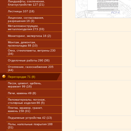
Ландшафты, озеленение,
благоустройство 127 (21)
Лестницы 107 (18)
Лицензии, согласования,
разрешения 16 (3)
Металлоконструкции,
металлоизделия 273 (33)
Мониторинг, экспертиза 16 (2)
Монтаж, демонтаж,
пусконаладка 88 (10)
Окна, стеклопакеты, витрины 230
(34)
Отделочные работы 290 (36)
Отопление, газоснабжение 205
(44)
Перегородки 71 (8)
Песок, цемент, щебень,
керамзит 99 (16)
Печи, камины 49 (8)
Пиломатериалы, погонаж,
столярные изделия 86 (5)
Плитка, мрамор, гранит,
камень 158 (31)
Подъемные устройства 42 (13)
Полы, напольные покрытия 188
(31)