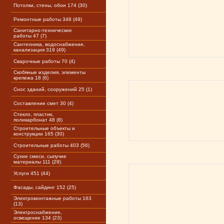
Потолки, стены, обои 174 (30)
Ремонтные работы 348 (49)
Санитарно-технические
работы 47 (7)
Сантехника, водоснабжение,
канализация 319 (49)
Сварочные работы 70 (4)
Скобяные изделия, элементы
крепежа 18 (6)
Снос зданий, сооружений 25 (1)
Составление смет 30 (4)
Стекло, пластик,
поликарбонат 48 (8)
Строительные объекты и
конструкции 165 (30)
Строительные работы 403 (56)
Сухие смеси, сыпучие
материалы 111 (29)
Услуги 451 (44)
Фасады, сайдинг 152 (25)
Электромонтажные работы 163
(13)
Электроснабжение,
освещение 134 (23)