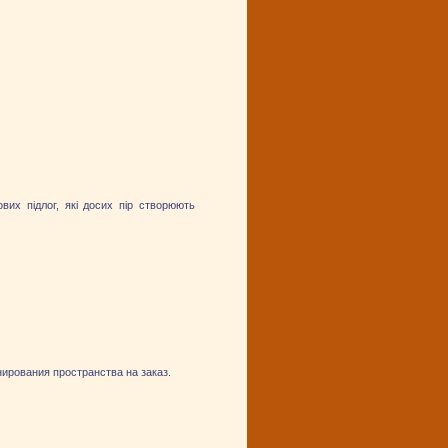
вих підлог, які досих пір створюють
ирования пространства на заказ.