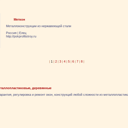
Меткон
Металлоконструкции из нержавеющей стали
Россия
|
Елец
http://pskprofitstroy.ru
|
1
|
2
|
3
|
4
|
5
|
6
|
7
|
8
|
еталлопластиковые, деревянные
гарантия, регулировка и ремонт окон, конструкций любой сложности из металлопластик