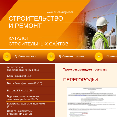
www.sr-catalog.com
СТРОИТЕЛЬСТВО
И РЕМОНТ
КАТАЛОГ
СТРОИТЕЛЬНЫХ САЙТОВ
Добавить сайт
Добавить статью
Прави
Архитектура,
Также рекомендуем посетить:
проектирование 224 (41)
Бани, сауны 96 (16)
ПЕРЕГОРОДКИ
Бассейны, фонтаны 61 (13)
Бетон, ЖБИ 141 (86)
Буровые, изыскательные,
земляные работы 53 (7)
Быстровозводимые здания 68
(11)
Ворота, шлагбаумы,
ограждения 120 (26)