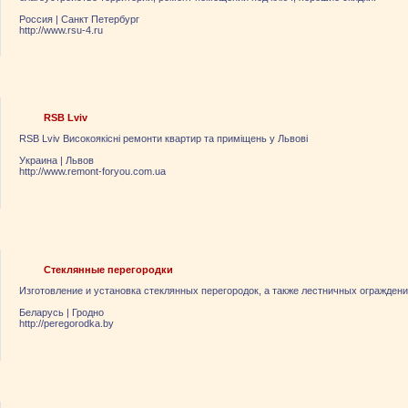
Россия
|
Санкт Петербург
http://www.rsu-4.ru
RSB Lviv
RSB Lviv Високоякісні ремонти квартир та приміщень у Львові
Украина
|
Львов
http://www.remont-foryou.com.ua
Стеклянные перегородки
Изготовление и установка стеклянных перегородок, а также лестничных ограждени
Беларусь
|
Гродно
http://peregorodka.by