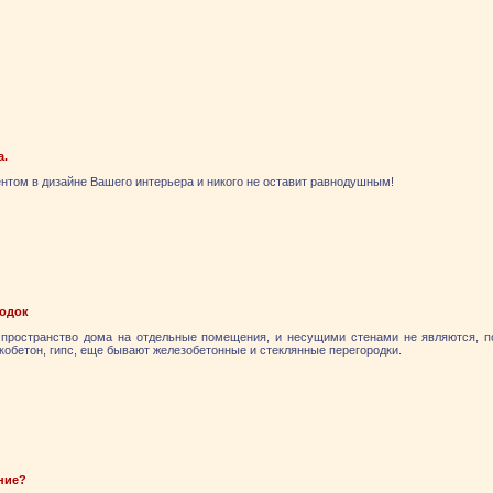
а.
нтом в дизайне Вашего интерьера и никого не оставит равнодушным!
родок
 пространство дома на отдельные помещения, и несущими стенами не являются, по
акобетон, гипс, еще бывают железобетонные и стеклянные перегородки.
ние?