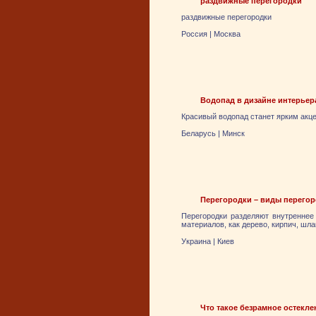
раздвижные перегородки
раздвижные перегородки
Россия
|
Москва
Водопад в дизайне интерьер
Красивый водопад станет ярким акце
Беларусь
|
Минск
Перегородки – виды перего
Перегородки разделяют внутреннее
материалов, как дерево, кирпич, шл
Украина
|
Киев
Что такое безрамное остекле