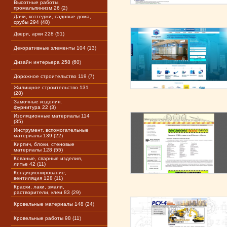
Высотные работы,
промальпинизм 26 (2)
Дачи, коттеджи, садовые дома,
срубы 294 (48)
Двери, арки 228 (51)
Декоративные элементы 104 (13)
Дизайн интерьера 258 (60)
Дорожное строительство 119 (7)
Жилищное строительство 131
(28)
Замочные изделия,
фурнитура 22 (3)
Изоляционные материалы 114
(35)
Инструмент, вспомогательные
материалы 139 (22)
Кирпич, блоки, стеновые
материалы 128 (55)
Кованые, сварные изделия,
литье 42 (11)
Кондиционирование,
вентиляция 128 (11)
Краски, лаки, эмали,
растворители, клеи 83 (29)
Кровельные материалы 148 (24)
Кровельные работы 98 (11)