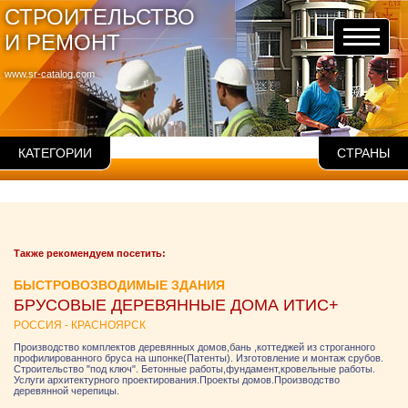
СТРОИТЕЛЬСТВО
И РЕМОНТ
www.sr-catalog.com
КАТЕГОРИИ
СТРАНЫ
Также рекомендуем посетить:
БЫСТРОВОЗВОДИМЫЕ ЗДАНИЯ
БРУСОВЫЕ ДЕРЕВЯННЫЕ ДОМА ИТИС+
РОССИЯ - КРАСНОЯРСК
Производство комплектов деревянных домов,бань ,коттеджей из строганного
профилированного бруса на шпонке(Патенты). Изготовление и монтаж срубов.
Строительство "под ключ". Бетонные работы,фундамент,кровельные работы.
Услуги архитектурного проектирования.Проекты домов.Производство
деревянной черепицы.