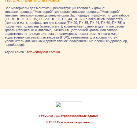
УКРАИНА - ДНЕПРОПЕТРОВСК
Все материалы для монтажа и реконструкции кровли в Украине:
металлочерепица "Монтеррей" глянцевая, металлочерепица "Монтеррей"
матовая, металлочерепица цена которой Вас порадует, профнастил для забора
(ПС-8, ПС-10, ПС-15, ПС-20, ПС-35, ПС-44, ПС-60) с покрытием полиестер
(глянец и мат), профнастил для кровли (ПК-20, ПК-35, ПК-44, ПК-60, ПК-75) с
покрытием полиестер (глянец и мат), кровельные планки в цвет и тон своей
кровли (глянцевые и матовые), метизы в цвет вашей кровли или забора,
водосточная стальная система с полимерным покрытием глянец и мат,
водосточная система пластиковая (ПВХ), утеплитель для кровли и стен,
уплотнитель для конька и других планок, подкровельные пленки (гидробарьер,
паробарьер).
Адрес сайта -
http://stroylam.com.ua
StroyLAM - Быстровозводимые здания
© 2007 Все права защищены.