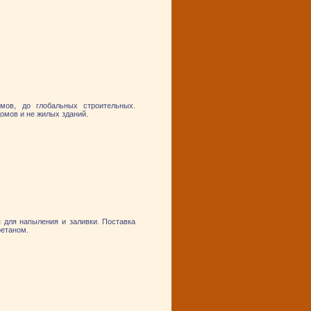
мов, до глобальных строительных.
омов и не жилых зданий.
 для напыления и заливки. Поставка
ретаном.