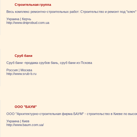
Строительная группа
Весь комплекс ремонтно-строительных работ: Строительство и ремонт под "ключ"
Украина
|
Керчь
http://www.dniprobud.com.ua
Сруб бани
Сруб бани -продажа срубов бань, сруб бани из Пскова
Россия
|
Москва
http://www.srub-b.ru
ООО "БАУМ"
ООО "Архитектурно-строительная фирма БАУМ" - строительство в Киеве по высо
Украина
|
Киев
http://www.baum.com.ua/