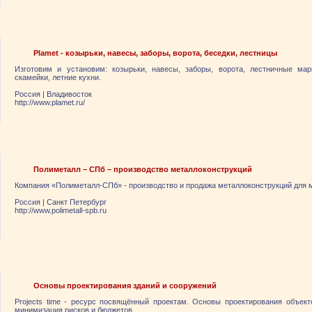
Plamet - козырьки, навесы, заборы, ворота, беседки, лестницы
Изготовим и установим: козырьки, навесы, заборы, ворота, лестничные мар
скамейки, летние кухни.
Россия
|
Владивосток
http://www.plamet.ru/
Полиметалл – СПб – производство металлоконструкций
Компания «Полиметалл-СПб» - производство и продажа металлоконструкций для 
Россия
|
Санкт Петербург
http://www.polimetall-spb.ru
Основы проектирования зданий и сооружений
Projects time - ресурс посвящённый проектам. Основы проектирования объект
минимизация рисков и бюджетов.