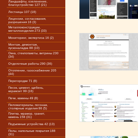
Ландшафты, озеленение,
благоустройство 127 (21)
Лестницы 107 (18)
Лицензии, согласования,
разрешения 16 (3)
Металлоконструкции,
металлоизделия 273 (33)
Мониторинг, экспертиза 16 (2)
Монтаж, демонтаж,
пусконаладка 88 (10)
Окна, стеклопакеты, витрины 230
(34)
Отделочные работы 290 (36)
Отопление, газоснабжение 205
(44)
Перегородки 71 (8)
Песок, цемент, щебень,
керамзит 99 (16)
Печи, камины 49 (8)
Пиломатериалы, погонаж,
столярные изделия 86 (5)
Плитка, мрамор, гранит,
камень 158 (31)
Подъемные устройства 42 (13)
Полы, напольные покрытия 188
(31)