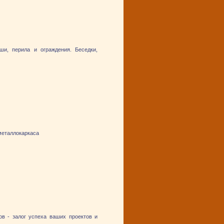
ши, перила и ограждения. Беседки,
металлокаркаса
ов - залог успеха ваших проектов и