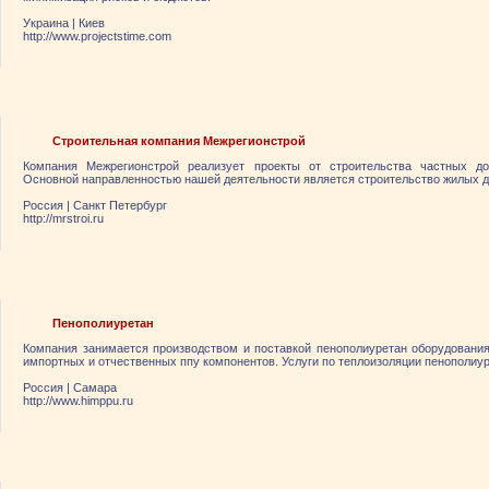
Украина
|
Киев
http://www.projectstime.com
Строительная компания Межрегионстрой
Компания Межрегионстрой реализует проекты от строительства частных до
Основной направленностью нашей деятельности является строительство жилых д
Россия
|
Санкт Петербург
http://mrstroi.ru
Пенополиуретан
Компания занимается производством и поставкой пенополиуретан оборудования
импортных и отчественных ппу компонентов. Услуги по теплоизоляции пенополиу
Россия
|
Самара
http://www.himppu.ru