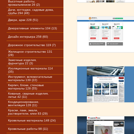
Высотные работы,
промальпинизм 26 (2)
Дачи, коттеджи, садовые дома,
срубы 294 (48)
Двери, арки 228 (51)
Декоративные элементы 104 (13)
Дизайн интерьера 258 (60)
Дорожное строительство 119 (7)
Жилищное строительство 131
(28)
Замочные изделия,
фурнитура 22 (3)
Изоляционные материалы 114
(35)
Инструмент, вспомогательные
материалы 139 (22)
Кирпич, блоки, стеновые
материалы 128 (55)
Кованые, сварные изделия,
литье 42 (11)
Кондиционирование,
вентиляция 128 (11)
Краски, лаки, эмали,
растворители, клеи 83 (29)
Кровельные материалы 148 (24)
Кровельные работы 98 (11)