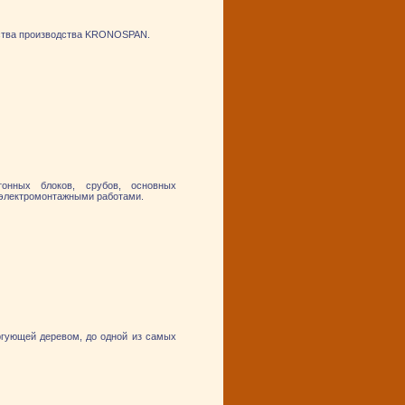
ьства производства KRONOSPAN.
тонных блоков, срубов, основных
 электромонтажными работами.
оргующей деревом, до одной из самых