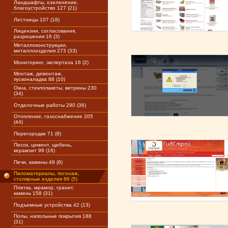
Ландшафты, озеленение,
благоустройство 127 (21)
Лестницы 107 (18)
Лицензии, согласования,
разрешения 16 (3)
Металлоконструкции,
металлоизделия 273 (33)
Мониторинг, экспертиза 16 (2)
Монтаж, демонтаж,
пусконаладка 88 (10)
Окна, стеклопакеты, витрины 230
(34)
Отделочные работы 290 (36)
Отопление, газоснабжение 205
(44)
Перегородки 71 (8)
Песок, цемент, щебень,
керамзит 99 (16)
Печи, камины 49 (8)
Пиломатериалы, погонаж,
столярные изделия 86 (5)
Плитка, мрамор, гранит,
камень 158 (31)
Подъемные устройства 42 (13)
Полы, напольные покрытия 188
(31)