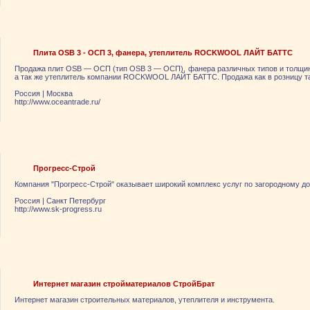
Плита OSB 3 - ОСП 3, фанера, утеплитель ROCKWOOL ЛАЙТ БАТТС
Продажа плит OSB — ОСП (тип OSB 3 — ОСП), фанера различных типов и толщин (
а так же утеплитель компании ROCKWOOL ЛАЙТ БАТТС. Продажа как в розницу та
Россия
|
Москва
http://www.oceantrade.ru/
Прогресс-Строй
Компания "Прогресс-Строй" оказывает широкий комплекс услуг по загородному д
Россия
|
Санкт Петербург
http://www.sk-progress.ru
Интернет магазин стройматериалов СтройБрат
Интернет магазин строительных материалов, утеплителя и инструмента.