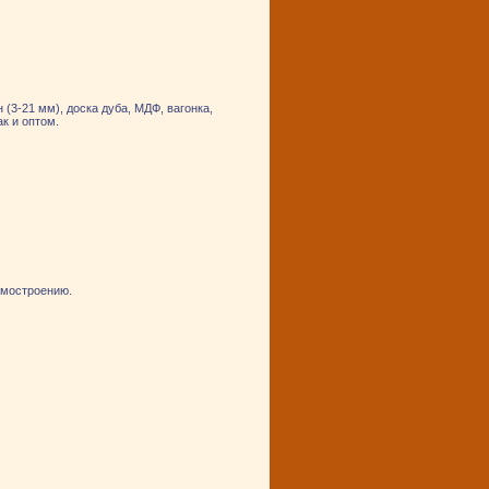
3-21 мм), доска дуба, МДФ, вагонка,
к и оптом.
омостроению.