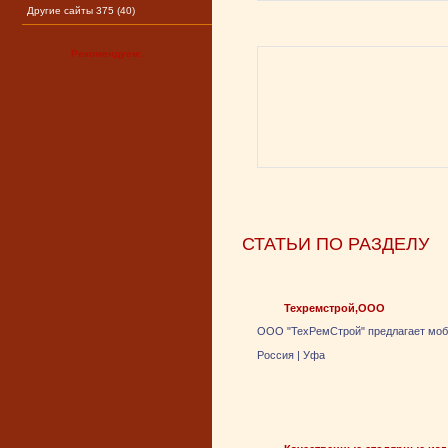
Другие сайты 375 (40)
Рекомендуем:
СТАТЬИ ПО РАЗДЕЛУ
Техремстрой,ООО
ООО "ТехРемСтрой" предлагает моби
Россия
|
Уфа