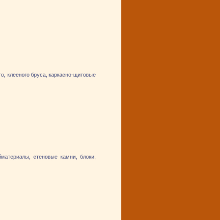
го, клееного бруса, каркасно-щитовые
йматериалы, стеновые камни, блоки,