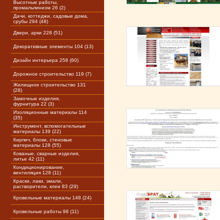
Высотные работы,
промальпинизм 26 (2)
Дачи, коттеджи, садовые дома,
срубы 294 (48)
Двери, арки 228 (51)
Декоративные элементы 104 (13)
Дизайн интерьера 258 (60)
Дорожное строительство 119 (7)
Жилищное строительство 131
(28)
Замочные изделия,
фурнитура 22 (3)
Изоляционные материалы 114
(35)
Инструмент, вспомогательные
материалы 139 (22)
Кирпич, блоки, стеновые
материалы 128 (55)
Кованые, сварные изделия,
литье 42 (11)
Кондиционирование,
вентиляция 128 (11)
Краски, лаки, эмали,
растворители, клеи 83 (29)
Кровельные материалы 148 (24)
Кровельные работы 98 (11)