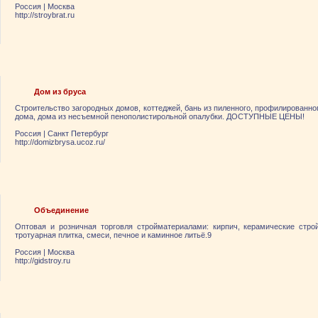
Россия
|
Москва
http://stroybrat.ru
Дом из бруса
Строительство загородных домов, коттеджей, бань из пиленного, профилированно
дома, дома из несъемной пенополистирольной опалубки. ДОСТУПНЫЕ ЦЕНЫ!
Россия
|
Санкт Петербург
http://domizbrysa.ucoz.ru/
Объединение
Оптовая и розничная торговля стройматериалами: кирпич, керамические стро
тротуарная плитка, смеси, печное и каминное литьё.9
Россия
|
Москва
http://gidstroy.ru