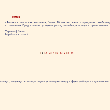
Томек
«Томек» - львовская компания, более 20 лет на рынке и предлагает мебельн
столешницы. Предоставляет услуги порезки, поклейки, присадки и фрезерования.
Украина
|
Львов
http://tomek.lviv.ua/
|
1
|
2
|
3
|
4
|
5
|
6
|
7
|
8
|
9
|
льную, надежную в эксплуатации сушильную камеру с функцией пресса для пиломат