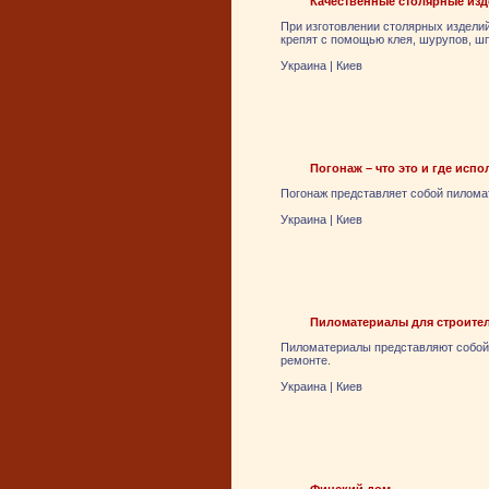
Качественные столярные изд
При изготовлении столярных издели
крепят с помощью клея, шурупов, шпи
Украина
|
Киев
Погонаж – что это и где испо
Погонаж представляет собой пиломат
Украина
|
Киев
Пиломатериалы для строител
Пиломатериалы представляют собой
ремонте.
Украина
|
Киев