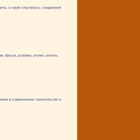
иты, а также пластмассу; соединения
 бруски, штапики, уголки, галтель.
ение в современном строительстве и