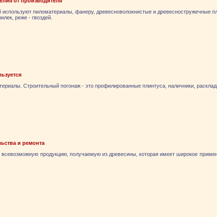
елия от производителя
й используют пиломатериалы, фанеру, древесноволокнистые и древесностружечные пл
лек, реже - гвоздей.
льзуется
ериалы. Строительный погонаж - это профилированные плинтуса, наличники, раскладки,
ьства и ремонта
 всевозможную продукцию, получаемую из древесины, которая имеет широкое примен