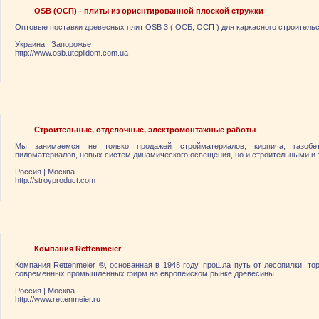
OSB (ОСП) - плиты из ориентированной плоской стружки
Оптовые поставки древесных плит OSB 3 ( ОСБ, ОСП ) для каркасного строител
Украина
|
Запорожье
http://www.osb.uteplidom.com.ua
Строительные, отделочные, электромонтажные работы
Мы занимаемся не только продажей стройматериалов, кирпича, газобе
пиломатериалов, новых систем динамического освещения, но и строительными и
Россия
|
Москва
http://stroyproduct.com
Компания Rettenmeier
Компания Rettenmeier ®, основанная в 1948 году, прошла путь от лесопилки, т
современных промышленных фирм на европейском рынке древесины.
Россия
|
Москва
http://www.rettenmeier.ru