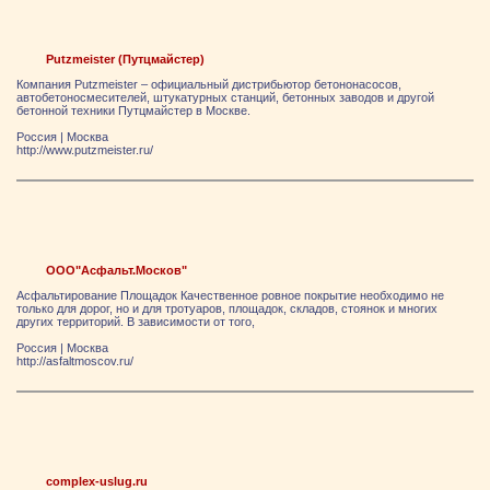
Putzmeister (Путцмайстер)
Компания Putzmeister – официальный дистрибьютор бетононасосов,
автобетоносмесителей, штукатурных станций, бетонных заводов и другой
бетонной техники Путцмайстер в Москве.
Россия
|
Москва
http://www.putzmeister.ru/
ООО"Асфальт.Москов"
Асфальтирование Площадок Качественное ровное покрытие необходимо не
только для дорог, но и для тротуаров, площадок, складов, стоянок и многих
других территорий. В зависимости от того,
Россия
|
Москва
http://asfaltmoscov.ru/
complex-uslug.ru