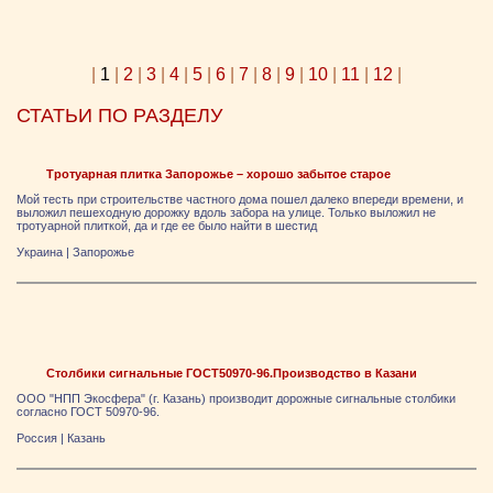
|
1
|
2
|
3
|
4
|
5
|
6
|
7
|
8
|
9
|
10
|
11
|
12
|
СТАТЬИ ПО РАЗДЕЛУ
Тротуарная плитка Запорожье – хорошо забытое старое
Мой тесть при строительстве частного дома пошел далеко впереди времени, и
выложил пешеходную дорожку вдоль забора на улице. Только выложил не
тротуарной плиткой, да и где ее было найти в шестид
Украина
|
Запорожье
Столбики сигнальные ГОСТ50970-96.Производство в Казани
ООО "НПП Экосфера" (г. Казань) производит дорожные сигнальные столбики
согласно ГОСТ 50970-96.
Россия
|
Казань