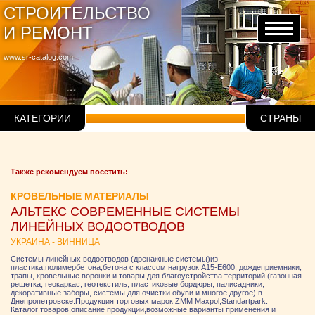
СТРОИТЕЛЬСТВО
И РЕМОНТ
www.sr-catalog.com
КАТЕГОРИИ
СТРАНЫ
Также рекомендуем посетить:
КРОВЕЛЬНЫЕ МАТЕРИАЛЫ
АЛЬТЕКС СОВРЕМЕННЫЕ СИСТЕМЫ
ЛИНЕЙНЫХ ВОДООТВОДОВ
УКРАИНА - ВИННИЦА
Системы линейных водоотводов (дренажные системы)из
пластика,полимербетона,бетона с классом нагрузок А15-Е600, дождеприемники,
трапы, кровельные воронки и товары для благоустройства территорий (газонная
решетка, геокаркас, геотекстиль, пластиковые бордюры, палисадники,
декоративные заборы, системы для очистки обуви и многое другое) в
Днепропетровске.Продукция торговых марок ZMM Maxpol,Standartpark.
Каталог товаров,описание продукции,возможные варианты применения и