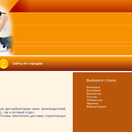
Сайты по городам
Выберите страну:
Беларусь
Болгария
Казахстан
Россия
Узбекистан
Украина
Южная Корея
ым дистрибьютором таких производителей,
, так и оптовый отдел.
. Готовы обеспечить доставку строительных