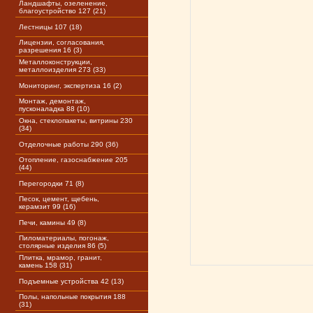
Ландшафты, озеленение,
благоустройство 127 (21)
Лестницы 107 (18)
Лицензии, согласования,
разрешения 16 (3)
Металлоконструкции,
металлоизделия 273 (33)
Мониторинг, экспертиза 16 (2)
Монтаж, демонтаж,
пусконаладка 88 (10)
Окна, стеклопакеты, витрины 230
(34)
Отделочные работы 290 (36)
Отопление, газоснабжение 205
(44)
Перегородки 71 (8)
Песок, цемент, щебень,
керамзит 99 (16)
Печи, камины 49 (8)
Пиломатериалы, погонаж,
столярные изделия 86 (5)
Плитка, мрамор, гранит,
камень 158 (31)
Подъемные устройства 42 (13)
Полы, напольные покрытия 188
(31)