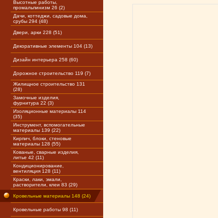
Высотные работы,
промальпинизм 26 (2)
Дачи, коттеджи, садовые дома,
срубы 294 (48)
Двери, арки 228 (51)
Декоративные элементы 104 (13)
Дизайн интерьера 258 (60)
Дорожное строительство 119 (7)
Жилищное строительство 131
(28)
Замочные изделия,
фурнитура 22 (3)
Изоляционные материалы 114
(35)
Инструмент, вспомогательные
материалы 139 (22)
Кирпич, блоки, стеновые
материалы 128 (55)
Кованые, сварные изделия,
литье 42 (11)
Кондиционирование,
вентиляция 128 (11)
Краски, лаки, эмали,
растворители, клеи 83 (29)
Кровельные материалы 148 (24)
Кровельные работы 98 (11)