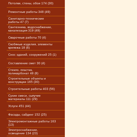
Потолки, стены, обои 174 (30)
Ремонтные работы 348 (49)
Санитарно-технические
работы 47 (7)
Сантехника, водоснабжение,
канализация 319 (49)
Сварочные работы 70 (4)
Скобяные изделия, элементы
крепежа 18 (6)
Снос зданий, сооружений 25 (1)
Составление смет 30 (4)
Стекло, пластик,
поликарбонат 48 (8)
Строительные объекты и
конструкции 165 (30)
Строительные работы 403 (56)
Сухие смеси, сыпучие
материалы 111 (29)
Услуги 451 (44)
Фасады, сайдинг 152 (25)
Электромонтажные работы 163
(13)
Электроснабжение,
освещение 134 (23)