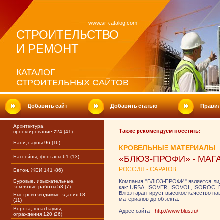
www.sr-catalog.com
СТРОИТЕЛЬСТВО
И РЕМОНТ
КАТАЛОГ
СТРОИТЕЛЬНЫХ САЙТОВ
Добавить сайт
Добавить статью
Прави
Архитектура,
Также рекомендуем посетить:
проектирование 224 (41)
Бани, сауны 96 (16)
КРОВЕЛЬНЫЕ МАТЕРИАЛЫ
Бассейны, фонтаны 61 (13)
«БЛЮЗ-ПРОФИ» - МАГ
РОССИЯ - САРАТОВ
Бетон, ЖБИ 141 (86)
Буровые, изыскательные,
Компания "БЛЮЗ-ПРОФИ" является лид
земляные работы 53 (7)
как: URSA, ISOVER, ISOVOL, ISOROC, Пе
Блюз гарантирует высокое качество наш
Быстровозводимые здания 68
материалов до объекта.
(11)
Ворота, шлагбаумы,
Адрес сайта -
http://www.blus.ru/
ограждения 120 (26)