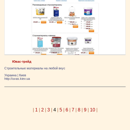
Ювас-трейд
Строительные материалы на любой вкус
Украина
|
Киев
http://uvas.kiev.ua
|
1
|
2
|
3
|
4
|
5
|
6
|
7
|
8
|
9
|
10
|