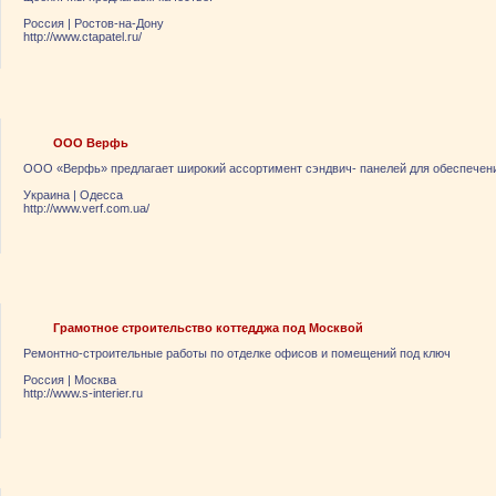
Россия
|
Ростов-на-Дону
http://www.ctapatel.ru/
ООО Верфь
ООО «Верфь» предлагает широкий ассортимент сэндвич- панелей для обеспечени
Украина
|
Одесса
http://www.verf.com.ua/
Грамотное строительство коттедджа под Москвой
Ремонтно-строительные работы по отделке офисов и помещений под ключ
Россия
|
Москва
http://www.s-interier.ru