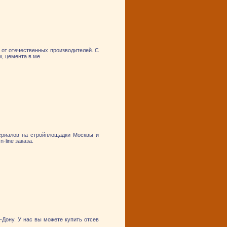
от отечественных производителей. С
м, цемента в ме
ериалов на стройплощадки Москвы и
line заказа.
Дону. У нас вы можете купить отсев