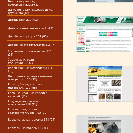
Высотные работы,
промальпинизм 26 (2)
Дачи, коттеджи, садовые дома,
срубы 294 (48)
Двери, арки 228 (51)
Декоративные элементы 104 (13)
Дизайн интерьера 258 (60)
Дорожное строительство 119 (7)
Жилищное строительство 131
(28)
Замочные изделия,
фурнитура 22 (3)
Изоляционные материалы 114
(35)
Инструмент, вспомогательные
материалы 139 (22)
Кирпич, блоки, стеновые
материалы 128 (55)
Кованые, сварные изделия,
литье 42 (11)
Кондиционирование,
вентиляция 128 (11)
Краски, лаки, эмали,
растворители, клеи 83 (29)
Кровельные материалы 148 (24)
Кровельные работы 98 (11)