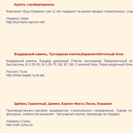
Купить стройматериалы
Компания «Буд-Украина» уже 11 лет лидирует на рынке продаж строительных, от
Украина
|
Киев
http://bud-land.uaprom.net/
Бордюрный камень, Тротуарная плитка,Керамзитобетонный блок
Бордюрный камень, Бордюр дорожный, Плитка тротуарная, Прикромочный лот
быстротока, Б-1-20-50, Б-1-20-75, Б6, Б7, Б9, Стеновой блок, Перегородочный блок
Россия
|
Тула
http://www.лидер-тула.рф
Щебень Гранитный, Цемент, Кирпич Фагот, Песок, Керамзит
Производственно-торговое предприятие строительного направления. Одним из
фигурных элементов мощения - тротуарная плитка, производство бордюр.
Украина
|
Сумы
http://cdk.sumy.ua