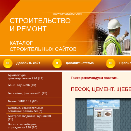
www.sr-catalog.com
СТРОИТЕЛЬСТВО
И РЕМОНТ
КАТАЛОГ
СТРОИТЕЛЬНЫХ САЙТОВ
Добавить сайт
Добавить статью
Прави
Архитектура,
Также рекомендуем посетить:
проектирование 224 (41)
Бани, сауны 96 (16)
ПЕСОК, ЦЕМЕНТ, ЩЕБ
Бассейны, фонтаны 61 (13)
Бетон, ЖБИ 141 (86)
Буровые, изыскательные,
земляные работы 53 (7)
Быстровозводимые здания 68
(11)
Ворота, шлагбаумы,
ограждения 120 (26)