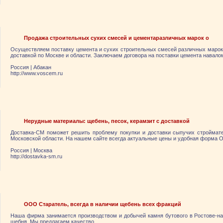
Продажа строительных сухих смесей и цементаразличных марок о
Осуществляем поставку цемента и сухих строительных смесей различных марок 
доставкой по Москве и области. Заключаем договора на поставки цемента навало
Россия
|
Абакан
http://www.voscem.ru
Нерудные материалы: щебень, песок, керамзит с доставкой
Доставка-СМ поможет решить проблему покупки и доставки сыпучих строймат
Московской области. На нашем сайте всегда актуальные цены и удобная форма On-
Россия
|
Москва
http://dostavka-sm.ru
ООО Старатель, всегда в наличии щебень всех фракций
Наша фирма занимается производством и добычей камня бутового в Ростове-на-
щебня. Мы предлагаем качество.