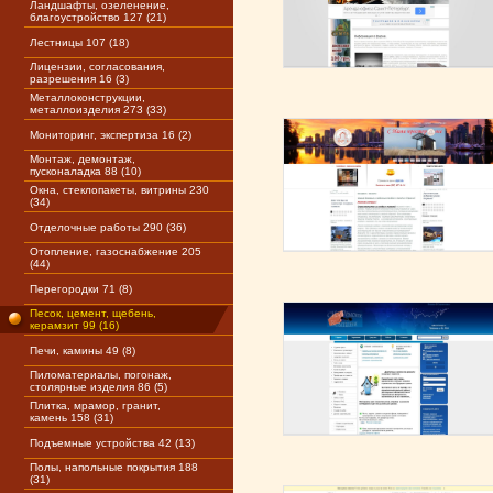
Ландшафты, озеленение,
благоустройство 127 (21)
Лестницы 107 (18)
Лицензии, согласования,
разрешения 16 (3)
Металлоконструкции,
металлоизделия 273 (33)
Мониторинг, экспертиза 16 (2)
Монтаж, демонтаж,
пусконаладка 88 (10)
Окна, стеклопакеты, витрины 230
(34)
Отделочные работы 290 (36)
Отопление, газоснабжение 205
(44)
Перегородки 71 (8)
Песок, цемент, щебень,
керамзит 99 (16)
Печи, камины 49 (8)
Пиломатериалы, погонаж,
столярные изделия 86 (5)
Плитка, мрамор, гранит,
камень 158 (31)
Подъемные устройства 42 (13)
Полы, напольные покрытия 188
(31)