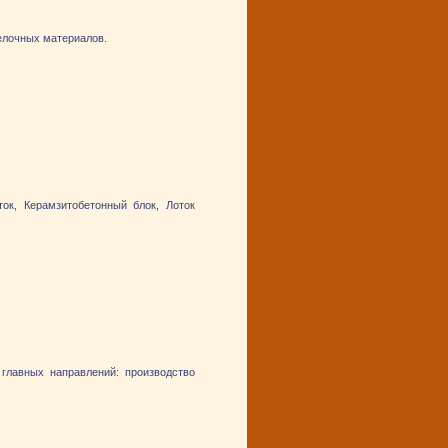
делочных материалов.
ок, Керамзитобетонный блок, Лоток
 главных направлений: производство