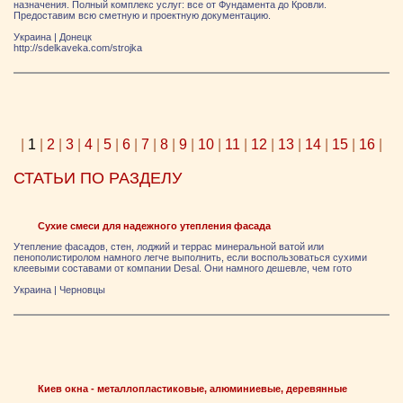
назначения. Полный комплекс услуг: все от Фундамента до Кровли.
Предоставим всю сметную и проектную документацию.
Украина
|
Донецк
http://sdelkaveka.com/strojka
|
1
|
2
|
3
|
4
|
5
|
6
|
7
|
8
|
9
|
10
|
11
|
12
|
13
|
14
|
15
|
16
|
СТАТЬИ ПО РАЗДЕЛУ
Сухие смеси для надежного утепления фасада
Утепление фасадов, стен, лоджий и террас минеральной ватой или
пенополистиролом намного легче выполнить, если воспользоваться сухими
клеевыми составами от компании Desal. Они намного дешевле, чем гото
Украина
|
Черновцы
Киев окна - металлопластиковые, алюминиевые, деревянные