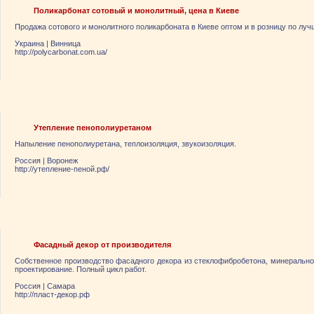
Поликарбонат сотовый и монолитный, цена в Киеве
Продажа сотового и монолитного поликарбоната в Киеве оптом и в розницу по луч
Украина
|
Винница
http://polycarbonat.com.ua/
Утепление пенополиуретаном
Напыление пенополиуретана, теплоизоляция, звукоизоляция.
Россия
|
Воронеж
http://утепление-пеной.рф/
Фасадный декор от производителя
Собственное производство фасадного декора из стеклофибробетона, минерально
проектирование. Полный цикл работ.
Россия
|
Самара
http://пласт-декор.рф