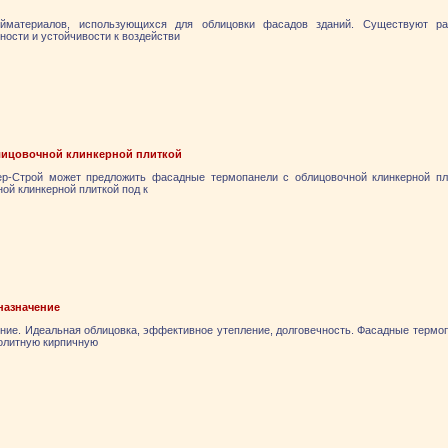
йматериалов, использующихся для облицовки фасадов зданий. Существуют ра
ности и устойчивости к воздействи
лицовочной клинкерной плиткой
-Строй может предложить фасадные термопанели с облицовочной клинкерной плит
ой клинкерной плиткой под к
назначение
ние. Идеальная облицовка, эффективное утепление, долговечность. Фасадные термо
олитную кирпичную