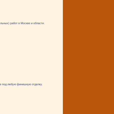
ьных) работ в Москве и области.
е под любую финишную отделку.