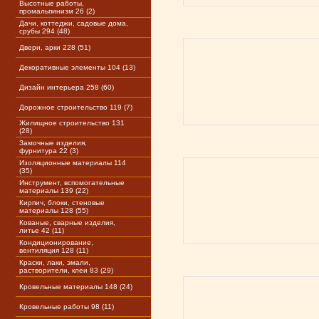
Высотные работы,
промальпинизм 26 (2)
Дачи, коттеджи, садовые дома,
срубы 294 (48)
Двери, арки 228 (51)
Декоративные элементы 104 (13)
Дизайн интерьера 258 (60)
Дорожное строительство 119 (7)
Жилищное строительство 131
(28)
Замочные изделия,
фурнитура 22 (3)
Изоляционные материалы 114
(35)
Инструмент, вспомогательные
материалы 139 (22)
Кирпич, блоки, стеновые
материалы 128 (55)
Кованые, сварные изделия,
литье 42 (11)
Кондиционирование,
вентиляция 128 (11)
Краски, лаки, эмали,
растворители, клеи 83 (29)
Кровельные материалы 148 (24)
Кровельные работы 98 (11)