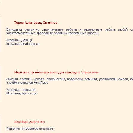
Торез, Шахтёрск, Снежное
Выполним ремонтно строительные работы и отделочные работы любой сло
электромонтажные, фасадные работы и кровельные работы.
Украина
|
Донецк
http://mastervdnr.pp.ua
Магазин стройматериалов для фасада в Чернигове
сайдинг, софиты, кровля, профнастил, водостоки, ламинат, утеплители, смеси, 
стройматериалов AmaPlast
Украина
|
Чернигов
http://amaplast.cn.ua/
Architect Solutions
Решение интерьеров под ключ