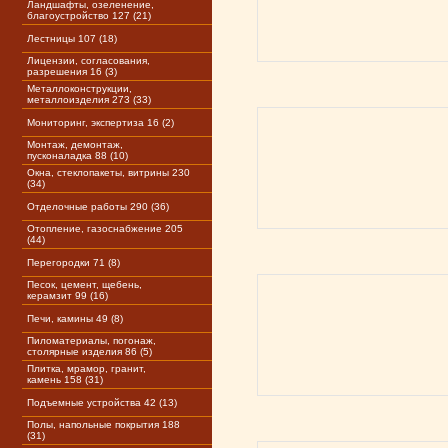
Ландшафты, озеленение,
благоустройство 127 (21)
Лестницы 107 (18)
Лицензии, согласования,
разрешения 16 (3)
Металлоконструкции,
металлоизделия 273 (33)
Мониторинг, экспертиза 16 (2)
Монтаж, демонтаж,
пусконаладка 88 (10)
Окна, стеклопакеты, витрины 230
(34)
Отделочные работы 290 (36)
Отопление, газоснабжение 205
(44)
Перегородки 71 (8)
Песок, цемент, щебень,
керамзит 99 (16)
Печи, камины 49 (8)
Пиломатериалы, погонаж,
столярные изделия 86 (5)
Плитка, мрамор, гранит,
камень 158 (31)
Подъемные устройства 42 (13)
Полы, напольные покрытия 188
(31)