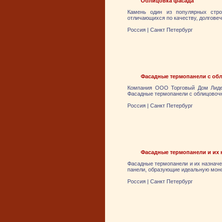
Облицовка фасада
Камень один из популярных стро
отличающихся по качеству, долговеч
Россия
|
Санкт Петербург
Фасадные термопанели с об
Компания ООО Торговый Дом Лидер
Фасадные термопанели с облицовочн
Россия
|
Санкт Петербург
Фасадные термопанели и их 
Фасадные термопанели и их назначе
панели, образующие идеальную мон
Россия
|
Санкт Петербург