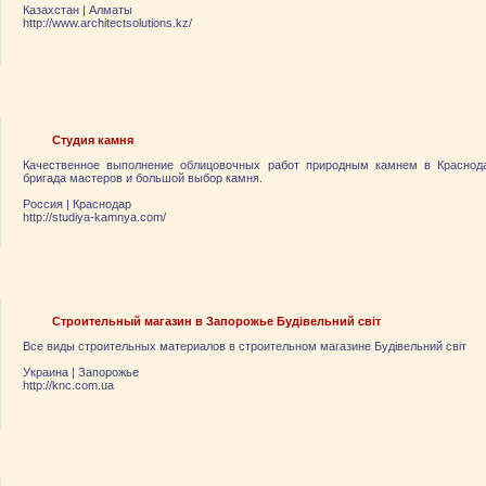
Казахстан
|
Алматы
http://www.architectsolutions.kz/
Студия камня
Качественное выполнение облицовочных работ природным камнем в Краснода
бригада мастеров и большой выбор камня.
Россия
|
Краснодар
http://studiya-kamnya.com/
Строительный магазин в Запорожье Будівельний світ
Все виды строительных материалов в строительном магазине Будівельний світ
Украина
|
Запорожье
http://knc.com.ua