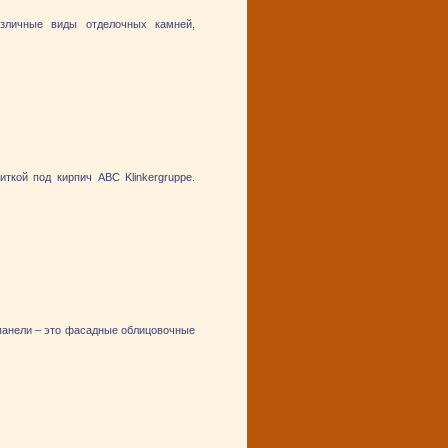
зличные виды отделочных камней,
кой под кирпич ABC Klinkergruppe.
панели – это фасадные облицовочные