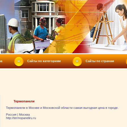
ла
Сайты по категориям
Сайты по странам
Термопанели
Термопанели в Москве и Московской области самая выгодная цена в городе.
Россия
|
Москва
http://termopaneliru.ru