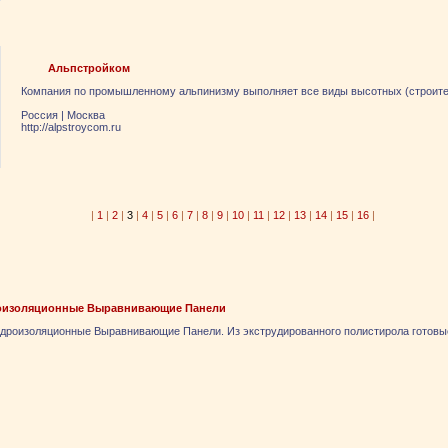
Альпстройком
Компания по промышленному альпинизму выполняет все виды высотных (строител
Россия
|
Москва
http://alpstroycom.ru
|
1
|
2
|
3
|
4
|
5
|
6
|
7
|
8
|
9
|
10
|
11
|
12
|
13
|
14
|
15
|
16
|
роизоляционные Выравнивающие Панели
дроизоляционные Выравнивающие Панели. Из экструдированного полистирола готовы