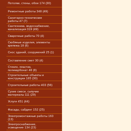
Потолки, стены, обои 174 (30)
Ремонтные работы 348 (49)
Санитарно-технические
работы 47 (7)
Сантехника, водоснабжение,
канализация 319 (49)
Сварочные работы 70 (4)
Скобяные изделия, элементы
крепежа 18 (6)
Снос зданий, сооружений 25 (1)
Составление смет 30 (4)
Стекло, пластик,
поликарбонат 48 (8)
Строительные объекты и
конструкции 165 (30)
Строительные работы 403 (56)
Сухие смеси, сыпучие
материалы 111 (29)
Услуги 451 (44)
Фасады, сайдинг 152 (25)
Электромонтажные работы 163
(13)
Электроснабжение,
освещение 134 (23)