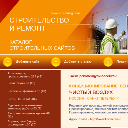
www.sr-catalog.com
СТРОИТЕЛЬСТВО
И РЕМОНТ
КАТАЛОГ
СТРОИТЕЛЬНЫХ САЙТОВ
Добавить сайт
Добавить статью
Прави
Архитектура,
Также рекомендуем посетить:
проектирование 224 (41)
Бани, сауны 96 (16)
КОНДИЦИОНИРОВАНИЕ, ВЕ
Бассейны, фонтаны 61 (13)
ЧИСТЫЙ ВОЗДУХ
РОССИЯ - САНКТ ПЕТЕРБУРГ
Бетон, ЖБИ 141 (86)
Буровые, изыскательные,
Решения для промышленной аспирации
земляные работы 53 (7)
Проектирование, монтаж систем аспир
Проектирование, монтаж систем пылеоч
Быстровозводимые здания 68
(11)
Адрес сайта -
http://www.konventia.ru
Ворота, шлагбаумы,
ограждения 120 (26)