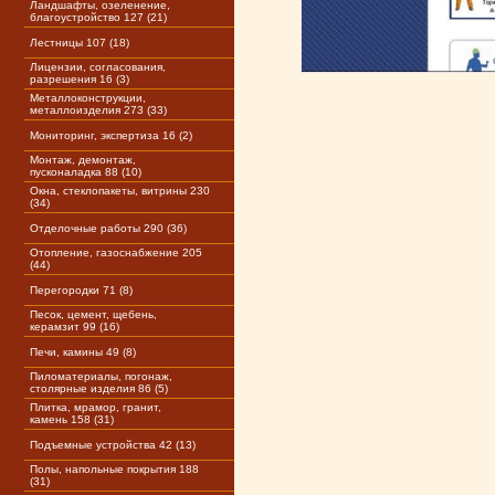
Ландшафты, озеленение,
благоустройство 127 (21)
Лестницы 107 (18)
Лицензии, согласования,
разрешения 16 (3)
Металлоконструкции,
металлоизделия 273 (33)
Мониторинг, экспертиза 16 (2)
Монтаж, демонтаж,
пусконаладка 88 (10)
Окна, стеклопакеты, витрины 230
(34)
Отделочные работы 290 (36)
Отопление, газоснабжение 205
(44)
Перегородки 71 (8)
Песок, цемент, щебень,
керамзит 99 (16)
Печи, камины 49 (8)
Пиломатериалы, погонаж,
столярные изделия 86 (5)
Плитка, мрамор, гранит,
камень 158 (31)
Подъемные устройства 42 (13)
Полы, напольные покрытия 188
(31)