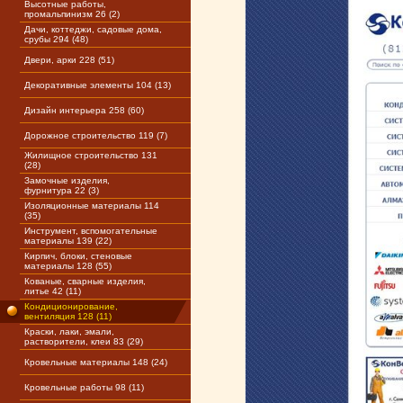
Высотные работы,
промальпинизм 26 (2)
Дачи, коттеджи, садовые дома,
срубы 294 (48)
Двери, арки 228 (51)
Декоративные элементы 104 (13)
Дизайн интерьера 258 (60)
Дорожное строительство 119 (7)
Жилищное строительство 131
(28)
Замочные изделия,
фурнитура 22 (3)
Изоляционные материалы 114
(35)
Инструмент, вспомогательные
материалы 139 (22)
Кирпич, блоки, стеновые
материалы 128 (55)
Кованые, сварные изделия,
литье 42 (11)
Кондиционирование,
вентиляция 128 (11)
Краски, лаки, эмали,
растворители, клеи 83 (29)
Кровельные материалы 148 (24)
Кровельные работы 98 (11)