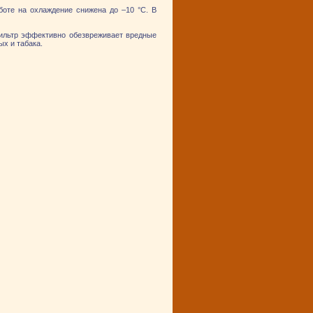
оте на охлаждение снижена до –10 °C. В
фильтр эффективно обезвреживает вредные
ых и табака.