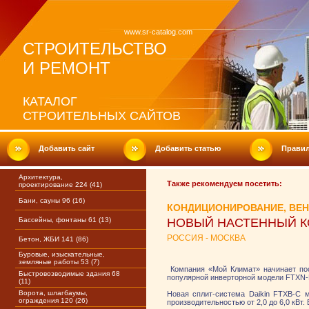
www.sr-catalog.com
СТРОИТЕЛЬСТВО
И РЕМОНТ
КАТАЛОГ
СТРОИТЕЛЬНЫХ САЙТОВ
Добавить сайт
Добавить статью
Прави
Архитектура,
Также рекомендуем посетить:
проектирование 224 (41)
Бани, сауны 96 (16)
КОНДИЦИОНИРОВАНИЕ, ВЕ
Бассейны, фонтаны 61 (13)
НОВЫЙ НАСТЕННЫЙ К
РОССИЯ - МОСКВА
Бетон, ЖБИ 141 (86)
Буровые, изыскательные,
земляные работы 53 (7)
Компания «Мой Климат» начинает пос
Быстровозводимые здания 68
популярной инверторной модели FTXN
(11)
Ворота, шлагбаумы,
Новая сплит-система Daikin FTXB-C 
ограждения 120 (26)
производительностью от 2,0 до 6,0 кВт