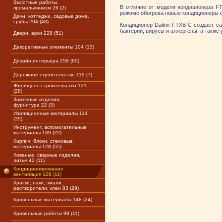
Высотные работы,
В отличие от модели кондиционера F
промальпинизм 26 (2)
режиме обогрева новые кондиционеры с
Дачи, коттеджи, садовые дома,
срубы 294 (48)
Кондиционер Daikin FTXB-C создает 
бактерии, вирусы и аллергены, а также
Двери, арки 228 (51)
Декоративные элементы 104 (13)
Дизайн интерьера 258 (60)
Дорожное строительство 119 (7)
Жилищное строительство 131
(28)
Замочные изделия,
фурнитура 22 (3)
Изоляционные материалы 114
(35)
Инструмент, вспомогательные
материалы 139 (22)
Кирпич, блоки, стеновые
материалы 128 (55)
Кованые, сварные изделия,
литье 42 (11)
Кондиционирование,
вентиляция 128 (11)
Краски, лаки, эмали,
растворители, клеи 83 (29)
Кровельные материалы 148 (24)
Кровельные работы 98 (11)