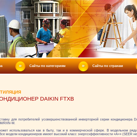
ла
Сайты по категориям
Сайты по странам
НТИЛЯЦИЯ
ОНДИЦИОНЕР DAIKIN FTXB
тавку для потребителей усовершенствованной инверторной серии кондиционера D
-M/RXN-M.
может использоваться как в быту, так и в коммерческой сфере. В модельном ряд
. Все модели кондиционеров имеют высокий класс энергоэффективности «А+» (SEER не 