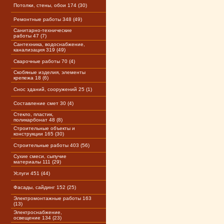
Потолки, стены, обои 174 (30)
Ремонтные работы 348 (49)
Санитарно-технические
работы 47 (7)
Сантехника, водоснабжение,
канализация 319 (49)
Сварочные работы 70 (4)
Скобяные изделия, элементы
крепежа 18 (6)
Снос зданий, сооружений 25 (1)
Составление смет 30 (4)
Стекло, пластик,
поликарбонат 48 (8)
Строительные объекты и
конструкции 165 (30)
Строительные работы 403 (56)
Сухие смеси, сыпучие
материалы 111 (29)
Услуги 451 (44)
Фасады, сайдинг 152 (25)
Электромонтажные работы 163
(13)
Электроснабжение,
освещение 134 (23)