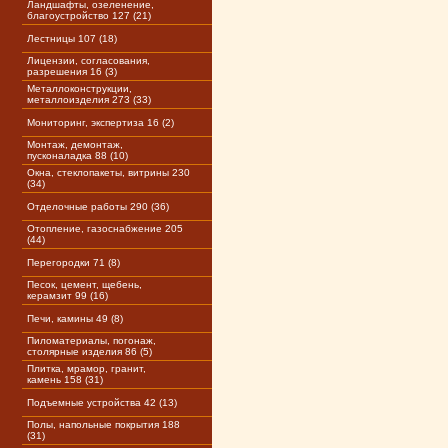
Ландшафты, озеленение,
благоустройство 127 (21)
Лестницы 107 (18)
Лицензии, согласования,
разрешения 16 (3)
Металлоконструкции,
металлоизделия 273 (33)
Мониторинг, экспертиза 16 (2)
Монтаж, демонтаж,
пусконаладка 88 (10)
Окна, стеклопакеты, витрины 230
(34)
Отделочные работы 290 (36)
Отопление, газоснабжение 205
(44)
Перегородки 71 (8)
Песок, цемент, щебень,
керамзит 99 (16)
Печи, камины 49 (8)
Пиломатериалы, погонаж,
столярные изделия 86 (5)
Плитка, мрамор, гранит,
камень 158 (31)
Подъемные устройства 42 (13)
Полы, напольные покрытия 188
(31)