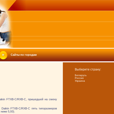
Сайты по городам
Выберите страну:
Беларусь
Россия
Украина
aikin FTXB-C/RXB-C, пришедшей на смену
у Daikin FTXB-C/RXB-C пять типоразмеров
ниже 5,93).