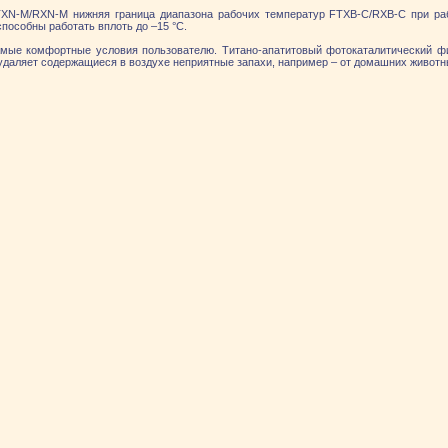
TXN-M/RXN-M нижняя граница диапазона рабочих температур FTXB-C/RXB-C при раб
пособны работать вплоть до –15 °C.
самые комфортные условия пользователю. Титано-апатитовый фотокаталитический 
 удаляет содержащиеся в воздухе неприятные запахи, например – от домашних животн