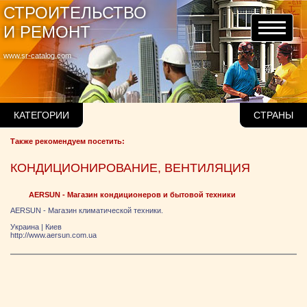
СТРОИТЕЛЬСТВО
И РЕМОНТ
www.sr-catalog.com
КАТЕГОРИИ
СТРАНЫ
Также рекомендуем посетить:
КОНДИЦИОНИРОВАНИЕ, ВЕНТИЛЯЦИЯ
AERSUN - Магазин кондиционеров и бытовой техники
AERSUN - Магазин климатической техники.
Украина
|
Киев
http://www.aersun.com.ua