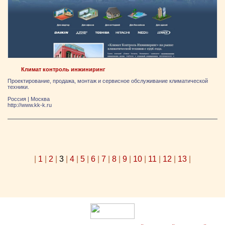
Климат контроль инжиниринг
Проектирование, продажа, монтаж и сервисное обслуживание климатической
техники.
Россия
|
Москва
http://www.kk-k.ru
|
1
|
2
|
3
|
4
|
5
|
6
|
7
|
8
|
9
|
10
|
11
|
12
|
13
|