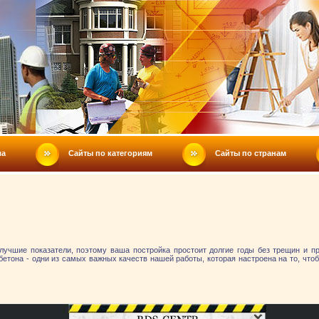
ла
Сайты по категориям
Сайты по странам
лучшие показатели, поэтому ваша постройка простоит долгие годы без трещин и пр
 бетона - одни из самых важных качеств нашей работы, которая настроена на то, чт