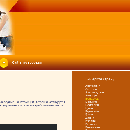
Сайты по городам
Выберите страну:
Австралия
Австрия
Азербайджан
Андорра
Беларусь
оседания конструкции. Строгие стандарты
Бельгия
Болгария
обы удовлетворить всем требованиям наших
Бутан
Германия
Грузия
Дания
Израиль
Испания
Казахстан