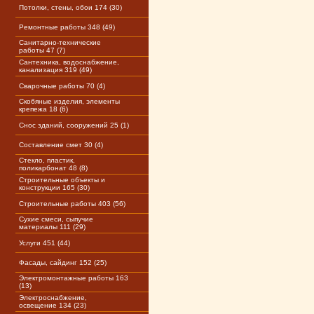
Потолки, стены, обои 174 (30)
Ремонтные работы 348 (49)
Санитарно-технические
работы 47 (7)
Сантехника, водоснабжение,
канализация 319 (49)
Сварочные работы 70 (4)
Скобяные изделия, элементы
крепежа 18 (6)
Снос зданий, сооружений 25 (1)
Составление смет 30 (4)
Стекло, пластик,
поликарбонат 48 (8)
Строительные объекты и
конструкции 165 (30)
Строительные работы 403 (56)
Сухие смеси, сыпучие
материалы 111 (29)
Услуги 451 (44)
Фасады, сайдинг 152 (25)
Электромонтажные работы 163
(13)
Электроснабжение,
освещение 134 (23)