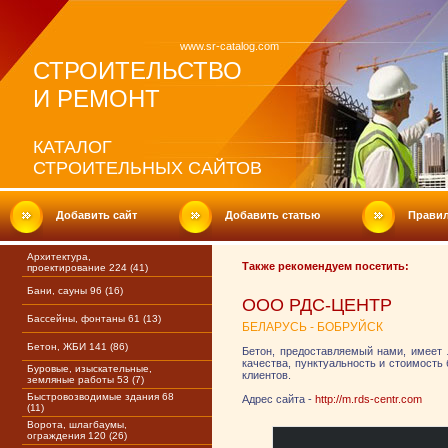
www.sr-catalog.com
СТРОИТЕЛЬСТВО
И РЕМОНТ
КАТАЛОГ
СТРОИТЕЛЬНЫХ САЙТОВ
Добавить сайт
Добавить статью
Прави
Архитектура,
Также рекомендуем посетить:
проектирование 224 (41)
Бани, сауны 96 (16)
ООО РДС-ЦЕНТР
Бассейны, фонтаны 61 (13)
БЕЛАРУСЬ - БОБРУЙСК
Бетон, ЖБИ 141 (86)
Бетон, предоставляемый нами, имеет 
качества, пунктуальность и стоимость
Буровые, изыскательные,
клиентов.
земляные работы 53 (7)
Быстровозводимые здания 68
Адрес сайта -
http://m.rds-centr.com
(11)
Ворота, шлагбаумы,
ограждения 120 (26)