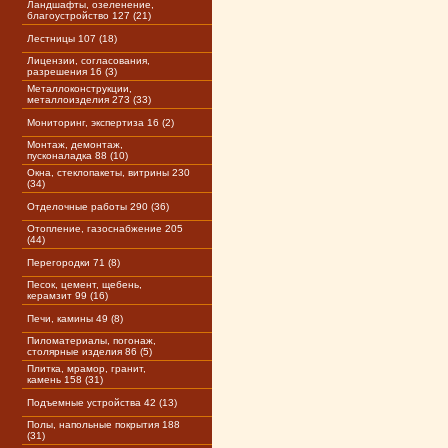
Ландшафты, озеленение,
благоустройство 127 (21)
Лестницы 107 (18)
Лицензии, согласования,
разрешения 16 (3)
Металлоконструкции,
металлоизделия 273 (33)
Мониторинг, экспертиза 16 (2)
Монтаж, демонтаж,
пусконаладка 88 (10)
Окна, стеклопакеты, витрины 230
(34)
Отделочные работы 290 (36)
Отопление, газоснабжение 205
(44)
Перегородки 71 (8)
Песок, цемент, щебень,
керамзит 99 (16)
Печи, камины 49 (8)
Пиломатериалы, погонаж,
столярные изделия 86 (5)
Плитка, мрамор, гранит,
камень 158 (31)
Подъемные устройства 42 (13)
Полы, напольные покрытия 188
(31)