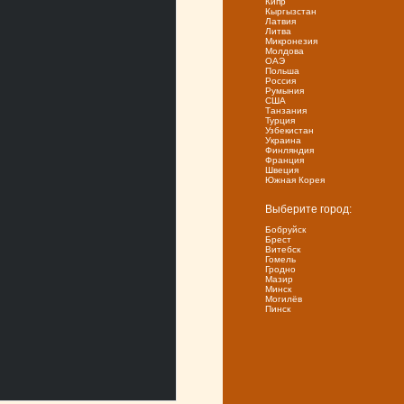
Кипр
Кыргызстан
Латвия
Литва
Микронезия
Молдова
ОАЭ
Польша
Россия
Румыния
США
Танзания
Турция
Узбекистан
Украина
Финляндия
Франция
Швеция
Южная Корея
Выберите город:
Бобруйск
Брест
Витебск
Гомель
Гродно
Мазир
Минск
Могилёв
Пинск