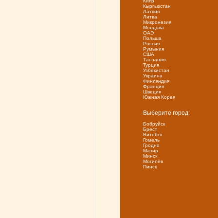
Кипр
Кыргызстан
Латвия
Литва
Микронезия
Молдова
ОАЭ
Польша
Россия
Румыния
США
Танзания
Турция
Узбекистан
Украина
Финляндия
Франция
Швеция
Южная Корея
Выберите город:
Бобруйск
Брест
Витебск
Гомель
Гродно
Мазир
Минск
Могилёв
Пинск