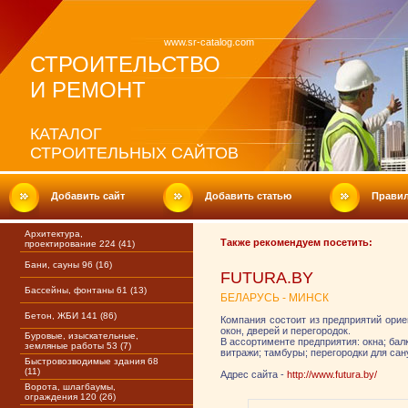
www.sr-catalog.com
СТРОИТЕЛЬСТВО
И РЕМОНТ
КАТАЛОГ
СТРОИТЕЛЬНЫХ САЙТОВ
Добавить сайт
Добавить статью
Прави
Архитектура,
Также рекомендуем посетить:
проектирование 224 (41)
Бани, сауны 96 (16)
FUTURA.BY
Бассейны, фонтаны 61 (13)
БЕЛАРУСЬ - МИНСК
Бетон, ЖБИ 141 (86)
Компания состоит из предприятий ори
окон, дверей и перегородок.
Буровые, изыскательные,
В ассортименте предприятия: окна; бал
земляные работы 53 (7)
витражи; тамбуры; перегородки для сан
Быстровозводимые здания 68
(11)
Адрес сайта -
http://www.futura.by/
Ворота, шлагбаумы,
ограждения 120 (26)