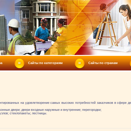
ла
Сайты по категориям
Сайты по странам
ентированных на удовлетворение самых высоких потребностей заказчиков в сфере д
конные двери; двери входные наружные и внутренние; перегородки;
узлов; стеклопакеты; лестницы.