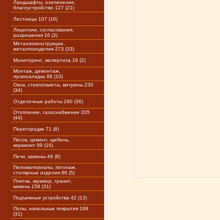
Ландшафты, озеленение,
благоустройство 127 (21)
Лестницы 107 (18)
Лицензии, согласования,
разрешения 16 (3)
Металлоконструкции,
металлоизделия 273 (33)
Мониторинг, экспертиза 16 (2)
Монтаж, демонтаж,
пусконаладка 88 (10)
Окна, стеклопакеты, витрины 230
(34)
Отделочные работы 290 (36)
Отопление, газоснабжение 205
(44)
Перегородки 71 (8)
Песок, цемент, щебень,
керамзит 99 (16)
Печи, камины 49 (8)
Пиломатериалы, погонаж,
столярные изделия 86 (5)
Плитка, мрамор, гранит,
камень 158 (31)
Подъемные устройства 42 (13)
Полы, напольные покрытия 188
(31)