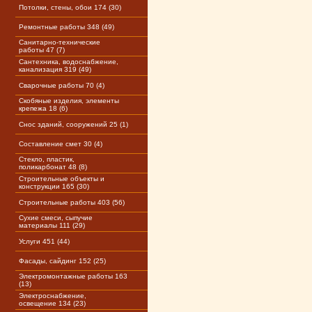
Потолки, стены, обои 174 (30)
Ремонтные работы 348 (49)
Санитарно-технические
работы 47 (7)
Сантехника, водоснабжение,
канализация 319 (49)
Сварочные работы 70 (4)
Скобяные изделия, элементы
крепежа 18 (6)
Снос зданий, сооружений 25 (1)
Составление смет 30 (4)
Стекло, пластик,
поликарбонат 48 (8)
Строительные объекты и
конструкции 165 (30)
Строительные работы 403 (56)
Сухие смеси, сыпучие
материалы 111 (29)
Услуги 451 (44)
Фасады, сайдинг 152 (25)
Электромонтажные работы 163
(13)
Электроснабжение,
освещение 134 (23)