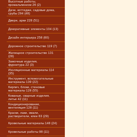
Высотные работы,
промальпинизм 26 (2)
Дачи, коттеджи, садовые дома,
срубы 294 (48)
Двери, арки 228 (51)
Декоративные элементы 104 (13)
Дизайн интерьера 258 (60)
Дорожное строительство 119 (7)
Жилищное строительство 131
(28)
Замочные изделия,
фурнитура 22 (3)
Изоляционные материалы 114
(35)
Инструмент, вспомогательные
материалы 139 (22)
Кирпич, блоки, стеновые
материалы 128 (55)
Кованые, сварные изделия,
литье 42 (11)
Кондиционирование,
вентиляция 128 (11)
Краски, лаки, эмали,
растворители, клеи 83 (29)
Кровельные материалы 148 (24)
Кровельные работы 98 (11)