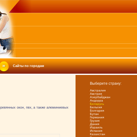
Сайты по городам
Выберите страну:
Австралия
Австрия
Азербайджан
Андорра
Беларусь
еревянных окон, пвх, а также алюминиевых
Бельгия
Болгария
Бутан
Германия
Грузия
Дания
Израиль
Испания
Казахстан