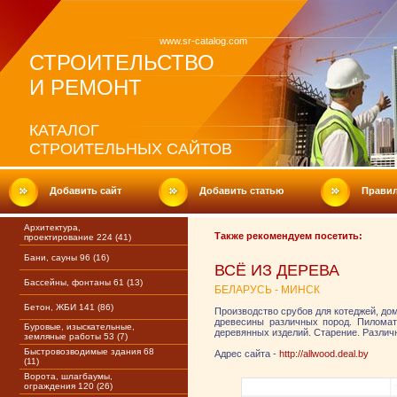
www.sr-catalog.com
СТРОИТЕЛЬСТВО
И РЕМОНТ
КАТАЛОГ
СТРОИТЕЛЬНЫХ САЙТОВ
Добавить сайт
Добавить статью
Прави
Архитектура,
Также рекомендуем посетить:
проектирование 224 (41)
Бани, сауны 96 (16)
ВСЁ ИЗ ДЕРЕВА
Бассейны, фонтаны 61 (13)
БЕЛАРУСЬ - МИНСК
Бетон, ЖБИ 141 (86)
Производство срубов для котеджей, дом
древесины различных пород. Пиломат
Буровые, изыскательные,
деревянных изделий. Старение. Различн
земляные работы 53 (7)
Быстровозводимые здания 68
Адрес сайта -
http://allwood.deal.by
(11)
Ворота, шлагбаумы,
ограждения 120 (26)