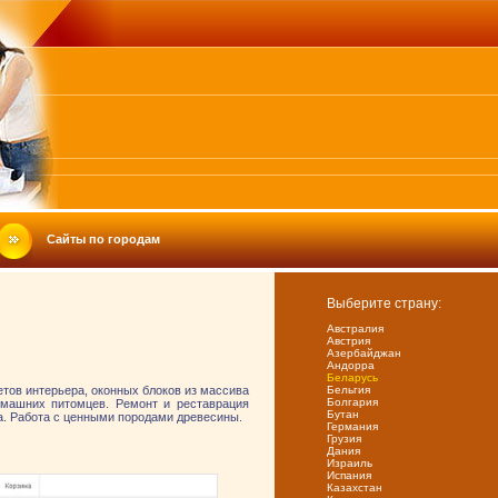
Сайты по городам
Выберите страну:
Австралия
Австрия
Азербайджан
Андорра
Беларусь
етов интерьера, оконных блоков из массива
Бельгия
Болгария
домашних питомцев. Ремонт и реставрация
Бутан
на. Работа с ценными породами древесины.
Германия
Грузия
Дания
Израиль
Испания
Казахстан