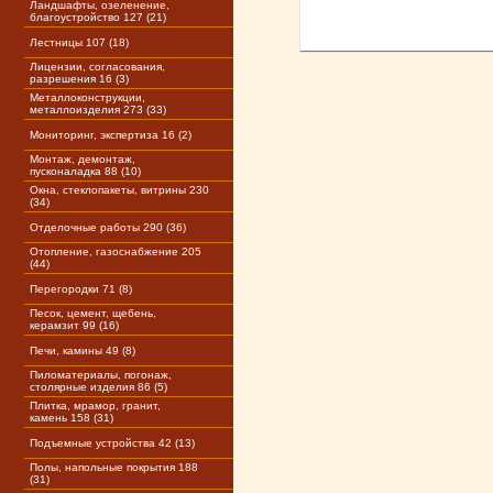
Ландшафты, озеленение,
благоустройство 127 (21)
Лестницы 107 (18)
Лицензии, согласования,
разрешения 16 (3)
Металлоконструкции,
металлоизделия 273 (33)
Мониторинг, экспертиза 16 (2)
Монтаж, демонтаж,
пусконаладка 88 (10)
Окна, стеклопакеты, витрины 230
(34)
Отделочные работы 290 (36)
Отопление, газоснабжение 205
(44)
Перегородки 71 (8)
Песок, цемент, щебень,
керамзит 99 (16)
Печи, камины 49 (8)
Пиломатериалы, погонаж,
столярные изделия 86 (5)
Плитка, мрамор, гранит,
камень 158 (31)
Подъемные устройства 42 (13)
Полы, напольные покрытия 188
(31)