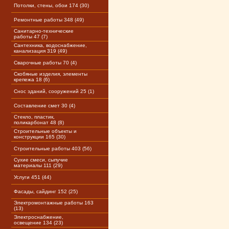
Потолки, стены, обои 174 (30)
Ремонтные работы 348 (49)
Санитарно-технические
работы 47 (7)
Сантехника, водоснабжение,
канализация 319 (49)
Сварочные работы 70 (4)
Скобяные изделия, элементы
крепежа 18 (6)
Снос зданий, сооружений 25 (1)
Составление смет 30 (4)
Стекло, пластик,
поликарбонат 48 (8)
Строительные объекты и
конструкции 165 (30)
Строительные работы 403 (56)
Сухие смеси, сыпучие
материалы 111 (29)
Услуги 451 (44)
Фасады, сайдинг 152 (25)
Электромонтажные работы 163
(13)
Электроснабжение,
освещение 134 (23)