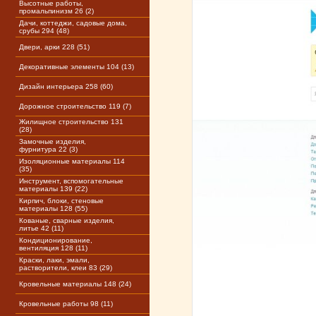
Высотные работы,
промальпинизм 26 (2)
Дачи, коттеджи, садовые дома,
срубы 294 (48)
Двери, арки 228 (51)
Декоративные элементы 104 (13)
Дизайн интерьера 258 (60)
Дорожное строительство 119 (7)
Жилищное строительство 131
(28)
Замочные изделия,
фурнитура 22 (3)
Изоляционные материалы 114
(35)
Инструмент, вспомогательные
материалы 139 (22)
Кирпич, блоки, стеновые
материалы 128 (55)
Кованые, сварные изделия,
литье 42 (11)
Кондиционирование,
вентиляция 128 (11)
Краски, лаки, эмали,
растворители, клеи 83 (29)
Кровельные материалы 148 (24)
Кровельные работы 98 (11)