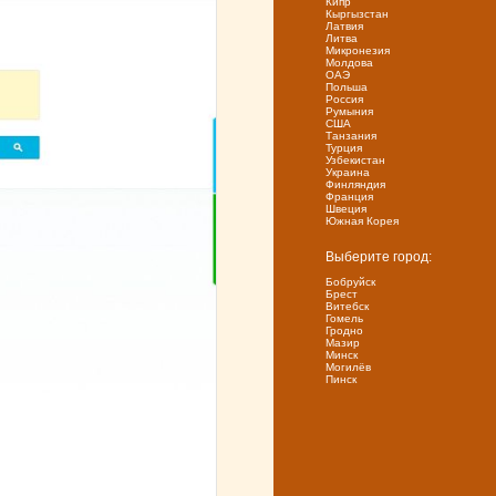
Кипр
Кыргызстан
Латвия
Литва
Микронезия
Молдова
ОАЭ
Польша
Россия
Румыния
США
Танзания
Турция
Узбекистан
Украина
Финляндия
Франция
Швеция
Южная Корея
Выберите город:
Бобруйск
Брест
Витебск
Гомель
Гродно
Мазир
Минск
Могилёв
Пинск