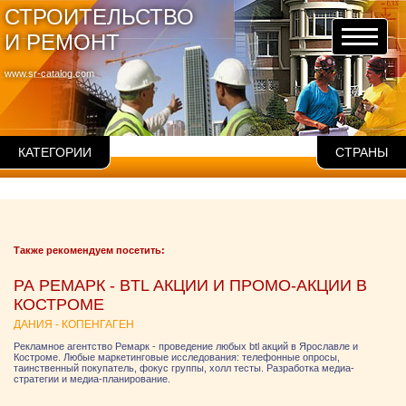
СТРОИТЕЛЬСТВО
И РЕМОНТ
www.sr-catalog.com
КАТЕГОРИИ
СТРАНЫ
Также рекомендуем посетить:
РА РЕМАРК - BTL АКЦИИ И ПРОМО-АКЦИИ В
КОСТРОМЕ
ДАНИЯ - КОПЕНГАГЕН
Рекламное агентство Ремарк - проведение любых btl акций в Ярославле и
Костроме. Любые маркетинговые исследования: телефонные опросы,
таинственный покупатель, фокус группы, холл тесты. Разработка медиа-
стратегии и медиа-планирование.