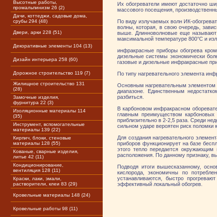
Высотные работы,
Их обогреватели имеют достаточно ш
промальпинизм 26 (2)
массового посещения, производственны
Дачи, коттеджи, садовые дома,
срубы 294 (48)
По виду излучаемых волн ИК-обогревате
волны, которая, в свою очередь, зави
Двери, арки 228 (51)
выше. Длинноволновые еще называют 
максимальной температуре 800°С и изл
Декоративные элементы 104 (13)
инфракрасные приборы обогрева кроме
дизельные системы экономически бол
Дизайн интерьера 258 (60)
газовые и дизельные инфракрасные при
Дорожное строительство 119 (7)
По типу нагревательного элемента инф
Жилищное строительство 131
Основным нагревательным элементом г
(28)
диапазоне. Единственным недостатко
разбиться.
Замочные изделия,
фурнитура 22 (3)
В карбоновом инфракрасном оборевател
Изоляционные материалы 114
главным преимуществом карбоновых И
(35)
приблизительно в 2-2,5 раза. Среди не
Инструмент, вспомогательные
сильном ударе вероятен риск поломки к
материалы 139 (22)
Для создания нагревательного элемент
Кирпич, блоки, стеновые
материалы 128 (55)
приборов функционирует на базе беспл
этого тепло передается окружающим 
Кованые, сварные изделия,
расположения. По данному признаку, в
литье 42 (11)
Кондиционирование,
Подводя итоги вышесказанному, осно
вентиляция 128 (11)
кислорода, экономичны по потребле
устанавливаются, быстро прогреваю
Краски, лаки, эмали,
растворители, клеи 83 (29)
эффективный локальный обогрев.
Кровельные материалы 148 (24)
Кровельные работы 98 (11)