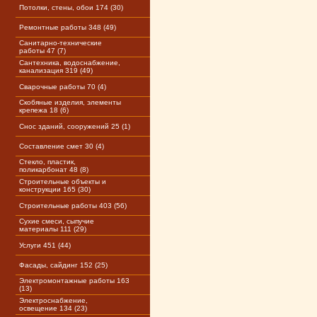
Потолки, стены, обои 174 (30)
Ремонтные работы 348 (49)
Санитарно-технические
работы 47 (7)
Сантехника, водоснабжение,
канализация 319 (49)
Сварочные работы 70 (4)
Скобяные изделия, элементы
крепежа 18 (6)
Снос зданий, сооружений 25 (1)
Составление смет 30 (4)
Стекло, пластик,
поликарбонат 48 (8)
Строительные объекты и
конструкции 165 (30)
Строительные работы 403 (56)
Сухие смеси, сыпучие
материалы 111 (29)
Услуги 451 (44)
Фасады, сайдинг 152 (25)
Электромонтажные работы 163
(13)
Электроснабжение,
освещение 134 (23)