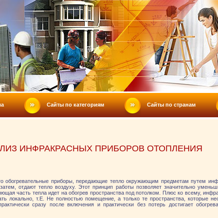
ла
Сайты по категориям
Сайты по странам
ЛИЗ ИНФРАКРАСНЫХ ПРИБОРОВ ОТОПЛЕНИЯ
о обогревательные приборы, передающие тепло окружающим предметам путем инф
 затем, отдают тепло воздуху. Этот принцип работы позволяет значительно умень
яющая часть тепла идет на обогрев пространства под потолком. Плюс ко всему, инфр
ть локально, т.Е. Не полностью помещение, а только те пространства, которые не
актически сразу после включения и практически без потерь достигает обогрев