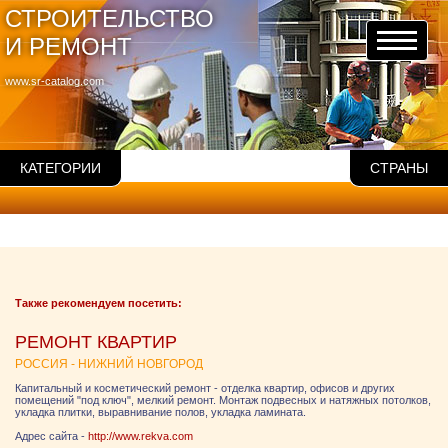
СТРОИТЕЛЬСТВО
И РЕМОНТ
www.sr-catalog.com
КАТЕГОРИИ
СТРАНЫ
Также рекомендуем посетить:
РЕМОНТ КВАРТИР
РОССИЯ - НИЖНИЙ НОВГОРОД
Капитальный и косметический ремонт - отделка квартир, офисов и других
помещений "под ключ", мелкий ремонт. Монтаж подвесных и натяжных потолков,
укладка плитки, выравнивание полов, укладка ламината.
Адрес сайта -
http://www.rekva.com