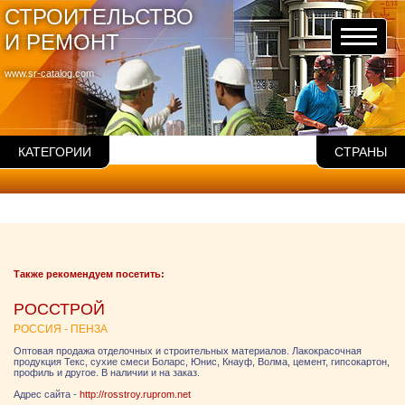
СТРОИТЕЛЬСТВО
И РЕМОНТ
www.sr-catalog.com
КАТЕГОРИИ
СТРАНЫ
Также рекомендуем посетить:
РОССТРОЙ
РОССИЯ - ПЕНЗА
Оптовая продажа отделочных и строительных материалов. Лакокрасочная
продукция Текс, сухие смеси Боларс, Юнис, Кнауф, Волма, цемент, гипсокартон,
профиль и другое. В наличии и на заказ.
Адрес сайта -
http://rosstroy.ruprom.net