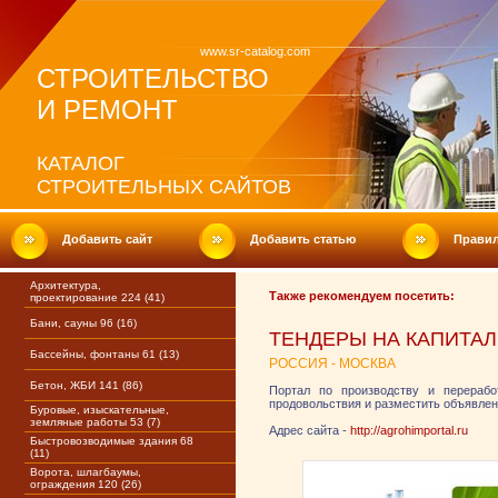
www.sr-catalog.com
СТРОИТЕЛЬСТВО
И РЕМОНТ
КАТАЛОГ
СТРОИТЕЛЬНЫХ САЙТОВ
Добавить сайт
Добавить статью
Прави
Архитектура,
Также рекомендуем посетить:
проектирование 224 (41)
Бани, сауны 96 (16)
ТЕНДЕРЫ НА КАПИТАЛ
Бассейны, фонтаны 61 (13)
РОССИЯ - МОСКВА
Бетон, ЖБИ 141 (86)
Портал по производству и перерабо
продовольствия и разместить объявлен
Буровые, изыскательные,
земляные работы 53 (7)
Адрес сайта -
http://agrohimportal.ru
Быстровозводимые здания 68
(11)
Ворота, шлагбаумы,
ограждения 120 (26)