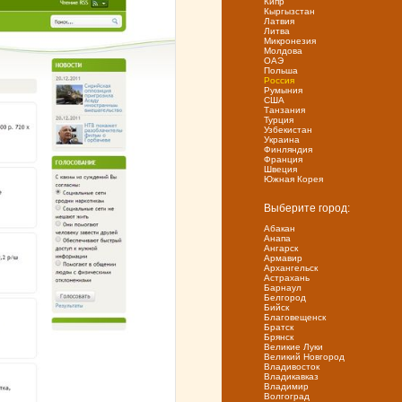
Кипр
Кыргызстан
Латвия
Литва
Микронезия
Молдова
ОАЭ
Польша
Россия
Румыния
США
Танзания
Турция
Узбекистан
Украина
Финляндия
Франция
Швеция
Южная Корея
Выберите город:
Абакан
Анапа
Ангарск
Армавир
Архангельск
Астрахань
Барнаул
Белгород
Бийск
Благовещенск
Братск
Брянск
Великие Луки
Великий Новгород
Владивосток
Владикавказ
Владимир
Волгоград