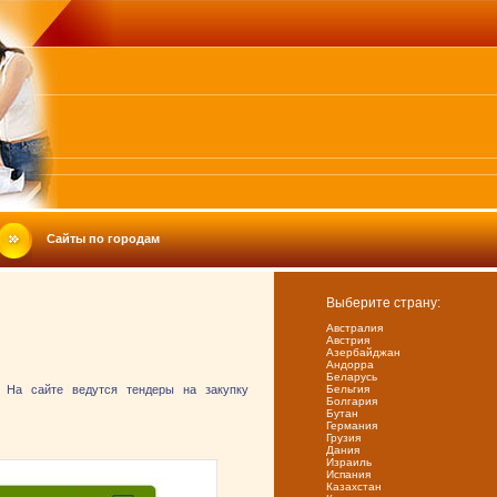
Сайты по городам
Выберите страну:
Австралия
Австрия
Азербайджан
Андорра
Беларусь
. На сайте ведутся тендеры на закупку
Бельгия
Болгария
Бутан
Германия
Грузия
Дания
Израиль
Испания
Казахстан