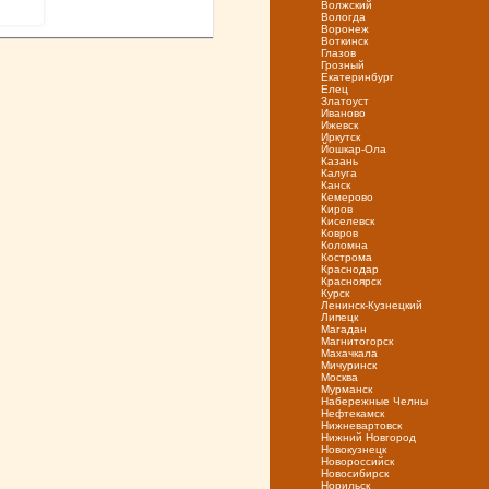
Волжский
Вологда
Воронеж
Воткинск
Глазов
Грозный
Екатеринбург
Елец
Златоуст
Иваново
Ижевск
Иркутск
Йошкар-Ола
Казань
Калуга
Канск
Кемерово
Киров
Киселевск
Ковров
Коломна
Кострома
Краснодар
Красноярск
Курск
Ленинск-Кузнецкий
Липецк
Магадан
Магнитогорск
Махачкала
Мичуринск
Москва
Мурманск
Набережные Челны
Нефтекамск
Нижневартовск
Нижний Новгород
Новокузнецк
Новороссийск
Новосибирск
Норильск