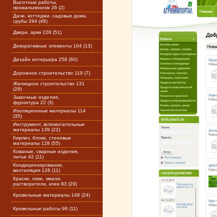
Высотные работы,
промальпинизм 26 (2)
Дачи, коттеджи, садовые дома,
срубы 294 (48)
Двери, арки 228 (51)
Декоративные элементы 104 (13)
Дизайн интерьера 258 (60)
Дорожное строительство 119 (7)
Жилищное строительство 131
(28)
Замочные изделия,
фурнитура 22 (3)
Изоляционные материалы 114
(35)
Инструмент, вспомогательные
материалы 139 (22)
Кирпич, блоки, стеновые
материалы 128 (55)
Кованые, сварные изделия,
литье 42 (11)
Кондиционирование,
вентиляция 128 (11)
Краски, лаки, эмали,
растворители, клеи 83 (29)
Кровельные материалы 148 (24)
Кровельные работы 98 (11)