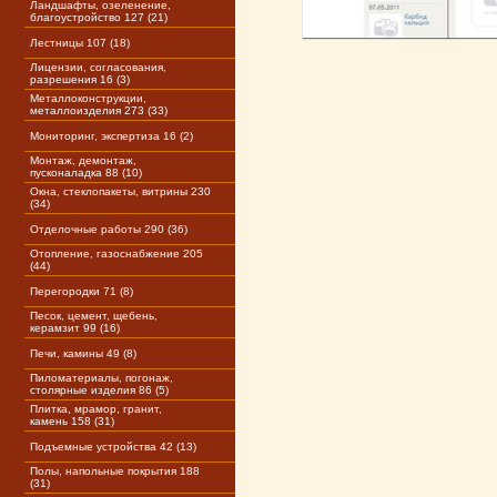
Ландшафты, озеленение,
благоустройство 127 (21)
Лестницы 107 (18)
Лицензии, согласования,
разрешения 16 (3)
Металлоконструкции,
металлоизделия 273 (33)
Мониторинг, экспертиза 16 (2)
Монтаж, демонтаж,
пусконаладка 88 (10)
Окна, стеклопакеты, витрины 230
(34)
Отделочные работы 290 (36)
Отопление, газоснабжение 205
(44)
Перегородки 71 (8)
Песок, цемент, щебень,
керамзит 99 (16)
Печи, камины 49 (8)
Пиломатериалы, погонаж,
столярные изделия 86 (5)
Плитка, мрамор, гранит,
камень 158 (31)
Подъемные устройства 42 (13)
Полы, напольные покрытия 188
(31)