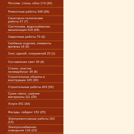
Потолки, стены, обои 174 (30)
Ремонтные работы 348 (49)
Санитарно-технические
работы 47 (7)
Сантехника, водоснабжение,
канализация 319 (49)
Сварочные работы 70 (4)
Скобяные изделия, элементы
крепежа 18 (6)
Снос зданий, сооружений 25 (1)
Составление смет 30 (4)
Стекло, пластик,
поликарбонат 48 (8)
Строительные объекты и
конструкции 165 (30)
Строительные работы 403 (56)
Сухие смеси, сыпучие
материалы 111 (29)
Услуги 451 (44)
Фасады, сайдинг 152 (25)
Электромонтажные работы 163
(13)
Электроснабжение,
освещение 134 (23)