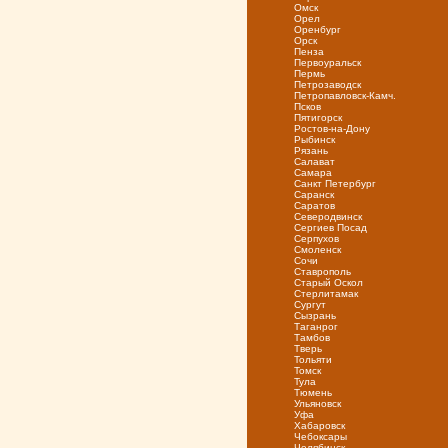
Омск
Орел
Оренбург
Орск
Пенза
Первоуральск
Пермь
Петрозаводск
Петропавловск-Камч.
Псков
Пятигорск
Ростов-на-Дону
Рыбинск
Рязань
Салават
Самара
Санкт Петербург
Саранск
Саратов
Северодвинск
Сергиев Посад
Серпухов
Смоленск
Сочи
Ставрополь
Старый Оскол
Стерлитамак
Сургут
Сызрань
Таганрог
Тамбов
Тверь
Тольяти
Томск
Тула
Тюмень
Ульяновск
Уфа
Хабаровск
Чебоксары
Челябинск