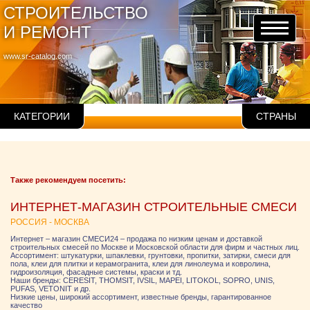
СТРОИТЕЛЬСТВО
И РЕМОНТ
www.sr-catalog.com
КАТЕГОРИИ
СТРАНЫ
Также рекомендуем посетить:
ИНТЕРНЕТ-МАГАЗИН СТРОИТЕЛЬНЫЕ СМЕСИ
РОССИЯ - МОСКВА
Интернет – магазин СМЕСИ24 – продажа по низким ценам и доставкой
строительных смесей по Москве и Московской области для фирм и частных лиц.
Ассортимент: штукатурки, шпаклевки, грунтовки, пропитки, затирки, смеси для
пола, клеи для плитки и керамогранита, клеи для линолеума и ковролина,
гидроизоляция, фасадные системы, краски и тд.
Наши бренды: CERESIT, THOMSIT, IVSIL, MAPEI, LITOKOL, SOPRO, UNIS,
PUFAS, VETONIT и др.
Низкие цены, широкий ассортимент, известные бренды, гарантированное
качество