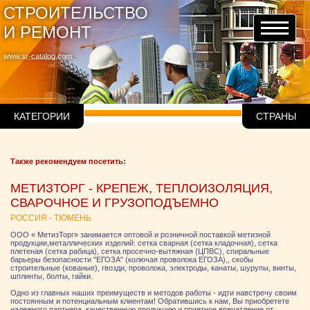
СТРОИТЕЛЬСТВО
И РЕМОНТ
www.sr-catalog.com
КАТЕГОРИИ
СТРАНЫ
Также рекомендуем посетить:
МЕТИЗТОРГ - КРЕПЕЖ, ТЕПЛОИЗОЛЯЦИЯ,
СВАРОЧНОЕ И ГРУЗОПОДЪЕМНО
РОССИЯ - ТЮМЕНЬ
ООО « МетизТорг» занимается оптовой и розничной поставкой метизной
продукции,металлических изделий: сетка сварная (сетка кладочная), сетка
плетеная (сетка рабица), сетка просечно-вытяжная (ЦПВС), спиральные
барьеры безопасности "ЕГОЗА" (колючая проволока ЕГОЗА),, скобы
строительные (кованые), гвозди, проволока, электроды, канаты, шурупы, винты,
шплинты, болты, гайки.
Одно из главных наших преимуществ и методов работы - идти навстречу своим
постоянным и потенциальным клиентам! Обратившись к нам, Вы приобретете
надежного партнера, качественную продукцию и приятное впечатление от