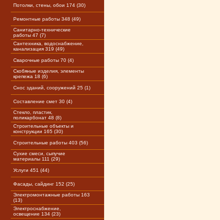
Потолки, стены, обои 174 (30)
Ремонтные работы 348 (49)
Санитарно-технические
работы 47 (7)
Сантехника, водоснабжение,
канализация 319 (49)
Сварочные работы 70 (4)
Скобяные изделия, элементы
крепежа 18 (6)
Снос зданий, сооружений 25 (1)
Составление смет 30 (4)
Стекло, пластик,
поликарбонат 48 (8)
Строительные объекты и
конструкции 165 (30)
Строительные работы 403 (56)
Сухие смеси, сыпучие
материалы 111 (29)
Услуги 451 (44)
Фасады, сайдинг 152 (25)
Электромонтажные работы 163
(13)
Электроснабжение,
освещение 134 (23)