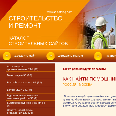
www.sr-catalog.com
СТРОИТЕЛЬСТВО
И РЕМОНТ
КАТАЛОГ
СТРОИТЕЛЬНЫХ САЙТОВ
Добавить сайт
Добавить статью
Прави
Архитектура,
Также рекомендуем посетить:
проектирование 224 (41)
Бани, сауны 96 (16)
КАК НАЙТИ ПОМОЩНИК
Бассейны, фонтаны 61 (13)
РОССИЯ - МОСКВА
Бетон, ЖБИ 141 (86)
Буровые, изыскательные,
В жизни каждой домохозяйки наступа
земляные работы 53 (7)
туалете. Что в таких случаях делает 
мастера из жэка или воспользоваться ус
Быстровозводимые здания 68
(11)
В случае с обращением к соседу, домо
Ворота, шлагбаумы,
ограждения 120 (26)