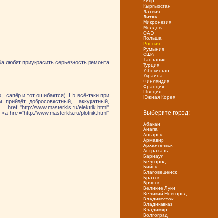
Кипр
Кыргызстан
Латвия
Литва
Микронезия
Молдова
ОАЭ
Польша
Россия
Румыния
США
Танзания
а любят приукрасить серьезность ремонта
Турция
Узбекистан
Украина
Финляндия
Франция
Швеция
, сапёр и тот ошибается). Но всё-таки при
Южная Корея
Вам прийдёт добросовестный, аккуратный,
/www.masterkls.ru/elektrik.html"
Выберите город:
a href="http://www.masterkls.ru/plotnik.html"
Абакан
Анапа
Ангарск
Армавир
Архангельск
Астрахань
Барнаул
Белгород
Бийск
Благовещенск
Братск
Брянск
Великие Луки
Великий Новгород
Владивосток
Владикавказ
Владимир
Волгоград