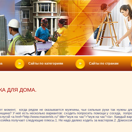
ла
Сайты по категориям
Сайты по странам
А ДЛЯ ДОМА.
ет момент, когда рядом не оказывается мужчины, чьи сильные руки так нужны дл
женщина? У неё есть несколько вариантов: сходить попросить помощи у соседа, попр
лугой <a href="http://www.masterkls.ru" title="муж на час">"муж на час"</a>. Каждый в
хозяйка получает следующие плюсы.1. Не надо далеко ходить за мастером.2. Домохозя