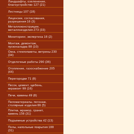
Ландшафты, озеленение,
благоустройство 127 (21)
Лестницы 107 (18)
Лицензии, согласования,
разрешения 16 (3)
Металлоконструкции,
металлоизделия 273 (33)
Мониторинг, экспертиза 16 (2)
Монтаж, демонтаж,
пусконаладка 88 (10)
Окна, стеклопакеты, витрины 230
(34)
Отделочные работы 290 (36)
Отопление, газоснабжение 205
(44)
Перегородки 71 (8)
Песок, цемент, щебень,
керамзит 99 (16)
Печи, камины 49 (8)
Пиломатериалы, погонаж,
столярные изделия 86 (5)
Плитка, мрамор, гранит,
камень 158 (31)
Подъемные устройства 42 (13)
Полы, напольные покрытия 188
(31)