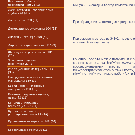
Высотные работы,
промальпинизм 26 (2)
Минусы:1.Сосед не всегда компетентен
Дачи, коттеджи, садовые дома,
срубы 294 (48)
Двери, арки 228 (51)
При обращении за помощью к родственн
Декоративные элементы 104 (13)
Дизайн интерьера 258 (60)
При вызове мастера из ЖЭКа, можно с
и набить большую цену.
Дорожное строительство 119 (7)
Жилищное строительство 131
(28)
Конечно, все это можно получить и с в
Замочные изделия,
вызове мастера <a href="http://www.
фурнитура 22 (3)
профессиональный мастер, кото
Изоляционные материалы 114
title="электрик">электромонтажных</a>, <
(35)
title="плотник">плотницкие работ</a>,
Инструмент, вспомогательные
материалы 139 (22)
Кирпич, блоки, стеновые
материалы 128 (55)
Кованые, сварные изделия,
литье 42 (11)
Кондиционирование,
вентиляция 128 (11)
Краски, лаки, эмали,
растворители, клеи 83 (29)
Кровельные материалы 148 (24)
Кровельные работы 98 (11)