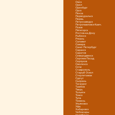
Омск
Орел
Оренбург
Орск
Пенза
Первоуральск
Пермь
Петрозаводск
Петропавловск-Камч.
Псков
Пятигорск
Ростов-на-Дону
Рыбинск
Рязань
Салават
Самара
Санкт Петербург
Саранск
Саратов
Северодвинск
Сергиев Посад
Серпухов
Смоленск
Сочи
Ставрополь
Старый Оскол
Стерлитамак
Сургут
Сызрань
Таганрог
Тамбов
Тверь
Тольяти
Томск
Тула
Тюмень
Ульяновск
Уфа
Хабаровск
Чебоксары
Челябинск