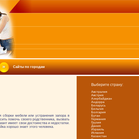
Сайты по городам
Выберите страну:
Австралия
Австрия
Азербайджан
Андорра
Беларусь
Бельгия
Болгария
я сборки мебели или устранения запора в
Бутан
осить помочь своего родственника, вызвать
Германия
Грузия
ариант имеет свои достоинства и недостатки.
Дания
йка хорошо знает этого человека.
Израиль
Испания
Казахстан