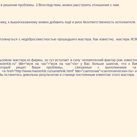
 в решении проблемы. 2.Впоследствии, можно расстроить отношения с ним.
ику, к вышесказанному можно добавить ещё и риск безответственность исполнителя.
толкнуться с недобросовестностью прошедшего мастера. Как известно, мастера ЖЭК
ызовом мастера из фирмы, но тут вступает в силу человеческий фактор (как известно
masterkls.ru" title="муж на час">"муж на час"</a> у Вас больше шансов, что к 
рый решит Ваши проблемы, связанные с выполнением <a href="http:/
a href="http://www.masterkls.ru/santehnik.html" title="сантехник">сантехнических</a> и <
 и Вы останетесь довольны результатом и станице постоянным клиентом этого мастера.