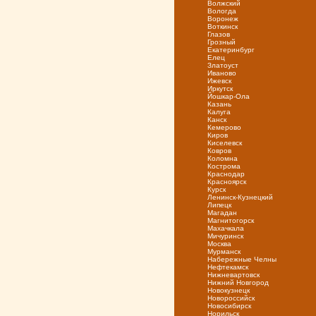
Волжский
Вологда
Воронеж
Воткинск
Глазов
Грозный
Екатеринбург
Елец
Златоуст
Иваново
Ижевск
Иркутск
Йошкар-Ола
Казань
Калуга
Канск
Кемерово
Киров
Киселевск
Ковров
Коломна
Кострома
Краснодар
Красноярск
Курск
Ленинск-Кузнецкий
Липецк
Магадан
Магнитогорск
Махачкала
Мичуринск
Москва
Мурманск
Набережные Челны
Нефтекамск
Нижневартовск
Нижний Новгород
Новокузнецк
Новороссийск
Новосибирск
Норильск