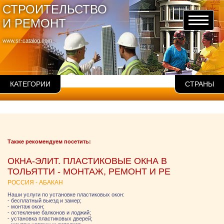
СТРОИТЕЛЬСТВО
И РЕМОНТ
www.sr-catalog.com
КАТЕГОРИИ
СТРАНЫ
Также рекомендуем посетить:
ОКНА-ЭЛИТ. ПЛАСТИКОВЫЕ ОКНА В
ТОЛЬЯТТИ - МОНТАЖ, РЕМОНТ И РЕ
РОССИЯ - АБАКАН
Наши услуги по установке пластиковых окон:
- бесплатный выезд и замер;
- монтаж окон;
- остекление балконов и лоджий;
- установка пластиковых дверей;