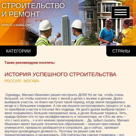
СТРОИТЕЛЬСТВО
И РЕМОНТ
www.sr-catalog.com
КАТЕГОРИИ
СТРАНЫ
Также рекомендуем посетить:
ИСТОРИЯ УСПЕШНОГО СТРОИТЕЛЬСТВА
РОССИЯ - МОСКВА
Однажды, Михаил Иванович решил построить ДОМ! Но не так, чтобы очень
большой, но чтобы хватило и ему с женой и дочке с мужем и детьми. Долго
выбирали участок, но благо наступил такой период, когда земля продавалась
везде и с большими скидками. А так как решили контролировать процесс от и до,
то приобрели участок в поселке без подряда. Не долго думая выбрали проект –
жене понравились большие панорамные окна, а дочке большая терраса. Зять,
правда бубнил что-то про неэффективность и теплопотери, но «Это же зять –
что с него взять…» и его мнение проигнорировали… Да, забыл сказать, Михаил
Иванович имеет высшее техническое образование – окончил престижный
университет, прекрасно разбирается в сопромате, да и сейчас, занимает
крупную руководящую должность. Поэтому он решил сам все
проконтролировать и организовать. Обстоятельства удачно сложились – его