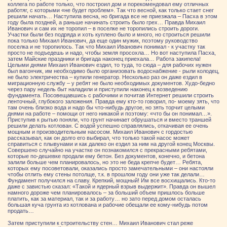
коллега по работе только, что построил дом и порекомендовал ему отличных
работяг, с которыми «не будет проблем». Так что весной, как только стает снег
решили начать… Наступила весна, но бригада все не приезжала – Пасха в этом
году была поздней, а раньше начинать строить было грех… Правда Михаил
Иванович и сам их не торопил – в поселке не торопились строить дороги.
Участки были без подряда и хоть куплено было и много, но строиться решили
пока только Михаил Иванович, да еще один мужик, поэтому руководство
поселка и не торопилось. Так что Михаил Иванович понимал - к участку так
просто не подъедешь и надо, чтобы земля просохла… Но вот наступила Пасха,
затем Майские праздники и бригада наконец приехала… Работа закипела!
Целыми днями Михаил Иванович ездил, то туда, то сюда – для рабочих нужен
был вагончик, им необходимо было организовать водоснабжение - рыли колодец,
не было электричества – купили генератор. Несколько раз он даже ездил в
миграционную службу – у ребят не было необходимых документов. Худо-бедно
через пару недель быт наладили и приступили наконец к возведению
фундамента. Посовещавшись с рабочими и почитав Интернет решили строить
ленточный, глубокого заложения. Правда ему кто-то говорил, по- моему зять, что
там очень близко вода и надо бы что-нибудь другое, но зять торчит целыми
днями на работе – помощи от него никакой и поэтому: «что бы он понимал…».
Приступив к рытью поняли, что грунт начинает обрушаться и вместо траншей
решили делать котлован. С водой успешно справлялись, откачивая ее очень
мощным и производительным насосом. Михаил Иванович с гордостью
рассказывал, как он долго его выбирал, что только такой насос может
справиться с плывунами и как далеко он ездил за ним на другой конец Москвы.
Совершено случайно на участке он познакомился с прекрасными ребятами,
которые по-дешевке продали ему бетон. Без документов, конечно, и бетона
залили больше чем планировалось, но это не беда крепче будет… Ребята,
которых ему посоветовали, оказались просто замечательными – они настояли
чтобы отлить ему стены потолще, т.к. в прошлом году они уже так делали…
Фундамент получился на славу. Крепкий, мощный! Им все восхищались. Кто-то
даже с завистью сказал: «Такой и ядерный взрыв выдержит». Правда он вышел
намного дороже чем планировалось – за больший объем пришлось больше
платить, как за материал, так и за работу… но зато перед домом осталась
большая куча грунта из котлована и рабочие обещали ее кому-нибудь потом
продать…
Затем приступили к строительству стен… Михаил Иванович стал реже