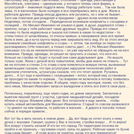
сантехнику ему делают сантехники, отопление – бригада, работающая в
Мособлгазе, электрику – однокурсник, у которого теперь своя фирма, а
штукатуркой – знакомые подруги жены. Народу работало тьма… Так как была
зима, то в вагончиках было холодно и все перебрались жить в дом. Жили и
работали дружно. Правда иногда дрались или ругались, но с кем не бывает…
Зато как отмечали дни рождения и праздники – дружно всем коллективом.
Неделями, потом отходили… Периодически возникали конфликты с соседями и
полицией… Но Михаил Иванович не унывал и даже, в душе, радовался этому –
приятно, когда у тебя работают такие дружные трудяги. Правда его семья
почему-то была недовольна и тыкала постоянно в какие-то недостатки – то
стены плохо от шпаклёваны, то откосы кривые, а панорамное окно все время
было в инее, да и куча грунта перед ним закрывала весь вид. Из-за этого иногда
возникали семейные конфликты и ссоры – с зятем, так вообще он перестал
разговаривать («Не помогает, а только советы дает…».) Но Михаил Иванович
списывал это на их некомпетентность – он уже научился не обращать ни на кого
внимание. Правда, однажды, он решил их проучить и сказал, что ноги его
больше на стройке не будет и пускай они сами доделывают дом… Но вышло
только хуже. Жена с дочкой всех повыгоняли, якобы дом иначе не отмыть… Тут
же на потолке и стенах 2-го этажа стали появляться мокрые пятна, вызванные
кровельщики сказали, что при штукатурке нарушили технологию работ и
замочили утеплитель, штукатуры сказали, что это течет кровля. Ругались
долго… А тут еще и проблема с газовщиками – котел, который ему установили
не проходил по каким-то нормам... Газ вовремя не включили и потому появились
проблемы с качеством отделки. В общем, через пару месяцев, поняв, что без
него никак, Михаил Иванович запасся валидолом и опять все взял в свои руки…
Потихоньку, помаленьку, еще через годик, но домик закончили. Заплатили и
вывезли лишний грунт с участка, сделали ландшафтный дизайн, посадили
яблони и груши. Вложили уйму денег. Все потратили и еще заняли… чтобы
купить новый автомобиль для Михаил Ивановича. Старый то совсем развалился
– то цемент на нем привези, то рабочих в магазин… А дороги в поселке только
сейчас в порядок привели…
Вот тут бы и жить начать в новом доме… Да, вот беда не хочет ехать к нему
дочка с внуками. Говорит, шумно у Вас в поселке, стройки вокруг… И то верно!
Все вокруг строить начали! И кто во что горазд. По территории поселка не
пройти и не проехать – грузовики снуют, грязь по дороге. Рабочие какие-то бухие
туда-сюда бродят… И хуже всего не понятно, когда это все прекратится!