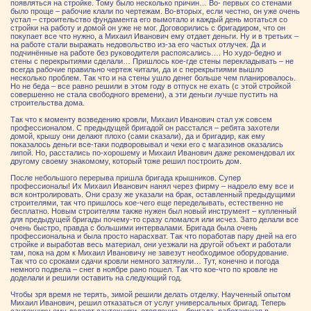
появляться на стройке. Тому было несколько причин… Во- первых со стенами
было проще – рабочие клали по чертежам. Во-вторых, если честно, он уже очень
устал – строительство фундамента его вымотало и каждый день мотаться со
стройки на работу и домой он уже не мог. Договорились с бригадиром, что он
покупает все что нужно, а Михаил Иванович ему отдает деньги. Ну и в третьих –
на работе стали выражать недовольство из-за его частых отлучек. Да и
подчинённые на работе без руководителя распоясались…. Но худо-бедно и
стены с перекрытиями сделали… Пришлось кое-где стены перекладывать – не
всегда рабочие правильно чертеж читали, да и с перекрытиями вышло
несколько проблем. Так что и на стены ушло денег больше чем планировалось.
Но не беда – все равно решили в этом году в отпуск не ехать (с этой стройкой
совершенно не стала свободного времени), а эти деньги лучше пустить на
строительства дома.
Так что к моменту возведению кровли, Михаил Иванович стал уж совсем
профессионалом. С предыдущей бригадой он расстался – ребята захотели
домой, крышу они делают плохо (сами сказали), да и бригадир, как ему
показалось деньги все-таки подворовывал и чеки его с магазинов оказались
липой. Но, расстались по-хорошему и Михаил Иванович даже рекомендовал их
другому своему знакомому, который тоже решил построить дом.
После небольшого перерыва пришла бригада крышников. Супер
профессионалы! Их Михаил Иванович нанял через фирму – надоело ему все и
вся контролировать. Они сразу же указали на брак, оставленный предыдущими
строителями, так что пришлось кое-чего еще переделывать, естественно не
бесплатно. Новым строителям также нужен был новый инструмент – купленный
для предыдущей бригады почему-то сразу сломался или исчез. Зато делали все
очень быстро, правда с большими интервалами. Бригада была очень
профессиональна и была просто нарасхват. Так что поработав пару дней на его
стройке и выработав весь материал, они уезжали на другой объект и работали
там, пока на дом к Михаил Ивановичу не завезут необходимое оборудование.
Так что со сроками сдачи кровли немного затянули… Тут, конечно и погода
немного подвела – снег в ноябре рано пошел. Так что кое-что по кровле не
доделали и решили оставить на следующий год.
Чтобы зря время не терять, зимой решили делать отделку. Наученный опытом
Михаил Иванович, решил отказаться от услуг универсальных бригад. Теперь