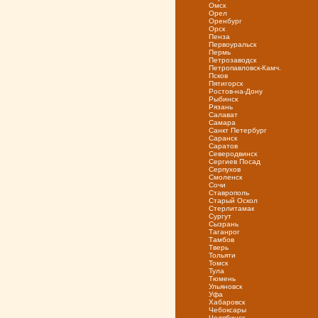
Омск
Орел
Оренбург
Орск
Пенза
Первоуральск
Пермь
Петрозаводск
Петропавловск-Камч.
Псков
Пятигорск
Ростов-на-Дону
Рыбинск
Рязань
Салават
Самара
Санкт Петербург
Саранск
Саратов
Северодвинск
Сергиев Посад
Серпухов
Смоленск
Сочи
Ставрополь
Старый Оскол
Стерлитамак
Сургут
Сызрань
Таганрог
Тамбов
Тверь
Тольяти
Томск
Тула
Тюмень
Ульяновск
Уфа
Хабаровск
Чебоксары
Челябинск