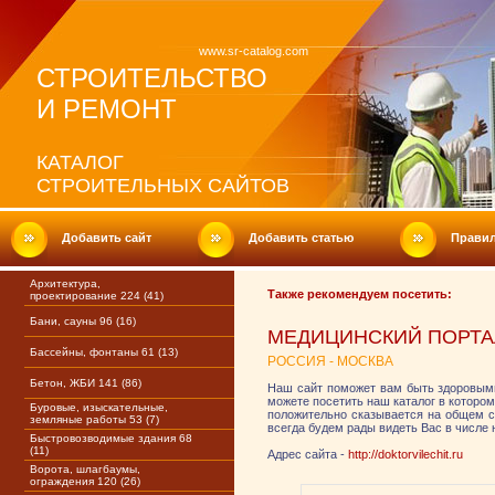
www.sr-catalog.com
СТРОИТЕЛЬСТВО
И РЕМОНТ
КАТАЛОГ
СТРОИТЕЛЬНЫХ САЙТОВ
Добавить сайт
Добавить статью
Прави
Архитектура,
Также рекомендуем посетить:
проектирование 224 (41)
Бани, сауны 96 (16)
МЕДИЦИНСКИЙ ПОРТА
Бассейны, фонтаны 61 (13)
РОССИЯ - МОСКВА
Бетон, ЖБИ 141 (86)
Наш сайт поможет вам быть здоровым
можете посетить наш каталог в которо
Буровые, изыскательные,
положительно сказывается на общем со
земляные работы 53 (7)
всегда будем рады видеть Вас в числе 
Быстровозводимые здания 68
(11)
Адрес сайта -
http://doktorvilechit.ru
Ворота, шлагбаумы,
ограждения 120 (26)