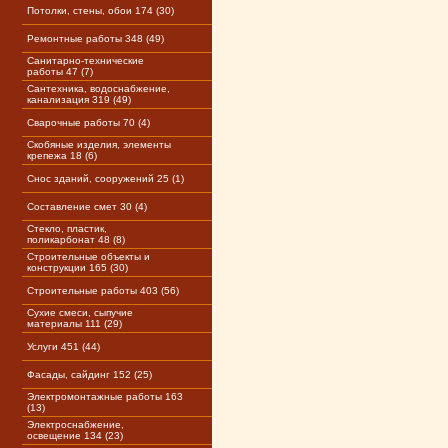
Потолки, стены, обои 174 (30)
Ремонтные работы 348 (49)
Санитарно-технические
работы 47 (7)
Сантехника, водоснабжение,
канализация 319 (49)
Сварочные работы 70 (4)
Скобяные изделия, элементы
крепежа 18 (6)
Снос зданий, сооружений 25 (1)
Составление смет 30 (4)
Стекло, пластик,
поликарбонат 48 (8)
Строительные объекты и
конструкции 165 (30)
Строительные работы 403 (56)
Сухие смеси, сыпучие
материалы 111 (29)
Услуги 451 (44)
Фасады, сайдинг 152 (25)
Электромонтажные работы 163
(13)
Электроснабжение,
освещение 134 (23)