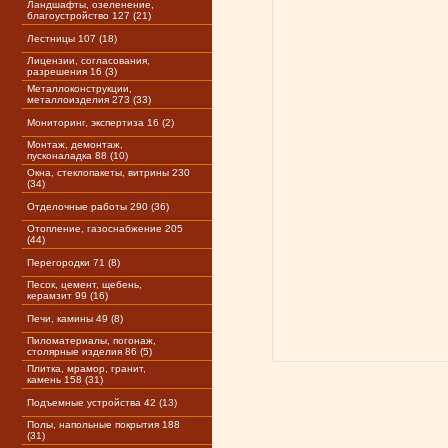
Ландшафты, озеленение,
благоустройство 127 (21)
Лестницы 107 (18)
Лицензии, согласования,
разрешения 16 (3)
Металлоконструкции,
металлоизделия 273 (33)
Мониторинг, экспертиза 16 (2)
Монтаж, демонтаж,
пусконаладка 88 (10)
Окна, стеклопакеты, витрины 230
(34)
Отделочные работы 290 (36)
Отопление, газоснабжение 205
(44)
Перегородки 71 (8)
Песок, цемент, щебень,
керамзит 99 (16)
Печи, камины 49 (8)
Пиломатериалы, погонаж,
столярные изделия 86 (5)
Плитка, мрамор, гранит,
камень 158 (31)
Подъемные устройства 42 (13)
Полы, напольные покрытия 188
(31)