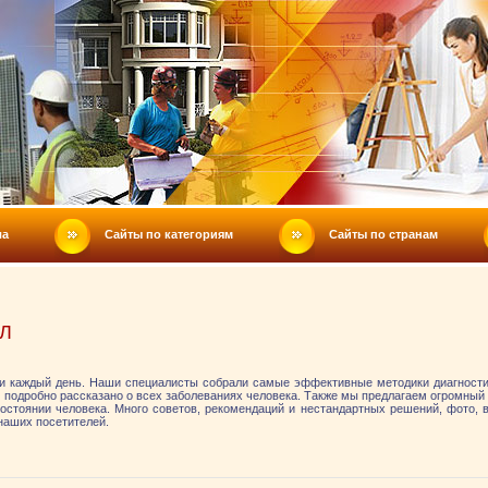
ла
Сайты по категориям
Сайты по странам
Л
и каждый день. Наши специалисты собрали самые эффективные методики диагности
м подробно рассказано о всех заболеваниях человека. Также мы предлагаем огромный
стоянии человека. Много советов, рекомендаций и нестандартных решений, фото, в
наших посетителей.