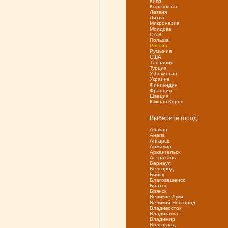
Кипр
Кыргызстан
Латвия
Литва
Микронезия
Молдова
ОАЭ
Польша
Россия
Румыния
США
Танзания
Турция
Узбекистан
Украина
Финляндия
Франция
Швеция
Южная Корея
Выберите город:
Абакан
Анапа
Ангарск
Армавир
Архангельск
Астрахань
Барнаул
Белгород
Бийск
Благовещенск
Братск
Брянск
Великие Луки
Великий Новгород
Владивосток
Владикавказ
Владимир
Волгоград