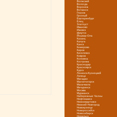
Волжский
Вологда
Воронеж
Воткинск
Глазов
Грозный
Екатеринбург
Елец
Златоуст
Иваново
Ижевск
Иркутск
Йошкар-Ола
Казань
Калуга
Канск
Кемерово
Киров
Киселевск
Ковров
Коломна
Кострома
Краснодар
Красноярск
Курск
Ленинск-Кузнецкий
Липецк
Магадан
Магнитогорск
Махачкала
Мичуринск
Москва
Мурманск
Набережные Челны
Нефтекамск
Нижневартовск
Нижний Новгород
Новокузнецк
Новороссийск
Новосибирск
Норильск