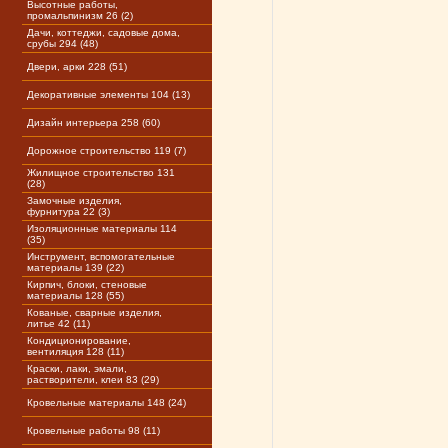
Высотные работы,
промальпинизм 26 (2)
Дачи, коттеджи, садовые дома,
срубы 294 (48)
Двери, арки 228 (51)
Декоративные элементы 104 (13)
Дизайн интерьера 258 (60)
Дорожное строительство 119 (7)
Жилищное строительство 131
(28)
Замочные изделия,
фурнитура 22 (3)
Изоляционные материалы 114
(35)
Инструмент, вспомогательные
материалы 139 (22)
Кирпич, блоки, стеновые
материалы 128 (55)
Кованые, сварные изделия,
литье 42 (11)
Кондиционирование,
вентиляция 128 (11)
Краски, лаки, эмали,
растворители, клеи 83 (29)
Кровельные материалы 148 (24)
Кровельные работы 98 (11)