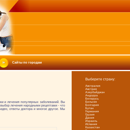
Сайты по городам
Выберите страну:
Австралия
Австрия
Азербайджан
Андорра
Беларусь
ки и лечения популярных заболеваний. Вы
Бельгия
Болгария
 выбор лечения народными рецептами - что
Бутан
идео, ответы доктора и многое другое. Мы
Германия
Грузия
Дания
Израиль
Испания
Казахстан