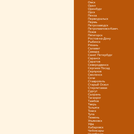
Омск
Орел
Оренбург
Орск
Пенза
Первоуральск
Пермь
Петрозаводск
Петропавловск-Камч.
Псков
Пятигорск
Ростов-на-Дону
Рыбинск
Рязань
Салават
Самара
Санкт Петербург
Саранск
Саратов
Северодвинск
Сергиев Посад
Серпухов
Смоленск
Сочи
Ставрополь
Старый Оскол
Стерлитамак
Сургут
Сызрань
Таганрог
Тамбов
Тверь
Тольяти
Томск
Тула
Тюмень
Ульяновск
Уфа
Хабаровск
Чебоксары
Челябинск