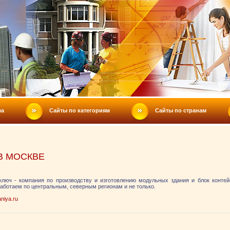
ла
Сайты по категориям
Сайты по странам
В МОСКВЕ
ключ - компания по производству и изготовлению модульных здания и блок конте
аботаем по центральным, северным регионам и не только.
niya.ru