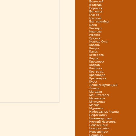
Волжский
Вологда
Воронеж
Воткинск
Глазов
Грозный
Екатеринбург
Елец
Златоуст
Иваново
Ижевск
Иркутск
Йошкар-Ола
Казань
Калуга
Канск
Кемерово
Киров
Киселевск
Ковров
Коломна
Кострома
Краснодар
Красноярск
Курск
Ленинск-Кузнецкий
Липецк
Магадан
Магнитогорск
Махачкала
Мичуринск
Москва
Мурманск
Набережные Челны
Нефтекамск
Нижневартовск
Нижний Новгород
Новокузнецк
Новороссийск
Новосибирск
Норильск