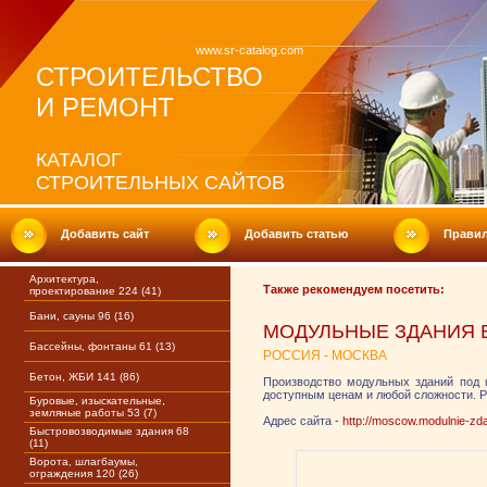
www.sr-catalog.com
СТРОИТЕЛЬСТВО
И РЕМОНТ
КАТАЛОГ
СТРОИТЕЛЬНЫХ САЙТОВ
Добавить сайт
Добавить статью
Прави
Архитектура,
Также рекомендуем посетить:
проектирование 224 (41)
Бани, сауны 96 (16)
МОДУЛЬНЫЕ ЗДАНИЯ 
Бассейны, фонтаны 61 (13)
РОССИЯ - МОСКВА
Бетон, ЖБИ 141 (86)
Производство модульных зданий под 
доступным ценам и любой сложности. Р
Буровые, изыскательные,
земляные работы 53 (7)
Адрес сайта -
http://moscow.modulnie-zda
Быстровозводимые здания 68
(11)
Ворота, шлагбаумы,
ограждения 120 (26)