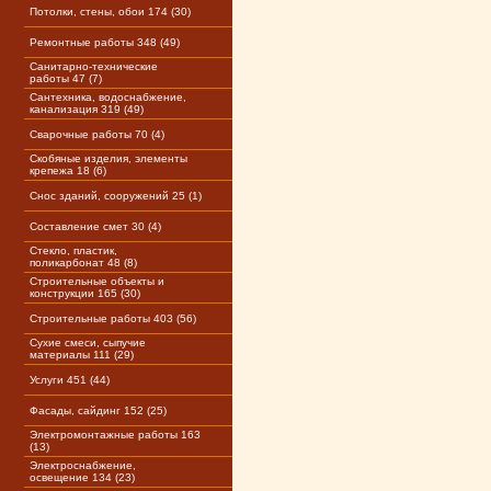
Потолки, стены, обои 174 (30)
Ремонтные работы 348 (49)
Санитарно-технические
работы 47 (7)
Сантехника, водоснабжение,
канализация 319 (49)
Сварочные работы 70 (4)
Скобяные изделия, элементы
крепежа 18 (6)
Снос зданий, сооружений 25 (1)
Составление смет 30 (4)
Стекло, пластик,
поликарбонат 48 (8)
Строительные объекты и
конструкции 165 (30)
Строительные работы 403 (56)
Сухие смеси, сыпучие
материалы 111 (29)
Услуги 451 (44)
Фасады, сайдинг 152 (25)
Электромонтажные работы 163
(13)
Электроснабжение,
освещение 134 (23)