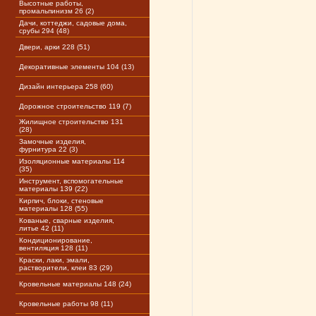
Высотные работы,
промальпинизм 26 (2)
Дачи, коттеджи, садовые дома,
срубы 294 (48)
Двери, арки 228 (51)
Декоративные элементы 104 (13)
Дизайн интерьера 258 (60)
Дорожное строительство 119 (7)
Жилищное строительство 131
(28)
Замочные изделия,
фурнитура 22 (3)
Изоляционные материалы 114
(35)
Инструмент, вспомогательные
материалы 139 (22)
Кирпич, блоки, стеновые
материалы 128 (55)
Кованые, сварные изделия,
литье 42 (11)
Кондиционирование,
вентиляция 128 (11)
Краски, лаки, эмали,
растворители, клеи 83 (29)
Кровельные материалы 148 (24)
Кровельные работы 98 (11)