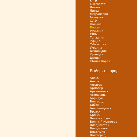
Кипр
Кыргызстан
Латвия
Литва
Микронезия
Молдова
ОАЭ
Польша
Россия
Румыния
США
Танзания
Турция
Узбекистан
Украина
Финляндия
Франция
Швеция
Южная Корея
Выберите город:
Абакан
Анапа
Ангарск
Армавир
Архангельск
Астрахань
Барнаул
Белгород
Бийск
Благовещенск
Братск
Брянск
Великие Луки
Великий Новгород
Владивосток
Владикавказ
Владимир
Волгоград