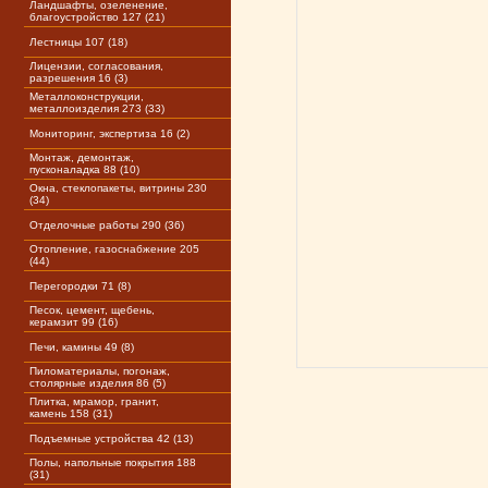
Ландшафты, озеленение,
благоустройство 127 (21)
Лестницы 107 (18)
Лицензии, согласования,
разрешения 16 (3)
Металлоконструкции,
металлоизделия 273 (33)
Мониторинг, экспертиза 16 (2)
Монтаж, демонтаж,
пусконаладка 88 (10)
Окна, стеклопакеты, витрины 230
(34)
Отделочные работы 290 (36)
Отопление, газоснабжение 205
(44)
Перегородки 71 (8)
Песок, цемент, щебень,
керамзит 99 (16)
Печи, камины 49 (8)
Пиломатериалы, погонаж,
столярные изделия 86 (5)
Плитка, мрамор, гранит,
камень 158 (31)
Подъемные устройства 42 (13)
Полы, напольные покрытия 188
(31)