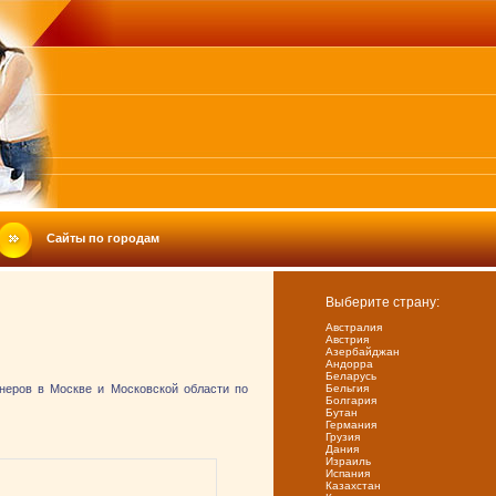
Сайты по городам
Выберите страну:
Австралия
Австрия
Азербайджан
Андорра
Беларусь
йнеров в Москве и Московской области по
Бельгия
Болгария
Бутан
Германия
Грузия
Дания
Израиль
Испания
Казахстан