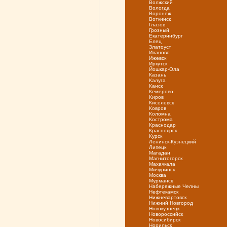
Волжский
Вологда
Воронеж
Воткинск
Глазов
Грозный
Екатеринбург
Елец
Златоуст
Иваново
Ижевск
Иркутск
Йошкар-Ола
Казань
Калуга
Канск
Кемерово
Киров
Киселевск
Ковров
Коломна
Кострома
Краснодар
Красноярск
Курск
Ленинск-Кузнецкий
Липецк
Магадан
Магнитогорск
Махачкала
Мичуринск
Москва
Мурманск
Набережные Челны
Нефтекамск
Нижневартовск
Нижний Новгород
Новокузнецк
Новороссийск
Новосибирск
Норильск