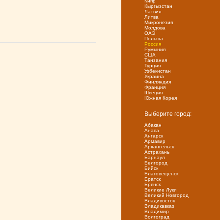
Кипр
Кыргызстан
Латвия
Литва
Микронезия
Молдова
ОАЭ
Польша
Россия
Румыния
США
Танзания
Турция
Узбекистан
Украина
Финляндия
Франция
Швеция
Южная Корея
Выберите город:
Абакан
Анапа
Ангарск
Армавир
Архангельск
Астрахань
Барнаул
Белгород
Бийск
Благовещенск
Братск
Брянск
Великие Луки
Великий Новгород
Владивосток
Владикавказ
Владимир
Волгоград