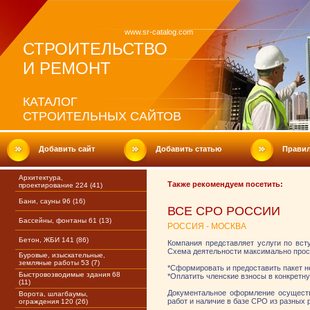
www.sr-catalog.com
СТРОИТЕЛЬСТВО
И РЕМОНТ
КАТАЛОГ
СТРОИТЕЛЬНЫХ САЙТОВ
Добавить сайт
Добавить статью
Прави
Архитектура,
Также рекомендуем посетить:
проектирование 224 (41)
Бани, сауны 96 (16)
ВСЕ СРО РОССИИ
Бассейны, фонтаны 61 (13)
РОССИЯ - МОСКВА
Бетон, ЖБИ 141 (86)
Компания представляет услуги по вст
Схема деятельности максимально прост
Буровые, изыскательные,
земляные работы 53 (7)
*Сформировать и предоставить пакет 
Быстровозводимые здания 68
*Оплатить членские взносы в конкретн
(11)
Документальное оформление осуществл
Ворота, шлагбаумы,
работ и наличие в базе СРО из разных 
ограждения 120 (26)