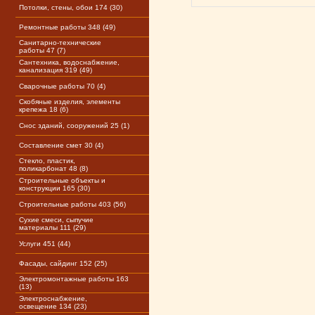
Потолки, стены, обои 174 (30)
Ремонтные работы 348 (49)
Санитарно-технические
работы 47 (7)
Сантехника, водоснабжение,
канализация 319 (49)
Сварочные работы 70 (4)
Скобяные изделия, элементы
крепежа 18 (6)
Снос зданий, сооружений 25 (1)
Составление смет 30 (4)
Стекло, пластик,
поликарбонат 48 (8)
Строительные объекты и
конструкции 165 (30)
Строительные работы 403 (56)
Сухие смеси, сыпучие
материалы 111 (29)
Услуги 451 (44)
Фасады, сайдинг 152 (25)
Электромонтажные работы 163
(13)
Электроснабжение,
освещение 134 (23)