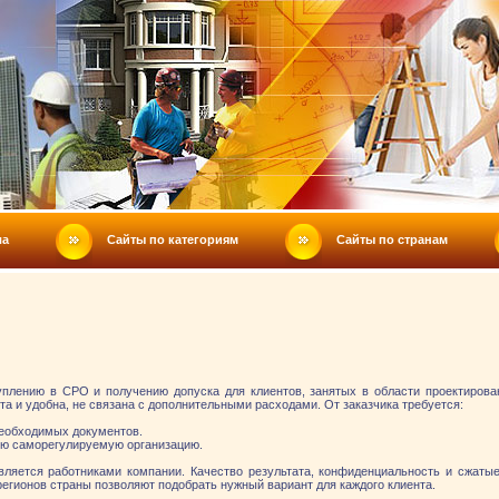
ла
Сайты по категориям
Сайты по странам
уплению в СРО и получению допуска для клиентов, занятых в области проектирован
а и удобна, не связана с дополнительными расходами. От заказчика требуется:
необходимых документов.
ую саморегулируемую организацию.
яется работниками компании. Качество результата, конфиденциальность и сжатые
регионов страны позволяют подобрать нужный вариант для каждого клиента.