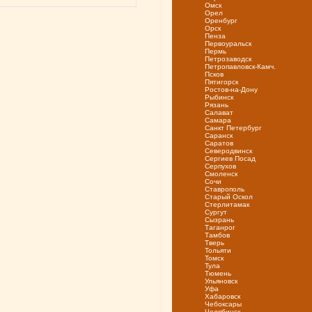
Омск
Орел
Оренбург
Орск
Пенза
Первоуральск
Пермь
Петрозаводск
Петропавловск-Камч.
Псков
Пятигорск
Ростов-на-Дону
Рыбинск
Рязань
Салават
Самара
Санкт Петербург
Саранск
Саратов
Северодвинск
Сергиев Посад
Серпухов
Смоленск
Сочи
Ставрополь
Старый Оскол
Стерлитамак
Сургут
Сызрань
Таганрог
Тамбов
Тверь
Тольяти
Томск
Тула
Тюмень
Ульяновск
Уфа
Хабаровск
Чебоксары
Челябинск