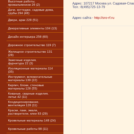
Высотные работы,
Адрес: 107217 Москва ул. Садовая-Спас
промальпинизм 26 (2)
Тел.: 8(495)725-13-79
Дачи, коттеджи, садовые дома,
срубы 294 (48)
Адрес сайта -
http://sro-rf.ru
Двери, арки 228 (51)
Декоративные элементы 104 (13)
Дизайн интерьера 258 (60)
Дорожное строительство 119 (7)
Жилищное строительство 131
(28)
Замочные изделия,
фурнитура 22 (3)
Изоляционные материалы 114
(35)
Инструмент, вспомогательные
материалы 139 (22)
Кирпич, блоки, стеновые
материалы 128 (55)
Кованые, сварные изделия,
литье 42 (11)
Кондиционирование,
вентиляция 128 (11)
Краски, лаки, эмали,
растворители, клеи 83 (29)
Кровельные материалы 148 (24)
Кровельные работы 98 (11)