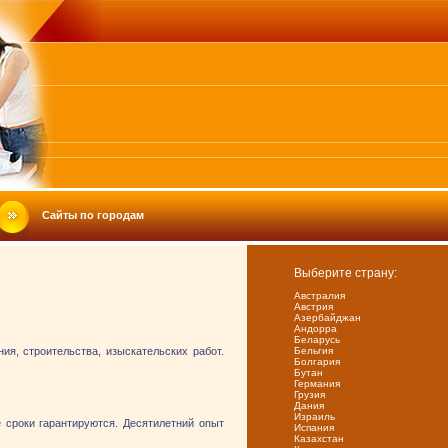
Сайты по городам
Выберите страну:
Австралия
Австрия
Азербайджан
Андорра
Беларусь
ия, строительства, изыскательских работ.
Бельгия
Болгария
Бутан
Германия
Грузия
Дания
Израиль
 сроки гарантируются. Десятилетний опыт
Испания
Казахстан