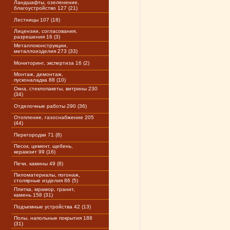
Ландшафты, озеленение,
благоустройство 127 (21)
Лестницы 107 (18)
Лицензии, согласования,
разрешения 16 (3)
Металлоконструкции,
металлоизделия 273 (33)
Мониторинг, экспертиза 16 (2)
Монтаж, демонтаж,
пусконаладка 88 (10)
Окна, стеклопакеты, витрины 230
(34)
Отделочные работы 290 (36)
Отопление, газоснабжение 205
(44)
Перегородки 71 (8)
Песок, цемент, щебень,
керамзит 99 (16)
Печи, камины 49 (8)
Пиломатериалы, погонаж,
столярные изделия 86 (5)
Плитка, мрамор, гранит,
камень 158 (31)
Подъемные устройства 42 (13)
Полы, напольные покрытия 188
(31)