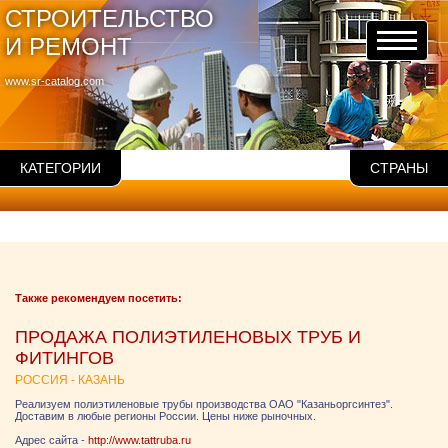
СТРОИТЕЛЬСТВО
И РЕМОНТ
www.sr-catalog.com
КАТЕГОРИИ
СТРАНЫ
Также рекомендуем посетить:
ПРОДАЖА ПОЛИЭТИЛЕНОВЫХ ТРУБ И
ФИТИНГОВ
РОССИЯ - КАЗАНЬ
Реализуем полиэтиленовые трубы производства ОАО "Казаньоргсинтез".
Доставим в любые регионы России. Цены ниже рыночных.
Адрес сайта -
http://www.tattruba.ru