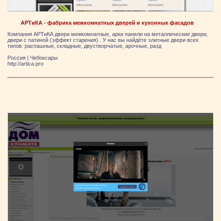
АРТиКА - фабрика межкомнатных дверей и кухонных фасадов
Компания АРТиКА двери межкомнатные, арки панели на металлические двери,
двери с патиной (эффект старения) . У нас вы найдёте элитные двери всех
типов: распашные, складные, двустворчатые, арочные, разд
Россия
|
Чебоксары
http://artica.pro