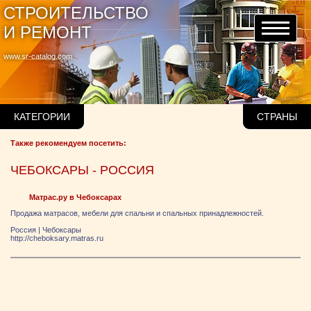
СТРОИТЕЛЬСТВО
И РЕМОНТ
www.sr-catalog.com
КАТЕГОРИИ
СТРАНЫ
Также рекомендуем посетить:
ЧЕБОКСАРЫ - РОССИЯ
Матрас.ру в Чебоксарах
Продажа матрасов, мебели для спальни и спальных принадлежностей.
Россия
|
Чебоксары
http://cheboksary.matras.ru