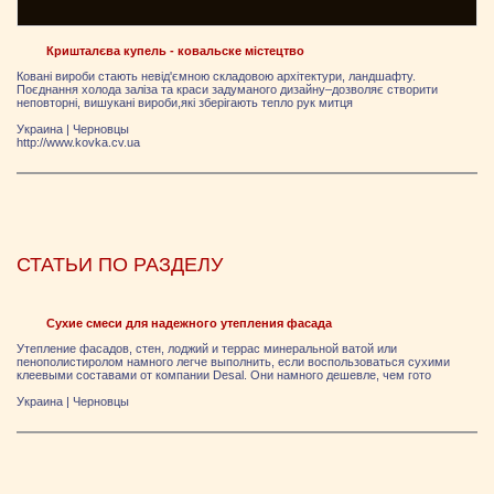
Кришталєва купель - ковальске містецтво
Ковані вироби стають невід'ємною складовою архітектури, ландшафту.
Поєднання холода заліза та краси задуманого дизайну–дозволяє створити
неповторні, вишукані вироби,які зберігають тепло рук митця
Украина
|
Черновцы
http://www.kovka.cv.ua
СТАТЬИ ПО РАЗДЕЛУ
Сухие смеси для надежного утепления фасада
Утепление фасадов, стен, лоджий и террас минеральной ватой или
пенополистиролом намного легче выполнить, если воспользоваться сухими
клеевыми составами от компании Desal. Они намного дешевле, чем гото
Украина
|
Черновцы