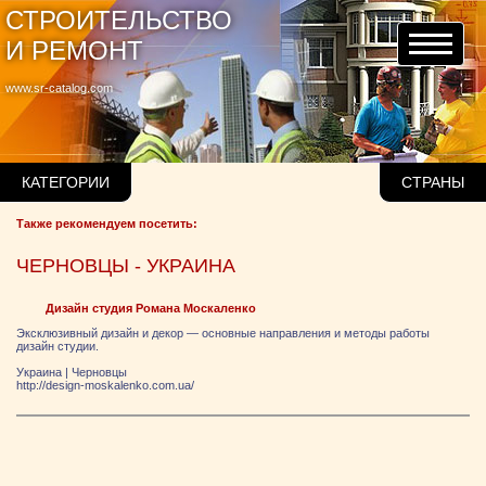
СТРОИТЕЛЬСТВО
И РЕМОНТ
www.sr-catalog.com
КАТЕГОРИИ
СТРАНЫ
Также рекомендуем посетить:
ЧЕРНОВЦЫ - УКРАИНА
Дизайн студия Романа Москаленко
Эксклюзивный дизайн и декор — основные направления и методы работы
дизайн студии.
Украина
|
Черновцы
http://design-moskalenko.com.ua/