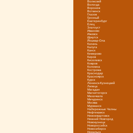
Волжский
Вологда
Воронеж
Воткинск
Глазов
Грозный
Екатеринбург
Елец
Златоуст
Иваново
Ижевск
Иркутск
Йошкар-Ола
Казань
Калуга
Канск
Кемерово
Киров
Киселевск
Ковров
Коломна
Кострома
Краснодар
Красноярск
Курск
Ленинск-Кузнецкий
Липецк
Магадан
Магнитогорск
Махачкала
Мичуринск
Москва
Мурманск
Набережные Челны
Нефтекамск
Нижневартовск
Нижний Новгород
Новокузнецк
Новороссийск
Новосибирск
Норильск