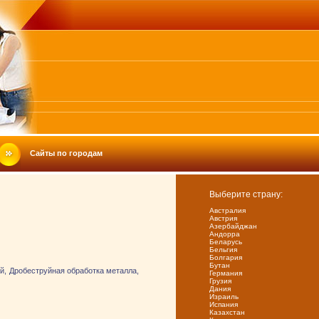
Сайты по городам
Выберите страну:
Австралия
Австрия
Азербайджан
Андорра
Беларусь
Бельгия
Болгария
Бутан
й, Дробеструйная обработка металла,
Германия
Грузия
Дания
Израиль
Испания
Казахстан