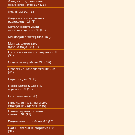
Ландшафты, озеленение,
благоустройство 127 (21)
Лестницы 107 (18)
Лицензии, согласования,
разрешения 16 (3)
Металлоконструкции,
металлоизделия 273 (33)
Мониторинг, экспертиза 16 (2)
Монтаж, демонтаж,
пусконаладка 88 (10)
Окна, стеклопакеты, витрины 230
(34)
Отделочные работы 290 (36)
Отопление, газоснабжение 205
(44)
Перегородки 71 (8)
Песок, цемент, щебень,
керамзит 99 (16)
Печи, камины 49 (8)
Пиломатериалы, погонаж,
столярные изделия 86 (5)
Плитка, мрамор, гранит,
камень 158 (31)
Подъемные устройства 42 (13)
Полы, напольные покрытия 188
(31)