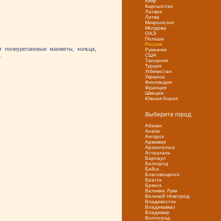
Кипр
Кыргызстан
Латвия
Литва
Микронезия
Молдова
ОАЭ
Польша
Россия
 полиуретановые манжеты, кольца,
Румыния
.
США
Танзания
Турция
Узбекистан
Украина
Финляндия
Франция
Швеция
Южная Корея
Выберите город:
Абакан
Анапа
Ангарск
Армавир
Архангельск
Астрахань
Барнаул
Белгород
Бийск
Благовещенск
Братск
Брянск
Великие Луки
Великий Новгород
Владивосток
Владикавказ
Владимир
Волгоград