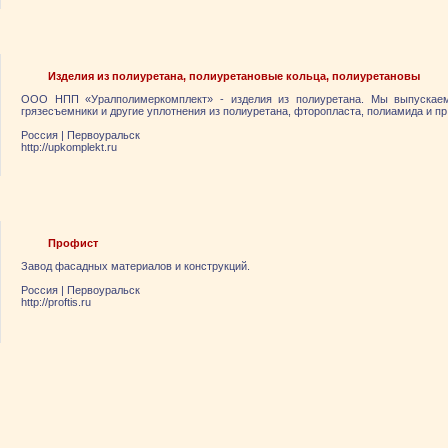
Изделия из полиуретана, полиуретановые кольца, полиуретановы
ООО НПП «Уралполимеркомплект» - изделия из полиуретана. Мы выпускаем
грязесъемники и другие уплотнения из полиуретана, фторопласта, полиамида и пр
Россия
|
Первоуральск
http://upkomplekt.ru
Профист
Завод фасадных материалов и конструкций.
Россия
|
Первоуральск
http://proftis.ru