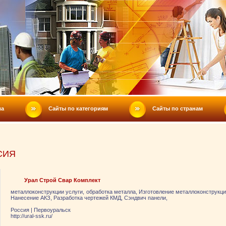
ла
Сайты по категориям
Сайты по странам
СИЯ
Урал Строй Свар Комплект
металлоконструкции услуги, обработка металла, Изготовление металлоконструкци
Нанесение АКЗ, Разработка чертежей КМД, Сэндвич панели,
Россия
|
Первоуральск
http://ural-ssk.ru/