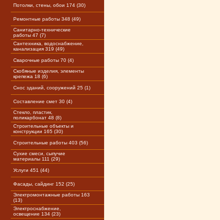
Потолки, стены, обои 174 (30)
Ремонтные работы 348 (49)
Санитарно-технические
работы 47 (7)
Сантехника, водоснабжение,
канализация 319 (49)
Сварочные работы 70 (4)
Скобяные изделия, элементы
крепежа 18 (6)
Снос зданий, сооружений 25 (1)
Составление смет 30 (4)
Стекло, пластик,
поликарбонат 48 (8)
Строительные объекты и
конструкции 165 (30)
Строительные работы 403 (56)
Сухие смеси, сыпучие
материалы 111 (29)
Услуги 451 (44)
Фасады, сайдинг 152 (25)
Электромонтажные работы 163
(13)
Электроснабжение,
освещение 134 (23)