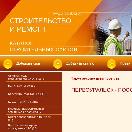
www.sr-catalog.com
СТРОИТЕЛЬСТВО
И РЕМОНТ
КАТАЛОГ
СТРОИТЕЛЬНЫХ САЙТОВ
Добавить сайт
Добавить статью
Прави
Архитектура,
Также рекомендуем посетить:
проектирование 224 (41)
Бани, сауны 96 (16)
ПЕРВОУРАЛЬСК - РОС
Бассейны, фонтаны 61 (13)
Бетон, ЖБИ 141 (86)
Буровые, изыскательные,
земляные работы 53 (7)
Быстровозводимые здания 68
(11)
Ворота, шлагбаумы,
ограждения 120 (26)