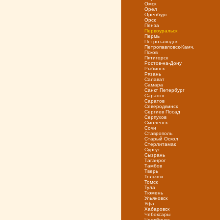
Омск
Орел
Оренбург
Орск
Пенза
Первоуральск
Пермь
Петрозаводск
Петропавловск-Камч.
Псков
Пятигорск
Ростов-на-Дону
Рыбинск
Рязань
Салават
Самара
Санкт Петербург
Саранск
Саратов
Северодвинск
Сергиев Посад
Серпухов
Смоленск
Сочи
Ставрополь
Старый Оскол
Стерлитамак
Сургут
Сызрань
Таганрог
Тамбов
Тверь
Тольяти
Томск
Тула
Тюмень
Ульяновск
Уфа
Хабаровск
Чебоксары
Челябинск