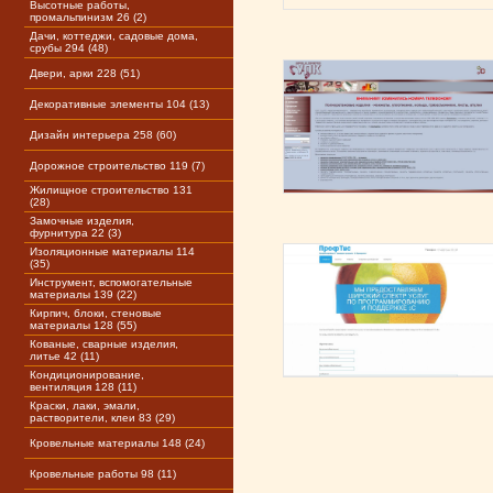
Высотные работы,
промальпинизм 26 (2)
Дачи, коттеджи, садовые дома,
срубы 294 (48)
Двери, арки 228 (51)
Декоративные элементы 104 (13)
Дизайн интерьера 258 (60)
Дорожное строительство 119 (7)
Жилищное строительство 131
(28)
Замочные изделия,
фурнитура 22 (3)
Изоляционные материалы 114
(35)
Инструмент, вспомогательные
материалы 139 (22)
Кирпич, блоки, стеновые
материалы 128 (55)
Кованые, сварные изделия,
литье 42 (11)
Кондиционирование,
вентиляция 128 (11)
Краски, лаки, эмали,
растворители, клеи 83 (29)
Кровельные материалы 148 (24)
Кровельные работы 98 (11)