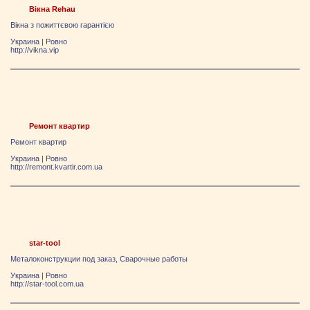
Вікна Rehau
Вікна з пожиттєвою гарантією
Украина
|
Ровно
http://vikna.vip
Ремонт квартир
Ремонт квартир
Украина
|
Ровно
http://remont.kvartir.com.ua
star-tool
Металоконструкции под заказ, Сварочные работы
Украина
|
Ровно
http://star-tool.com.ua