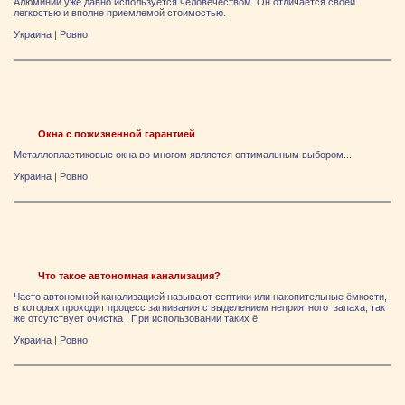
Алюминий уже давно используется человечеством. Он отличается своей
легкостью и вполне приемлемой стоимостью.
Украина
|
Ровно
Окна с пожизненной гарантией
Металлопластиковые окна во многом является оптимальным выбором...
Украина
|
Ровно
Что такое автономная канализация?
Часто автономной канализацией называют септики или накопительные ёмкости,
в которых проходит процесс загнивания с выделением неприятного запаха, так
же отсутствует очистка . При использовании таких ё
Украина
|
Ровно