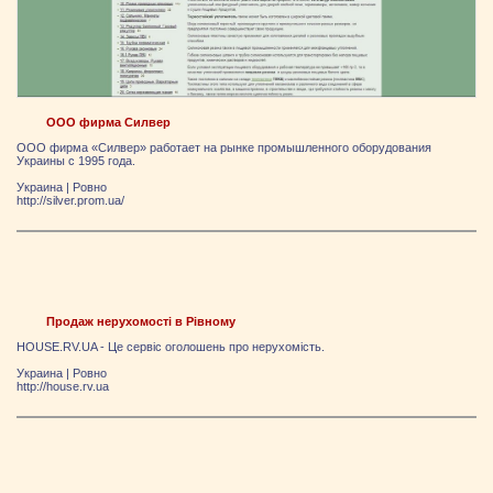
ООО фирма Силвер
ООО фирма «Силвер» работает на рынке промышленного оборудования
Украины с 1995 года.
Украина
|
Ровно
http://silver.prom.ua/
Продаж нерухомості в Рівному
HOUSE.RV.UA - Це сервіс оголошень про нерухомість.
Украина
|
Ровно
http://house.rv.ua