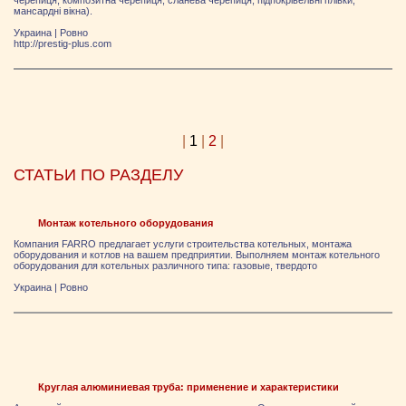
черепиця, композитна черепиця, сланева черепиця, підпокрівельні плівки,
мансардні вікна).
Украина
|
Ровно
http://prestig-plus.com
|
1
|
2
|
СТАТЬИ ПО РАЗДЕЛУ
Монтаж котельного оборудования
Компания FARRO предлагает услуги строительства котельных, монтажа
оборудования и котлов на вашем предприятии. Выполняем монтаж котельного
оборудования для котельных различного типа: газовые, твердото
Украина
|
Ровно
Круглая алюминиевая труба: применение и характеристики