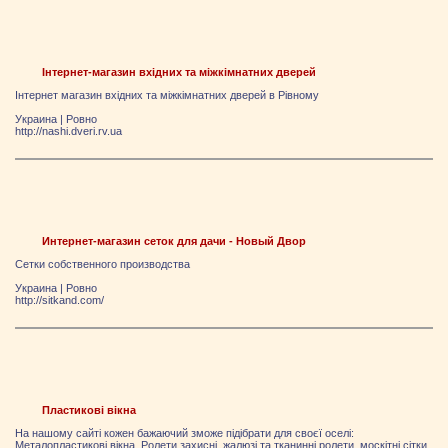
Інтернет-магазин вхідних та міжкімнатних дверей
Інтернет магазин вхідних та міжкімнатних дверей в Рівному
Украина
|
Ровно
http://nashi.dveri.rv.ua
Интернет-магазин сеток для дачи - Новый Двор
Сетки собственного производства
Украина
|
Ровно
http://sitkand.com/
Пластикові вікна
На нашому сайті кожен бажаючий зможе підібрати для своєї оселі:
Металопластикові вікна, Ролети захисні, жалюзі та тканинні ролети, москітні сітки,