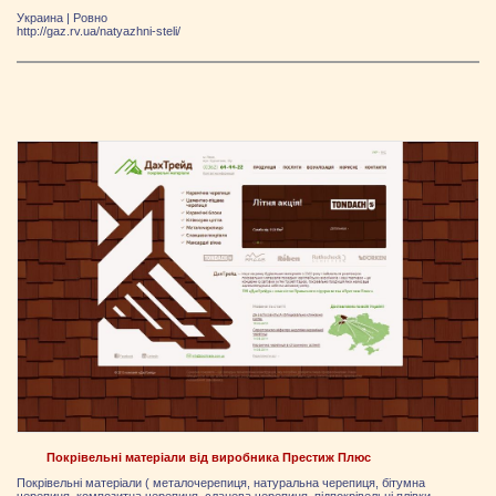
Украина
|
Ровно
http://gaz.rv.ua/natyazhni-steli/
Покрівельні матеріали від виробника Престиж Плюс
Покрівельні матеріали ( металочерепиця, натуральна черепиця, бітумна