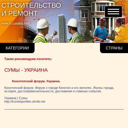
СТРОИТЕЛЬСТВО
И РЕМОНТ
www.sr-catalog.com
КАТЕГОРИИ
СТРАНЫ
Также рекомендуем посетить:
СУМЫ - УКРАИНА
Конотопский форум. Украина.
Конотопский форум. Форум о городе Конотоп и его жителях. Жизнь города,
история, достопримечательности, достижения и главные события.
Украина
|
Сумы
http://konotoponline.ukrbb.net