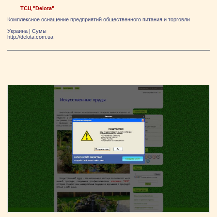
ТСЦ "Delota"
Комплексное оснащение предприятий общественного питания и торговли
Украина
|
Сумы
http://delota.com.ua