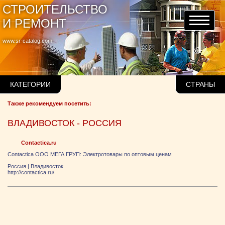
СТРОИТЕЛЬСТВО
И РЕМОНТ
www.sr-catalog.com
КАТЕГОРИИ
СТРАНЫ
Также рекомендуем посетить:
ВЛАДИВОСТОК - РОССИЯ
Сontactica.ru
Contactica ООО МЕГА ГРУП: Электротовары по оптовым ценам
Россия
|
Владивосток
http://contactica.ru/