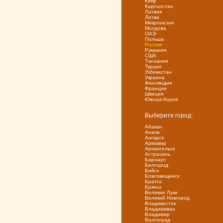
Кипр
Кыргызстан
Латвия
Литва
Микронезия
Молдова
ОАЭ
Польша
Россия
Румыния
США
Танзания
Турция
Узбекистан
Украина
Финляндия
Франция
Швеция
Южная Корея
Выберите город:
Абакан
Анапа
Ангарск
Армавир
Архангельск
Астрахань
Барнаул
Белгород
Бийск
Благовещенск
Братск
Брянск
Великие Луки
Великий Новгород
Владивосток
Владикавказ
Владимир
Волгоград