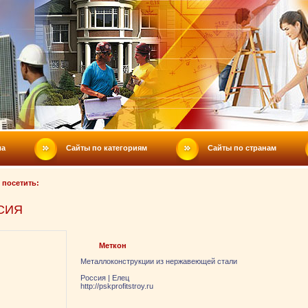
ла
Сайты по категориям
Сайты по странам
 посетить:
СИЯ
Меткон
Металлоконструкции из нержавеющей стали
Россия
|
Елец
http://pskprofitstroy.ru