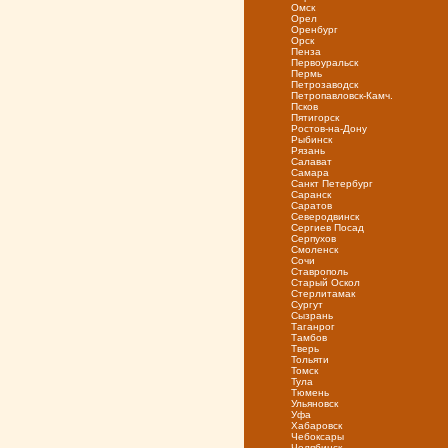
Омск
Орел
Оренбург
Орск
Пенза
Первоуральск
Пермь
Петрозаводск
Петропавловск-Камч.
Псков
Пятигорск
Ростов-на-Дону
Рыбинск
Рязань
Салават
Самара
Санкт Петербург
Саранск
Саратов
Северодвинск
Сергиев Посад
Серпухов
Смоленск
Сочи
Ставрополь
Старый Оскол
Стерлитамак
Сургут
Сызрань
Таганрог
Тамбов
Тверь
Тольяти
Томск
Тула
Тюмень
Ульяновск
Уфа
Хабаровск
Чебоксары
Челябинск