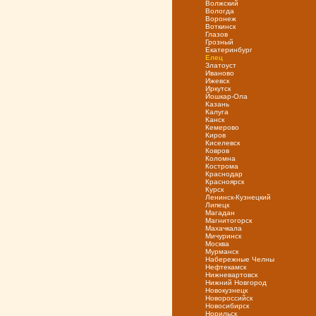
Волжский
Вологда
Воронеж
Воткинск
Глазов
Грозный
Екатеринбург
Елец
Златоуст
Иваново
Ижевск
Иркутск
Йошкар-Ола
Казань
Калуга
Канск
Кемерово
Киров
Киселевск
Ковров
Коломна
Кострома
Краснодар
Красноярск
Курск
Ленинск-Кузнецкий
Липецк
Магадан
Магнитогорск
Махачкала
Мичуринск
Москва
Мурманск
Набережные Челны
Нефтекамск
Нижневартовск
Нижний Новгород
Новокузнецк
Новороссийск
Новосибирск
Норильск