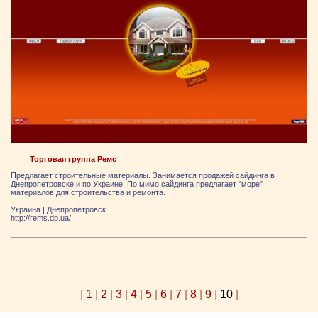
Торговая группа Ремс
Предлагает строительные материалы. Занимается продажей сайдинга в
Днепропетровске и по Украине. По мимо сайдинга предлагает "море"
материалов для строительства и ремонта.
Украина
|
Днепропетровск
http://rems.dp.ua/
|
1
|
2
|
3
|
4
|
5
|
6
|
7
|
8
|
9
|
10
|