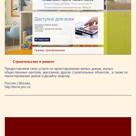
Строительство и ремонт
Предоставляем свои услуги по проектированию жилых домов, малых
общественных центров, магазинов, других строительных объектов , а также по
проектированию домов и дизайну квартир.
Россия
|
Москва
http://terra-pro.ru/